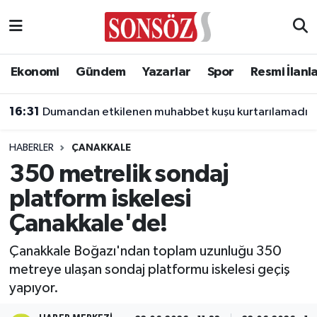
Asayiş
Ankara Nöbetçi Eczaneler
Ekonomi
Gündem
Yazarlar
Spor
Resmi İlanl
Astroloji & Burçlar
Ankara Hava Durumu
16:31
Dumandan etkilenen muhabbet kuşu kurtarılamadı
Bilim & Teknoloji
Ankara Namaz Vakitleri
HABERLER
ÇANAKKALE
Biyografi
Ankara Trafik Yoğunluk Haritası
350 metrelik sondaj
platform iskelesi
Çevre
Süper Lig Puan Durumu ve Fikstür
Çanakkale'de!
Diğer
Tüm Manşetler
Çanakkale Boğazı'ndan toplam uzunluğu 350
metreye ulaşan sondaj platformu iskelesi geçiş
Dünya
Son Dakika Haberleri
yapıyor.
Eğitim
Haber Arşivi