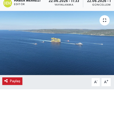
HABER MERKEZI
22.06.2026 - 11:33
22.06.2026 - 11
EDITÖR
YAYINLANMA
GÜNCELLEME
Ekonomi
Eleman
Emlak
Gündem
Gurme
Haber
Paylaş
-
+
A
A
İlçe Haberleri
Keşfet
Kültür & Sanat