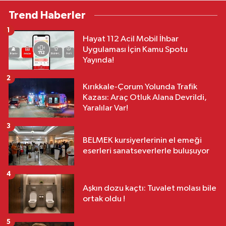
Trend Haberler
1
Hayat 112 Acil Mobil İhbar
Uygulaması İçin Kamu Spotu
Yayında!
2
Kırıkkale-Çorum Yolunda Trafik
Kazası: Araç Otluk Alana Devrildi,
Yaralılar Var!
3
BELMEK kursiyerlerinin el emeği
eserleri sanatseverlerle buluşuyor
4
Aşkın dozu kaçtı: Tuvalet molası bile
ortak oldu !
5