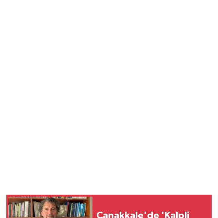
Vasıta
Yaşam
Çanakkale'de 'Kalpli