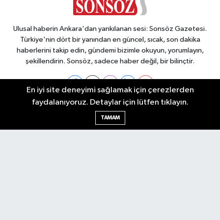
Ulusal haberin Ankara'dan yankılanan sesi: Sonsöz Gazetesi.
Türkiye'nin dört bir yanından en güncel, sıcak, son dakika
haberlerini takip edin, gündemi bizimle okuyun, yorumlayın,
şekillendirin. Sonsöz, sadece haber değil, bir bilinçtir.
En iyi site deneyimi sağlamak için çerezlerden
faydalanıyoruz. Detaylar için lütfen tıklayın.
Ankara Nöbetçi Eczaneler
TAMAM
Ankara Hava Durumu
Ankara Namaz Vakitleri
Ankara Trafik Yoğunluk Haritası
Puan Durumu ve Fikstür
Tüm Manşetler
Son Dakika Haberleri
Haber Arşivi
Künye
Ekonomi
Gündem
Yazarlar
Spor