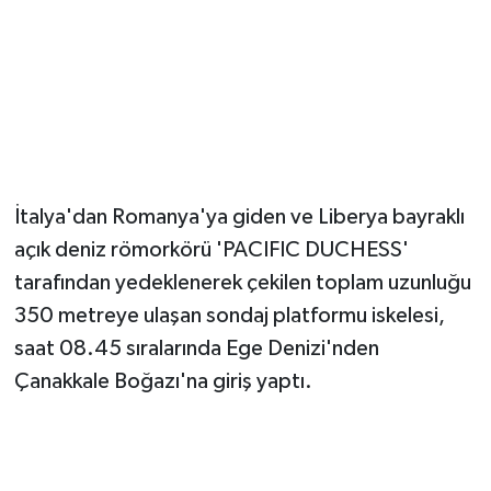
Magazin
Resmi İlanlar
Sağlık
İtalya'dan Romanya'ya giden ve Liberya bayraklı
Seri İlan
açık deniz römorkörü 'PACIFIC DUCHESS'
Siyaset
tarafından yedeklenerek çekilen toplam uzunluğu
350 metreye ulaşan sondaj platformu iskelesi,
Sokak Hayvanlarını Sahiplendirme
saat 08.45 sıralarında Ege Denizi'nden
Çanakkale Boğazı'na giriş yaptı.
Sonsöz Özel
Spor