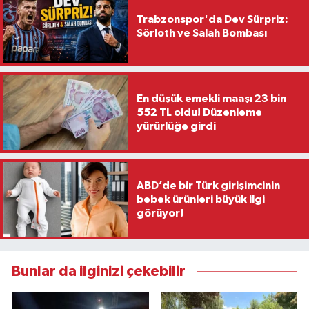
Trabzonspor'da Dev Sürpriz:
Sörloth ve Salah Bombası
En düşük emekli maaşı 23 bin
552 TL oldu! Düzenleme
yürürlüğe girdi
ABD’de bir Türk girişimcinin
bebek ürünleri büyük ilgi
görüyor!
Bunlar da ilginizi çekebilir