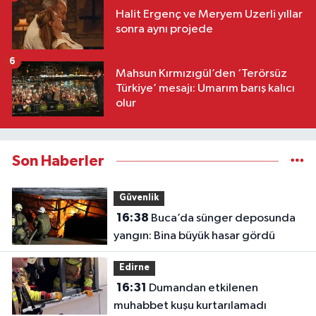
Halit Ergenç ve Meryem Uzerli yıllar
sonra aynı projede
6
Mahsun Kırmızıgül’den ‘Terörsüz
Türkiye’ mesajı: Umarım barış kalıcı
olur
Son Haberler
Güvenlik
16:38
Buca’da sünger deposunda
yangın: Bina büyük hasar gördü
Edirne
16:31
Dumandan etkilenen
muhabbet kuşu kurtarılamadı