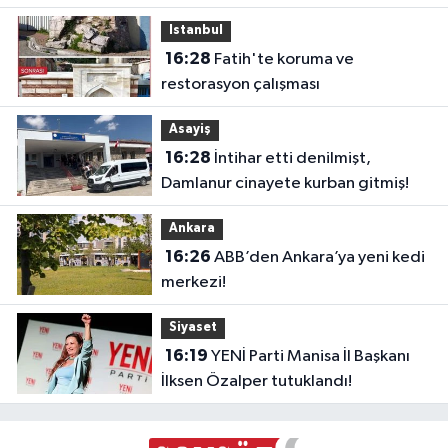
Istanbul
16:28
Fatih'te koruma ve
restorasyon çalışması
Asayiş
16:28
İntihar etti denilmişt,
Damlanur cinayete kurban gitmiş!
Ankara
16:26
ABB’den Ankara’ya yeni kedi
merkezi!
Siyaset
16:19
YENİ Parti Manisa İl Başkanı
İlksen Özalper tutuklandı!