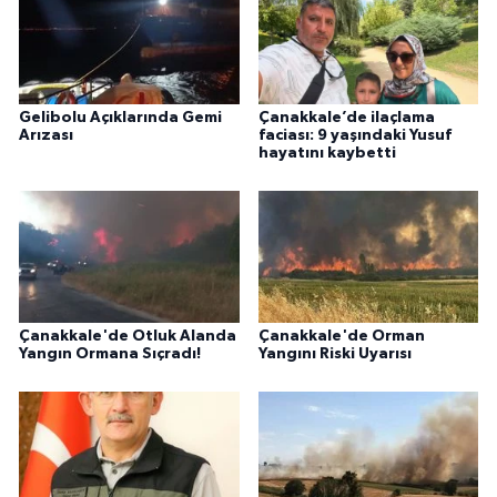
Gelibolu Açıklarında Gemi
Çanakkale’de ilaçlama
Arızası
faciası: 9 yaşındaki Yusuf
hayatını kaybetti
Çanakkale'de Otluk Alanda
Çanakkale'de Orman
Yangın Ormana Sıçradı!
Yangını Riski Uyarısı