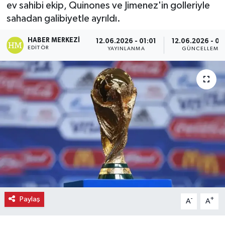
ev sahibi ekip, Quinones ve Jimenez'in golleriyle
sahadan galibiyetle ayrıldı.
Ekonomi
HABER MERKEZI
12.06.2026 - 01:01
12.06.2026 - 01
Eleman
EDITÖR
YAYINLANMA
GÜNCELLEME
Emlak
Gündem
Gurme
Haber
İlçe Haberleri
Keşfet
Paylaş
-
+
A
A
Kültür & Sanat