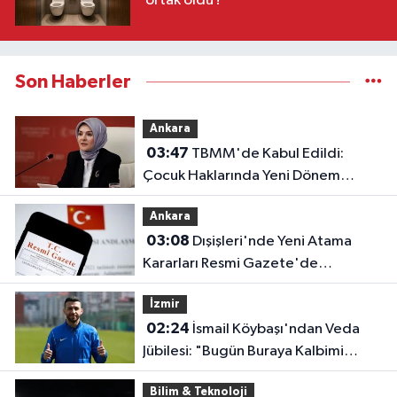
ortak oldu !
Son Haberler
Ankara
03:47
TBMM'de Kabul Edildi:
Çocuk Haklarında Yeni Dönem
Başlıyor!
Ankara
03:08
Dışişleri'nde Yeni Atama
Kararları Resmi Gazete'de
Yayımlandı
İzmir
02:24
İsmail Köybaşı'ndan Veda
Jübilesi: "Bugün Buraya Kalbimi
Gömdüm"
Bilim & Teknoloji