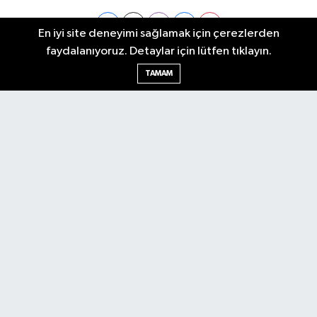
En iyi site deneyimi sağlamak için çerezlerden
faydalanıyoruz. Detaylar için lütfen tıklayın.
Ankara Nöbetçi Eczaneler
TAMAM
Ankara Hava Durumu
Ankara Namaz Vakitleri
Ankara Trafik Yoğunluk Haritası
Puan Durumu ve Fikstür
Tüm Manşetler
Son Dakika Haberleri
Haber Arşivi
Künye
Ekonomi
Gündem
Yazarlar
Spor
Politika
Magazin
Gündem
Asayiş
Sonsöz Özel