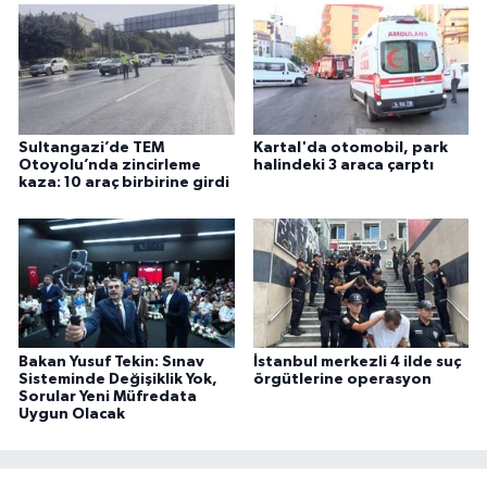
Sultangazi’de TEM
Kartal'da otomobil, park
Otoyolu’nda zincirleme
halindeki 3 araca çarptı
kaza: 10 araç birbirine girdi
Bakan Yusuf Tekin: Sınav
İstanbul merkezli 4 ilde suç
Sisteminde Değişiklik Yok,
örgütlerine operasyon
Sorular Yeni Müfredata
Uygun Olacak