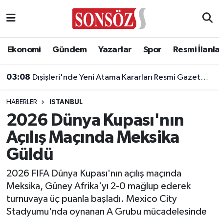
Asayiş
Ankara Nöbetçi Eczaneler
Ekonomi
Gündem
Yazarlar
Spor
Resmi İlanl
Astroloji & Burçlar
Ankara Hava Durumu
03:08
Dışişleri'nde Yeni Atama Kararları Resmi Gazete'de Yayımlandı
Bilim & Teknoloji
Ankara Namaz Vakitleri
HABERLER
ISTANBUL
Biyografi
Ankara Trafik Yoğunluk Haritası
2026 Dünya Kupası'nın
Açılış Maçında Meksika
Çevre
Süper Lig Puan Durumu ve Fikstür
Güldü
Diğer
Tüm Manşetler
2026 FIFA Dünya Kupası'nın açılış maçında
Meksika, Güney Afrika'yı 2-0 mağlup ederek
Dünya
Son Dakika Haberleri
turnuvaya üç puanla başladı. Mexico City
Stadyumu'nda oynanan A Grubu mücadelesinde
Eğitim
Haber Arşivi