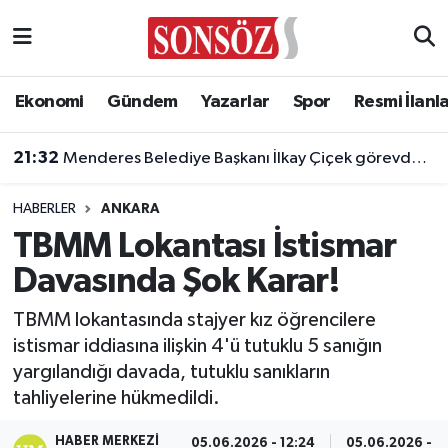
Asayiş
Ankara Nöbetçi Eczaneler
Ekonomi
Gündem
Yazarlar
Spor
Resmi İlanl
Astroloji & Burçlar
Ankara Hava Durumu
21:32
Menderes Belediye Başkanı İlkay Çiçek görevden uzaklaştırıldı
Bilim & Teknoloji
Ankara Namaz Vakitleri
HABERLER
ANKARA
Biyografi
Ankara Trafik Yoğunluk Haritası
TBMM Lokantası İstismar
Davasında Şok Karar!
Çevre
Süper Lig Puan Durumu ve Fikstür
TBMM lokantasında stajyer kız öğrencilere
Diğer
Tüm Manşetler
istismar iddiasına ilişkin 4'ü tutuklu 5 sanığın
yargılandığı davada, tutuklu sanıkların
Dünya
Son Dakika Haberleri
tahliyelerine hükmedildi.
Eğitim
Haber Arşivi
HABER MERKEZI
05.06.2026 - 12:24
05.06.2026 - 1