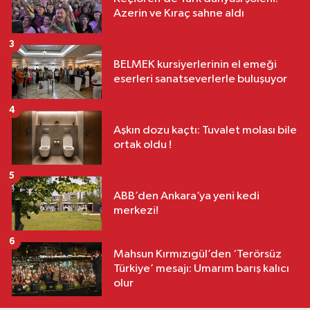
Azerin ve Kıraç sahne aldı
3
BELMEK kursiyerlerinin el emeği
eserleri sanatseverlerle buluşuyor
4
Aşkın dozu kaçtı: Tuvalet molası bile
ortak oldu !
5
ABB’den Ankara’ya yeni kedi
merkezi!
6
Mahsun Kırmızıgül’den ‘Terörsüz
Türkiye’ mesajı: Umarım barış kalıcı
olur