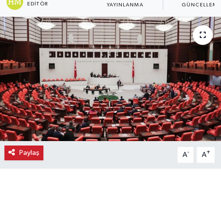
EDITÖR
YAYINLANMA
GÜNCELLEM
Ekonomi
Eleman
Emlak
Gündem
Gurme
Haber
Paylaş
-
+
A
A
İlçe Haberleri
Keşfet
Kültür & Sanat