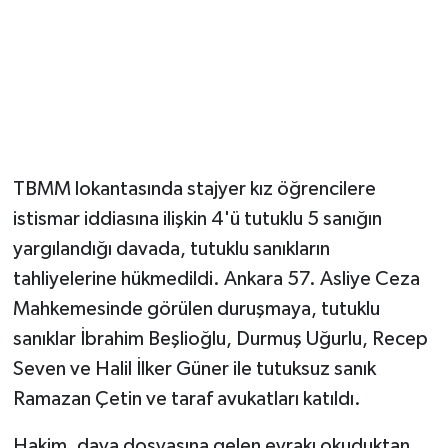
Magazin
Resmi İlanlar
Sağlık
TBMM lokantasında stajyer kız öğrencilere
Seri İlan
istismar iddiasına ilişkin 4'ü tutuklu 5 sanığın
yargılandığı davada, tutuklu sanıkların
Siyaset
tahliyelerine hükmedildi. Ankara 57. Asliye Ceza
Sokak Hayvanlarını Sahiplendirme
Mahkemesinde görülen duruşmaya, tutuklu
sanıklar İbrahim Beşlioğlu, Durmuş Uğurlu, Recep
Sonsöz Özel
Seven ve Halil İlker Güner ile tutuksuz sanık
Ramazan Çetin ve taraf avukatları katıldı.
Spor
Hakim, dava dosyasına gelen evrakı okuduktan