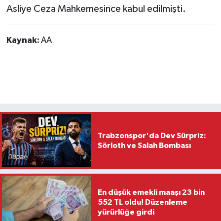
Asliye Ceza Mahkemesince kabul edilmişti.
Kaynak:
AA
Trabzonspor'da Dev Sürpriz:
Sörloth ve Salah Bombası
En düşük emekli maaşı 23 bin
552 TL oldu! Düzenleme
yürürlüğe girdi