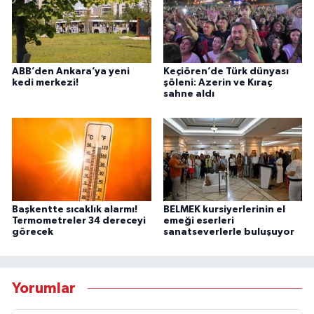
ABB’den Ankara’ya yeni
Keçiören’de Türk dünyası
kedi merkezi!
şöleni: Azerin ve Kıraç
sahne aldı
Başkentte sıcaklık alarmı!
BELMEK kursiyerlerinin el
Termometreler 34 dereceyi
emeği eserleri
görecek
sanatseverlerle buluşuyor
Yorumlar