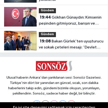
Gündem
19:44
Gökhan Günaydın: Kimsenin
peşinden gitmiyoruz, barışın ve
demokrasinin peşindeyiz
Gündem
19:08
Bakan Gürlek'ten uyuşturucu
ve sokak çeteleri mesajı: 'Devlet
buradadır'
Ulusal haberin Ankara'dan yankılanan sesi: Sonsöz Gazetesi.
Türkiye'nin dört bir yanından en güncel, sıcak, son dakika
haberlerini takip edin, gündemi bizimle okuyun, yorumlayın,
şekillendirin. Sonsöz, sadece haber değil, bir bilinçtir.
En iyi site deneyimi sağlamak için çerezlerden