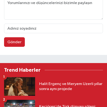
Gönder
Trend Haberler
1
Halit Ergenç ve Meryem Uzerli yıllar
sonra aynı projede
2
Keçiören’de Türk dünyası şöleni: