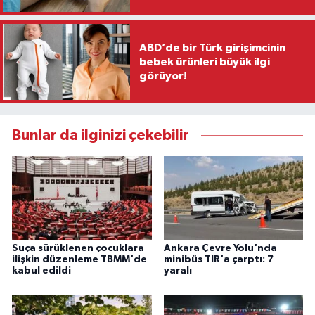
ABD’de bir Türk girişimcinin
bebek ürünleri büyük ilgi
görüyor!
Bunlar da ilginizi çekebilir
Suça sürüklenen çocuklara
Ankara Çevre Yolu'nda
ilişkin düzenleme TBMM'de
minibüs TIR'a çarptı: 7
kabul edildi
yaralı