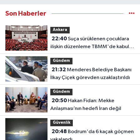
Son Haberler
Ankara
22:40
Suça sürüklenen çocuklara
ilişkin düzenleme TBMM'de kabul
edildi
Gündem
21:32
Menderes Belediye Başkanı
İlkay Çiçek görevden uzaklaştırıldı
Gündem
20:50
Hakan Fidan: Mekke
Anlaşması’nın hedefi İran değil
Güvenlik
20:48
Bodrum'da 6 kaçak göçmen
yakalandı