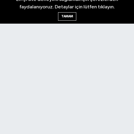
faydalanıyoruz. Detaylar için lütfen tıklayın.
Ankara Nöbetçi Eczaneler
TAMAM
Ankara Hava Durumu
Ankara Namaz Vakitleri
Ankara Trafik Yoğunluk Haritası
Puan Durumu ve Fikstür
Tüm Manşetler
Son Dakika Haberleri
Haber Arşivi
Künye
Ekonomi
Gündem
Yazarlar
Spor
Politika
Magazin
Gündem
Asayiş
Sonsöz Özel