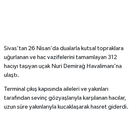
Magazin
Resmi İlanlar
Sağlık
Sivas'tan 26 Nisan'da dualarla kutsal topraklara
uğurlanan ve hac vazifelerini tamamlayan 312
Seri İlan
hacıyı taşıyan uçak Nuri Demirağ Havalimanı'na
Siyaset
ulaştı.
Terminal çıkış kapısında aileleri ve yakınları
Sokak Hayvanlarını Sahiplendirme
tarafından sevinç gözyaşlarıyla karşılanan hacılar,
Sonsöz Özel
uzun süre yakınlarıyla kucaklaşarak hasret giderdi.
Spor