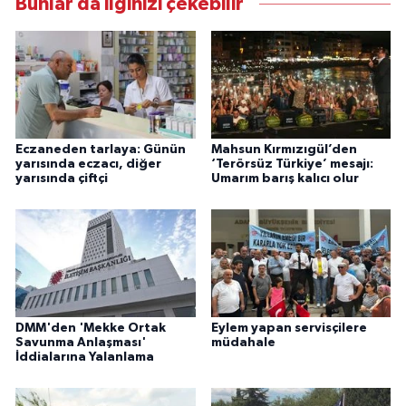
Bunlar da ilginizi çekebilir
Eczaneden tarlaya: Günün
Mahsun Kırmızıgül’den
yarısında eczacı, diğer
‘Terörsüz Türkiye’ mesajı:
yarısında çiftçi
Umarım barış kalıcı olur
DMM'den 'Mekke Ortak
Eylem yapan servisçilere
Savunma Anlaşması'
müdahale
İddialarına Yalanlama