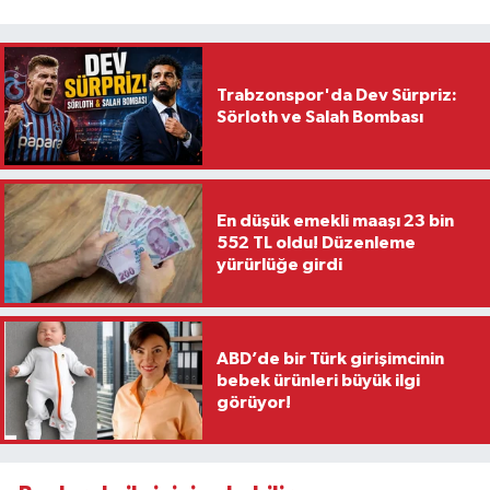
Trabzonspor'da Dev Sürpriz:
Sörloth ve Salah Bombası
En düşük emekli maaşı 23 bin
552 TL oldu! Düzenleme
yürürlüğe girdi
ABD’de bir Türk girişimcinin
bebek ürünleri büyük ilgi
görüyor!