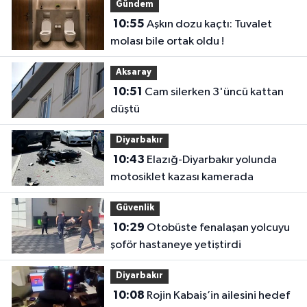
Gündem
10:55
Aşkın dozu kaçtı: Tuvalet
molası bile ortak oldu !
Aksaray
10:51
Cam silerken 3'üncü kattan
düştü
Diyarbakır
10:43
Elazığ-Diyarbakır yolunda
motosiklet kazası kamerada
Güvenlik
10:29
Otobüste fenalaşan yolcuyu
şoför hastaneye yetiştirdi
Diyarbakır
10:08
Rojin Kabaiş’in ailesini hedef