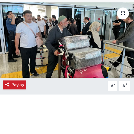
Ekonomi
Eleman
Emlak
Gündem
Gurme
Paylaş
-
+
A
A
Haber
İlçe Haberleri
Keşfet
Kültür & Sanat