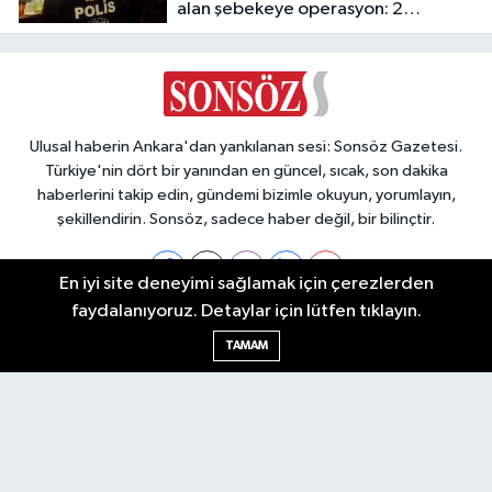
alan şebekeye operasyon: 2
tutuklama
Ulusal haberin Ankara'dan yankılanan sesi: Sonsöz Gazetesi.
Türkiye'nin dört bir yanından en güncel, sıcak, son dakika
haberlerini takip edin, gündemi bizimle okuyun, yorumlayın,
şekillendirin. Sonsöz, sadece haber değil, bir bilinçtir.
En iyi site deneyimi sağlamak için çerezlerden
faydalanıyoruz. Detaylar için lütfen tıklayın.
Ankara Nöbetçi Eczaneler
TAMAM
Ankara Hava Durumu
Ankara Namaz Vakitleri
Ankara Trafik Yoğunluk Haritası
Puan Durumu ve Fikstür
Tüm Manşetler
Son Dakika Haberleri