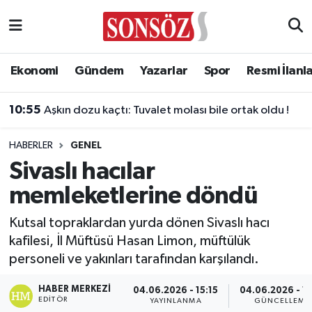
Asayiş
Ankara Nöbetçi Eczaneler
Ekonomi
Gündem
Yazarlar
Spor
Resmi İlanl
Astroloji & Burçlar
Ankara Hava Durumu
10:55
Aşkın dozu kaçtı: Tuvalet molası bile ortak oldu !
Bilim & Teknoloji
Ankara Namaz Vakitleri
HABERLER
GENEL
Biyografi
Ankara Trafik Yoğunluk Haritası
Sivaslı hacılar
memleketlerine döndü
Çevre
Süper Lig Puan Durumu ve Fikstür
Kutsal topraklardan yurda dönen Sivaslı hacı
Diğer
Tüm Manşetler
kafilesi, İl Müftüsü Hasan Limon, müftülük
personeli ve yakınları tarafından karşılandı.
Dünya
Son Dakika Haberleri
HABER MERKEZI
04.06.2026 - 15:15
04.06.2026 - 15
Eğitim
Haber Arşivi
EDITÖR
YAYINLANMA
GÜNCELLEME