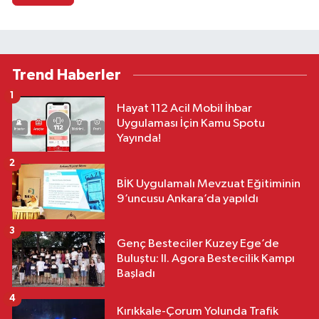
Trend Haberler
1
Hayat 112 Acil Mobil İhbar
Uygulaması İçin Kamu Spotu
Yayında!
2
BİK Uygulamalı Mevzuat Eğitiminin
9’uncusu Ankara’da yapıldı
3
Genç Besteciler Kuzey Ege’de
Buluştu: II. Agora Bestecilik Kampı
Başladı
4
Kırıkkale-Çorum Yolunda Trafik