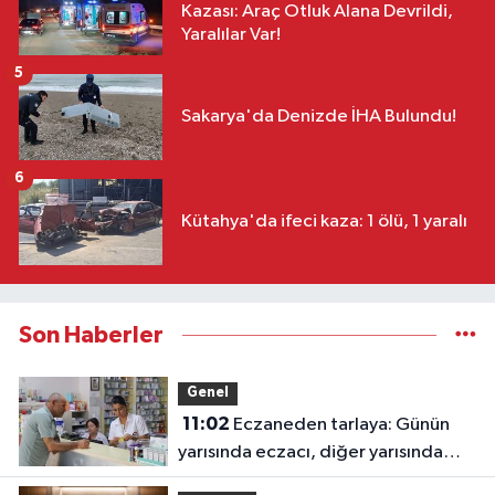
Kazası: Araç Otluk Alana Devrildi,
Yaralılar Var!
5
Sakarya'da Denizde İHA Bulundu!
6
Kütahya'da ifeci kaza: 1 ölü, 1 yaralı
Son Haberler
Genel
11:02
Eczaneden tarlaya: Günün
yarısında eczacı, diğer yarısında
çiftçi