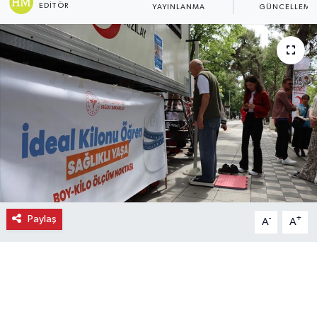
EDITÖR
YAYINLANMA
GÜNCELLEME
Ekonomi
Eleman
Emlak
Gündem
Gurme
Haber
Paylaş
-
+
A
A
İlçe Haberleri
Keşfet
Kültür & Sanat