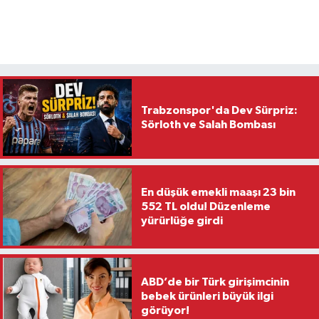
Trabzonspor'da Dev Sürpriz:
Sörloth ve Salah Bombası
En düşük emekli maaşı 23 bin
552 TL oldu! Düzenleme
yürürlüğe girdi
ABD’de bir Türk girişimcinin
bebek ürünleri büyük ilgi
görüyor!