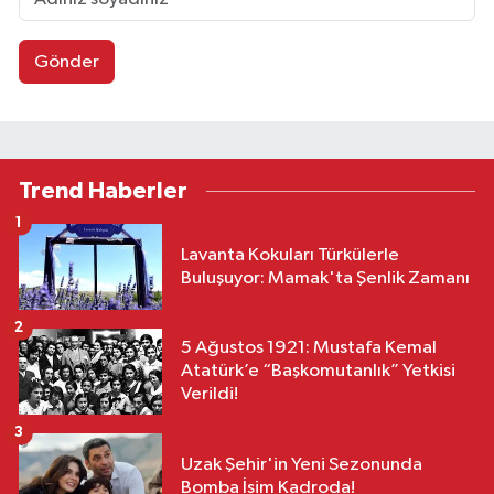
Gönder
Trend Haberler
1
Lavanta Kokuları Türkülerle
Buluşuyor: Mamak'ta Şenlik Zamanı
2
5 Ağustos 1921: Mustafa Kemal
Atatürk’e “Başkomutanlık” Yetkisi
Verildi!
3
Uzak Şehir'in Yeni Sezonunda
Bomba İsim Kadroda!