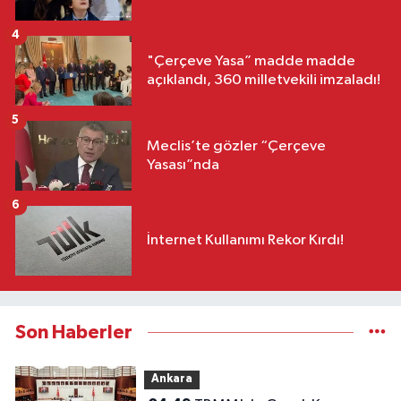
4
"Çerçeve Yasa” madde madde
açıklandı, 360 milletvekili imzaladı!
5
Meclis’te gözler “Çerçeve
Yasası”nda
6
İnternet Kullanımı Rekor Kırdı!
Son Haberler
Ankara