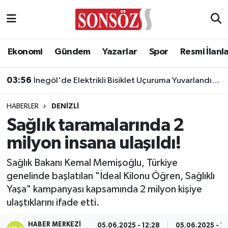
Asayiş
Ankara Nöbetçi Eczaneler
Ekonomi
Gündem
Yazarlar
Spor
Resmi İlanl
Astroloji & Burçlar
Ankara Hava Durumu
03:56
İnegöl'de Elektrikli Bisiklet Uçuruma Yuvarlandı: 3 Çocuk Yaralandı!
Bilim & Teknoloji
Ankara Namaz Vakitleri
HABERLER
DENIZLI
Biyografi
Ankara Trafik Yoğunluk Haritası
Sağlık taramalarında 2
milyon insana ulaşıldı!
Çevre
Süper Lig Puan Durumu ve Fikstür
Sağlık Bakanı Kemal Memişoğlu, Türkiye
Diğer
Tüm Manşetler
genelinde başlatılan "İdeal Kilonu Öğren, Sağlıklı
Yaşa" kampanyası kapsamında 2 milyon kişiye
Dünya
Son Dakika Haberleri
ulaştıklarını ifade etti.
Eğitim
Haber Arşivi
HABER MERKEZI
05.06.2025 - 12:28
05.06.2025 - 12