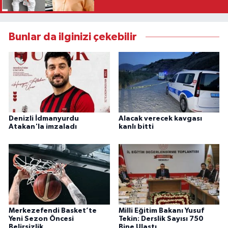
Bunlar da ilginizi çekebilir
Denizli İdmanyurdu
Alacak verecek kavgası
Atakan'la imzaladı
kanlı bitti
Merkezefendi Basket’te
Milli Eğitim Bakanı Yusuf
Yeni Sezon Öncesi
Tekin: Derslik Sayısı 750
Belirsizlik
Bine Ulaştı