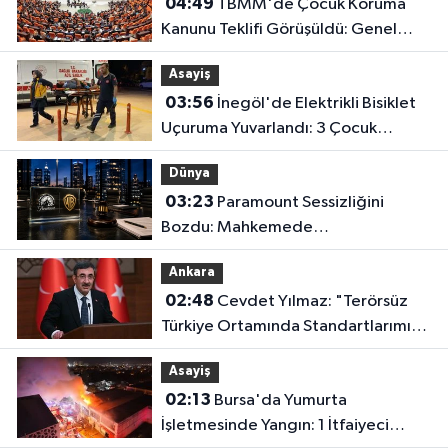
04:49
TBMM'de Çocuk Koruma
Kanunu Teklifi Görüşüldü: Genel
Kurul Tamamlandı!
Asayiş
03:56
İnegöl'de Elektrikli Bisiklet
Uçuruma Yuvarlandı: 3 Çocuk
Yaralandı!
Dünya
03:23
Paramount Sessizliğini
Bozdu: Mahkemede
Kazanacağımıza İnanıyoruz!
Ankara
02:48
Cevdet Yılmaz: "Terörsüz
Türkiye Ortamında Standartlarımızı
Yükselteceğiz"
Asayiş
02:13
Bursa'da Yumurta
İşletmesinde Yangın: 1 İtfaiyeci