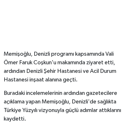
Magazin
Resmi İlanlar
Sağlık
Memişoğlu, Denizli programı kapsamında Vali
Seri İlan
Ömer Faruk Coşkun'u makamında ziyaret etti,
ardından Denizli Şehir Hastanesi ve Acil Durum
Siyaset
Hastanesi inşaat alanına geçti.
Sokak Hayvanlarını Sahiplendirme
Buradaki incelemelerinin ardından gazetecilere
Sonsöz Özel
açıklama yapan Memişoğlu, Denizli'de sağlıkta
Türkiye Yüzyılı vizyonuyla güçlü adımlar attıklarını
Spor
kaydetti.