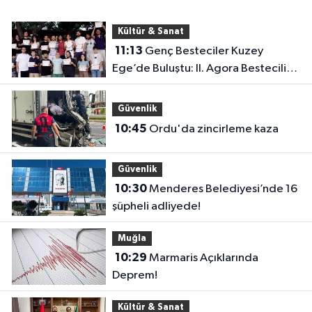
Kültür & Sanat
11:13
Genç Besteciler Kuzey
Ege’de Buluştu: II. Agora Bestecilik
Kampı Başladı
Güvenlik
10:45
Ordu'da zincirleme kaza
Güvenlik
10:30
Menderes Belediyesi’nde 16
şüpheli adliyede!
Muğla
10:29
Marmaris Açıklarında
Deprem!
Kültür & Sanat