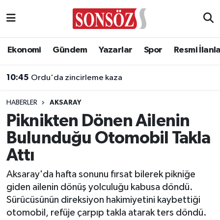
Asayiş
Ankara Nöbetçi Eczaneler
Ekonomi
Gündem
Yazarlar
Spor
Resmi İlanl
Astroloji & Burçlar
Ankara Hava Durumu
10:45
Ordu'da zincirleme kaza
Bilim & Teknoloji
Ankara Namaz Vakitleri
HABERLER
AKSARAY
Biyografi
Ankara Trafik Yoğunluk Haritası
Piknikten Dönen Ailenin
Bulunduğu Otomobil Takla
Çevre
Süper Lig Puan Durumu ve Fikstür
Attı
Diğer
Tüm Manşetler
Aksaray'da hafta sonunu fırsat bilerek pikniğe
giden ailenin dönüş yolculuğu kabusa döndü.
Dünya
Son Dakika Haberleri
Sürücüsünün direksiyon hakimiyetini kaybettiği
otomobil, refüje çarpıp takla atarak ters döndü.
Eğitim
Haber Arşivi