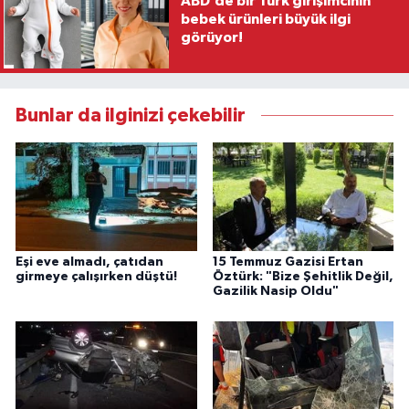
ABD’de bir Türk girişimcinin
bebek ürünleri büyük ilgi
görüyor!
Bunlar da ilginizi çekebilir
Eşi eve almadı, çatıdan
15 Temmuz Gazisi Ertan
girmeye çalışırken düştü!
Öztürk: "Bize Şehitlik Değil,
Gazilik Nasip Oldu"