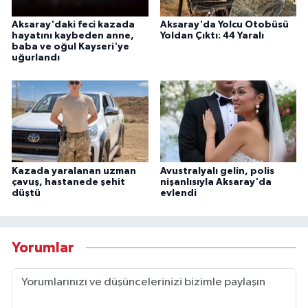
Aksaray'daki feci kazada
Aksaray'da Yolcu Otobüsü
hayatını kaybeden anne,
Yoldan Çıktı: 44 Yaralı
baba ve oğul Kayseri'ye
uğurlandı
Kazada yaralanan uzman
Avustralyalı gelin, polis
çavuş, hastanede şehit
nişanlısıyla Aksaray'da
düştü
evlendi
Yorumlar