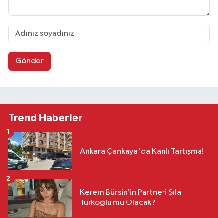
Gönder
Trend Haberler
1
Ankara Çankaya'da Kanlı Tartışma!
2
Kerem Bürsin’in Partneri Sıla
Türkoğlu mu Olacak?