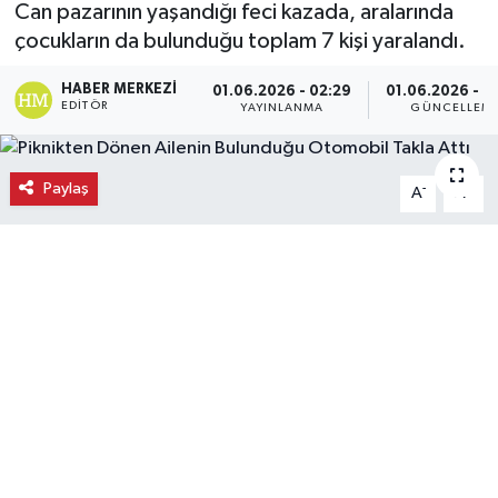
Can pazarının yaşandığı feci kazada, aralarında
çocukların da bulunduğu toplam 7 kişi yaralandı.
Ekonomi
HABER MERKEZI
01.06.2026 - 02:29
01.06.2026 - 0
Eleman
EDITÖR
YAYINLANMA
GÜNCELLEM
Emlak
Paylaş
-
+
A
A
Gündem
Gurme
Haber
İlçe Haberleri
Keşfet
Kültür & Sanat