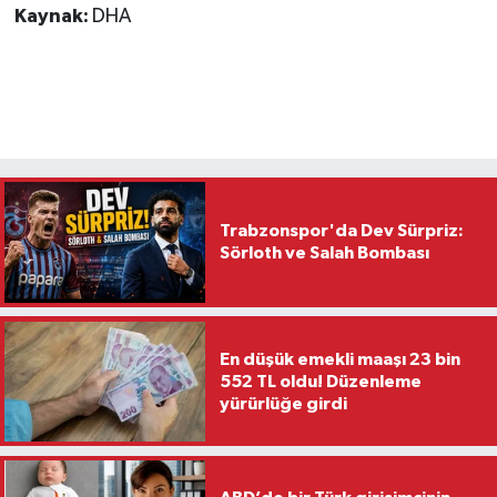
Kaynak:
DHA
Trabzonspor'da Dev Sürpriz:
Sörloth ve Salah Bombası
En düşük emekli maaşı 23 bin
552 TL oldu! Düzenleme
yürürlüğe girdi