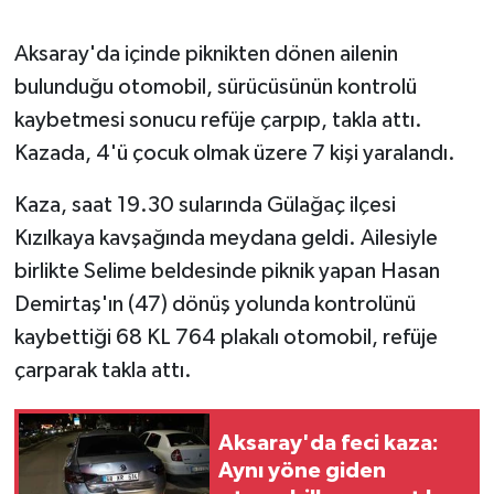
Magazin
Aksaray'da içinde piknikten dönen ailenin
bulunduğu otomobil, sürücüsünün kontrolü
Resmi İlanlar
kaybetmesi sonucu refüje çarpıp, takla attı.
Kazada, 4'ü çocuk olmak üzere 7 kişi yaralandı.
Sağlık
Kaza, saat 19.30 sularında Gülağaç ilçesi
Seri İlan
Kızılkaya kavşağında meydana geldi. Ailesiyle
birlikte Selime beldesinde piknik yapan Hasan
Siyaset
Demirtaş'ın (47) dönüş yolunda kontrolünü
Sokak Hayvanlarını Sahiplendirme
kaybettiği 68 KL 764 plakalı otomobil, refüje
çarparak takla attı.
Sonsöz Özel
Aksaray'da feci kaza:
Spor
Aynı yöne giden