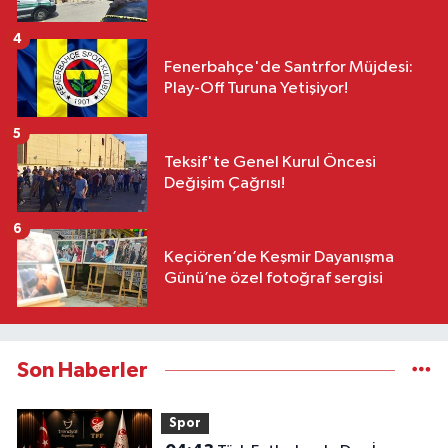
4
Fenerbahçe'de Santrfor Müjdesi:
Play-Off Turuna Yetişiyor!
5
Teksif'te Genel Kurul Öncesi
Değişim Çağrısı!
6
Keçiören’de Keşmir Dayanışma
Günü’ne özel fotoğraf sergisi
Son Haberler
Spor