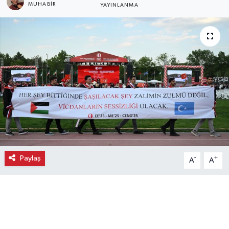
MUHABIR
YAYINLANMA
Ekonomi
Eleman
Emlak
Gündem
Gurme
Haber
Paylaş
-
+
A
A
İlçe Haberleri
Keşfet
Kültür & Sanat