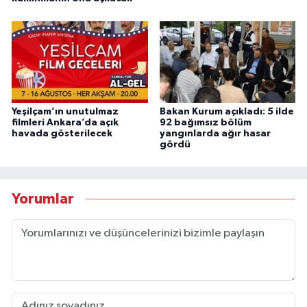
Yeşilçam’ın unutulmaz
Bakan Kurum açıkladı: 5 ilde
filmleri Ankara’da açık
92 bağımsız bölüm
havada gösterilecek
yangınlarda ağır hasar
gördü
Yorumlar