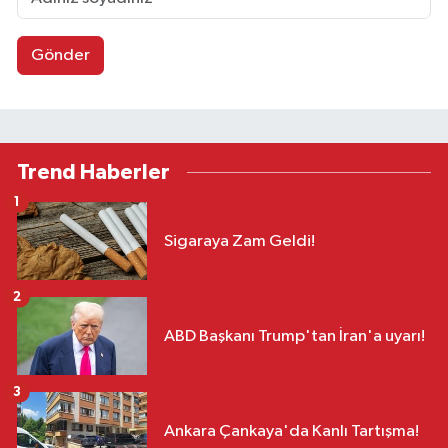
Gönder
Trend Haberler
1
Sigaraya Zam Geldi!
2
ABD Başkanı Trump'tan İran'a uyarı!
3
Ankara Çankaya'da Kanlı Tartışma!