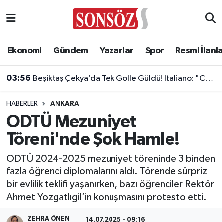
Asayiş
Ankara Nöbetçi Eczaneler
Ekonomi
Gündem
Yazarlar
Spor
Resmi İlanl
Astroloji & Burçlar
Ankara Hava Durumu
03:56
Beşiktaş Çekya’da Tek Golle Güldü! Italiano: "Cesur Olduk ve Karşılığını Aldık"
Bilim & Teknoloji
Ankara Namaz Vakitleri
HABERLER
ANKARA
Biyografi
Ankara Trafik Yoğunluk Haritası
ODTÜ Mezuniyet
Töreni'nde Şok Hamle!
Çevre
Süper Lig Puan Durumu ve Fikstür
ODTÜ 2024-2025 mezuniyet töreninde 3 binden
Diğer
Tüm Manşetler
fazla öğrenci diplomalarını aldı. Törende sürpriz
bir evlilik teklifi yaşanırken, bazı öğrenciler Rektör
Dünya
Son Dakika Haberleri
Ahmet Yozgatlıgil’in konuşmasını protesto etti.
Eğitim
Haber Arşivi
ZEHRA ÖNEN
14.07.2025 - 09:16