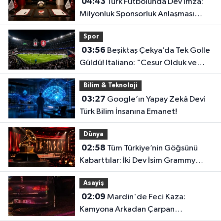
04:43
Türk Futbolunda Dev İmza:
Milyonluk Sponsorluk Anlaşması
Uzatıldı!
Spor
03:56
Beşiktaş Çekya’da Tek Golle
Güldü! Italiano: "Cesur Olduk ve
Karşılığını Aldık"
Bilim & Teknoloji
03:27
Google’ın Yapay Zekâ Devi
Türk Bilim İnsanına Emanet!
Dünya
02:58
Tüm Türkiye’nin Göğsünü
Kabarttılar: İki Dev İsim Grammy
Jürisine Seçildi!
Asayiş
02:09
Mardin'de Feci Kaza:
Kamyona Arkadan Çarpan