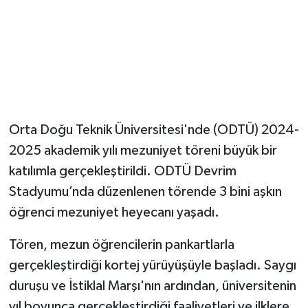
Magazin
Resmi İlanlar
Sağlık
Orta Doğu Teknik Üniversitesi'nde (ODTÜ) 2024-
Seri İlan
2025 akademik yılı mezuniyet töreni büyük bir
katılımla gerçekleştirildi. ODTÜ Devrim
Siyaset
Stadyumu’nda düzenlenen törende 3 bini aşkın
Sokak Hayvanlarını Sahiplendirme
öğrenci mezuniyet heyecanı yaşadı.
Sonsöz Özel
Tören, mezun öğrencilerin pankartlarla
gerçekleştirdiği kortej yürüyüşüyle başladı. Saygı
Spor
duruşu ve İstiklal Marşı'nın ardından, üniversitenin
yıl boyunca gerçekleştirdiği faaliyetleri ve ilklere