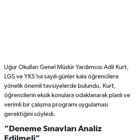
Magazin
Resmi İlanlar
Sağlık
Seri İlan
Uğur Okulları Genel Müdür Yardımcısı Adil Kurt,
LGS ve YKS’na sayılı günler kala öğrencilere
Siyaset
yönelik önemli tavsiyelerde bulundu. Kurt,
Sokak Hayvanlarını Sahiplendirme
öğrencilerin eksik konulara odaklanarak planlı ve
verimli bir çalışma programı uygulaması
Sonsöz Özel
gerektiğini söyledi.
Spor
“Deneme Sınavları Analiz
Edilmeli”