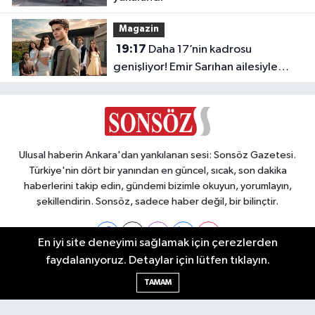
Magazin
19:17
Daha 17’nin kadrosu
genişliyor! Emir Sarıhan ailesiyle
geliyor
Ulusal haberin Ankara'dan yankılanan sesi: Sonsöz Gazetesi.
Türkiye'nin dört bir yanından en güncel, sıcak, son dakika
haberlerini takip edin, gündemi bizimle okuyun, yorumlayın,
şekillendirin. Sonsöz, sadece haber değil, bir bilinçtir.
En iyi site deneyimi sağlamak için çerezlerden
faydalanıyoruz. Detaylar için lütfen tıklayın.
Ankara Nöbetçi Eczaneler
TAMAM
Ankara Hava Durumu
Ankara Namaz Vakitleri