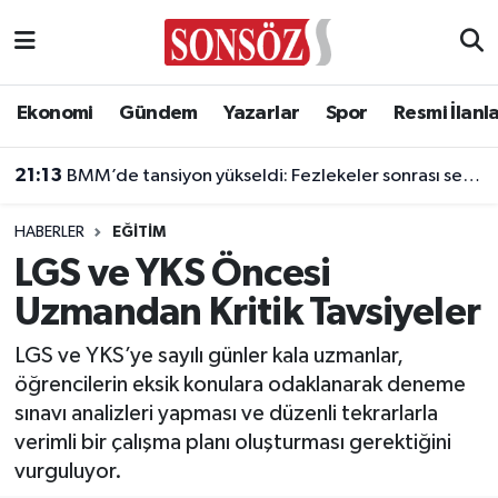
Asayiş
Ankara Nöbetçi Eczaneler
Ekonomi
Gündem
Yazarlar
Spor
Resmi İlanl
Astroloji & Burçlar
Ankara Hava Durumu
21:13
BMM’de tansiyon yükseldi: Fezlekeler sonrası sert açıklamalar
Bilim & Teknoloji
Ankara Namaz Vakitleri
HABERLER
EĞITIM
Biyografi
Ankara Trafik Yoğunluk Haritası
LGS ve YKS Öncesi
Uzmandan Kritik Tavsiyeler
Çevre
Süper Lig Puan Durumu ve Fikstür
LGS ve YKS’ye sayılı günler kala uzmanlar,
Diğer
Tüm Manşetler
öğrencilerin eksik konulara odaklanarak deneme
sınavı analizleri yapması ve düzenli tekrarlarla
Dünya
Son Dakika Haberleri
verimli bir çalışma planı oluşturması gerektiğini
vurguluyor.
Eğitim
Haber Arşivi