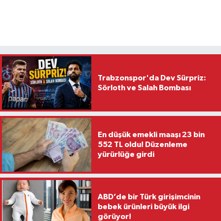
Trabzonspor'da Dev Sürpriz:
Sörloth ve Salah Bombası
En düşük emekli maaşı 23 bin
552 TL oldu! Düzenleme
yürürlüğe girdi
ABD’de bir Türk girişimcinin
bebek ürünleri büyük ilgi
görüyor!