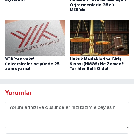
Açıklandı
Hareketli: Atama Bekleyen
Öğretmenlerin Gözü
MEB'de
YÖK’ten vakıf
Hukuk Mesleklerine Giriş
üniversitelerine yüzde 25
Sınavı (HMGS) Ne Zaman?
zam uyarısı!
Tarihler Belli Oldu!
Yorumlar