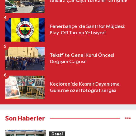
Ankara Çankaya'da Kanlı Tartışma!
4
Fenerbahçe'de Santrfor Müjdesi:
Play-Off Turuna Yetişiyor!
5
Teksif'te Genel Kurul Öncesi
Değişim Çağrısı!
6
Keçiören’de Keşmir Dayanışma
Günü’ne özel fotoğraf sergisi
Son Haberler
Genel