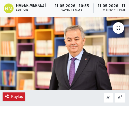
HABER MERKEZI
11.05.2026 - 10:55
11.05.2026 - 11:
Ekonomi
EDITÖR
YAYINLANMA
GÜNCELLEME
Eleman
Emlak
Gündem
Gurme
Haber
Paylaş
-
+
A
A
İlçe Haberleri
Keşfet
Kültür & Sanat