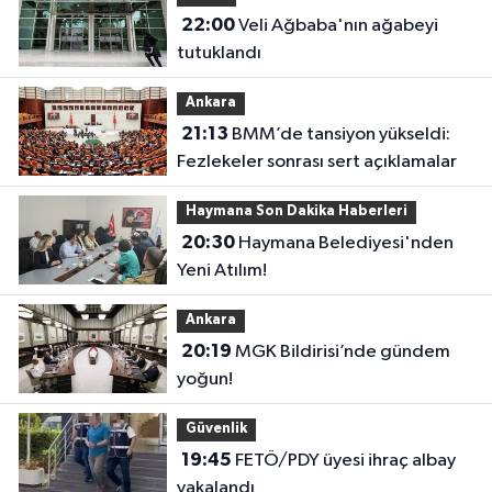
22:00
Veli Ağbaba'nın ağabeyi
tutuklandı
Ankara
21:13
BMM’de tansiyon yükseldi:
Fezlekeler sonrası sert açıklamalar
Haymana Son Dakika Haberleri
20:30
Haymana Belediyesi'nden
Yeni Atılım!
Ankara
20:19
MGK Bildirisi’nde gündem
yoğun!
Güvenlik
19:45
FETÖ/PDY üyesi ihraç albay
yakalandı