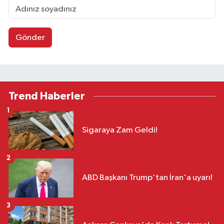
Gönder
Trend Haberler
1
Sigaraya Zam Geldi!
2
ABD Başkanı Trump'tan İran'a uyarı!
3