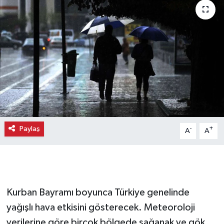
Paylaş
-
+
A
A
Kurban Bayramı boyunca Türkiye genelinde
yağışlı hava etkisini gösterecek. Meteoroloji
verilerine göre birçok bölgede sağanak ve gök