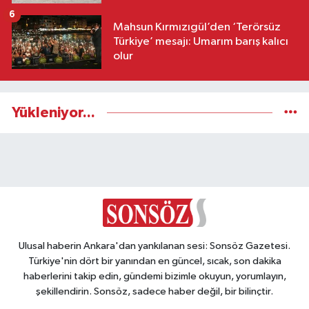
6
Mahsun Kırmızıgül’den ‘Terörsüz
Türkiye’ mesajı: Umarım barış kalıcı
olur
Yükleniyor...
Ulusal haberin Ankara'dan yankılanan sesi: Sonsöz Gazetesi.
Türkiye'nin dört bir yanından en güncel, sıcak, son dakika
haberlerini takip edin, gündemi bizimle okuyun, yorumlayın,
şekillendirin. Sonsöz, sadece haber değil, bir bilinçtir.