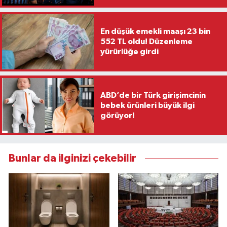
En düşük emekli maaşı 23 bin
552 TL oldu! Düzenleme
yürürlüğe girdi
ABD’de bir Türk girişimcinin
bebek ürünleri büyük ilgi
görüyor!
Bunlar da ilginizi çekebilir