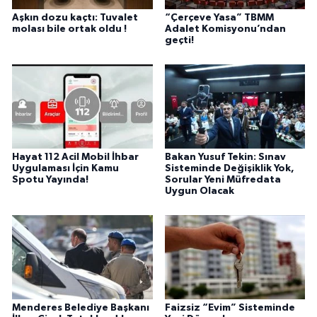
Aşkın dozu kaçtı: Tuvalet
“Çerçeve Yasa” TBMM
molası bile ortak oldu !
Adalet Komisyonu’ndan
geçti!
Hayat 112 Acil Mobil İhbar
Bakan Yusuf Tekin: Sınav
Uygulaması İçin Kamu
Sisteminde Değişiklik Yok,
Spotu Yayında!
Sorular Yeni Müfredata
Uygun Olacak
Menderes Belediye Başkanı
Faizsiz “Evim” Sisteminde