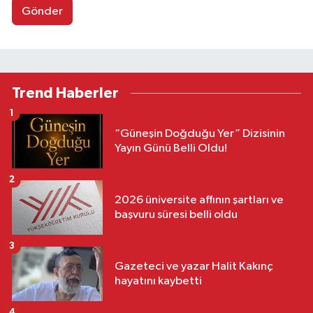
Gönder
Trend Haberler
1
“Güneşin Doğduğu Yer” Dizisinin
Yayın Günü Belli Oldu!
2
2026 üniversite affının şartları ve
başvuru süresi belli oldu
3
Gazeteci ve yazar Halit Kakınç
hayatını kaybetti
4