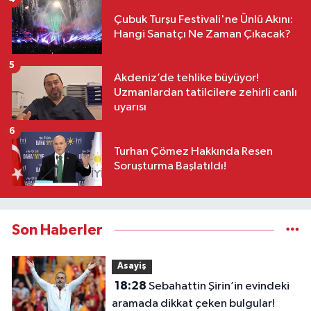
Çubuk Turşu Festivali'ne Ünlü Akını:
Hangi Sanatçı Ne Zaman Çıkacak?
5
Akdeniz’de tehlike büyüyor!
Uzmanlardan tatilcilere zehirli canlı
uyarısı
6
Turhan Çömez Hakkında Resen
Soruşturma Başlatıldı!
Son Haberler
Asayiş
18:28
Sebahattin Şirin’in evindeki
aramada dikkat çeken bulgular!