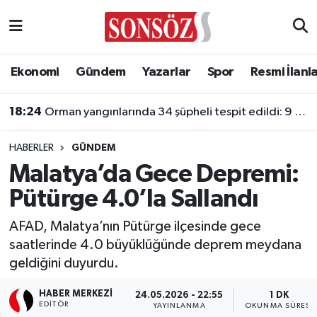
Asayiş
Ankara Nöbetçi Eczaneler
Ekonomi
Gündem
Yazarlar
Spor
Resmi İlanl
Astroloji & Burçlar
Ankara Hava Durumu
18:24
Orman yangınlarında 34 şüpheli tespit edildi: 9 kişi tutuklandı
Bilim & Teknoloji
Ankara Namaz Vakitleri
HABERLER
GÜNDEM
Biyografi
Ankara Trafik Yoğunluk Haritası
Malatya’da Gece Depremi:
Pütürge 4.0’la Sallandı
Çevre
Süper Lig Puan Durumu ve Fikstür
AFAD, Malatya’nın Pütürge ilçesinde gece
Diğer
Tüm Manşetler
saatlerinde 4.0 büyüklüğünde deprem meydana
geldiğini duyurdu.
Dünya
Son Dakika Haberleri
HABER MERKEZI
24.05.2026 - 22:55
1 DK
Eğitim
Haber Arşivi
EDITÖR
YAYINLANMA
OKUNMA SÜRESI