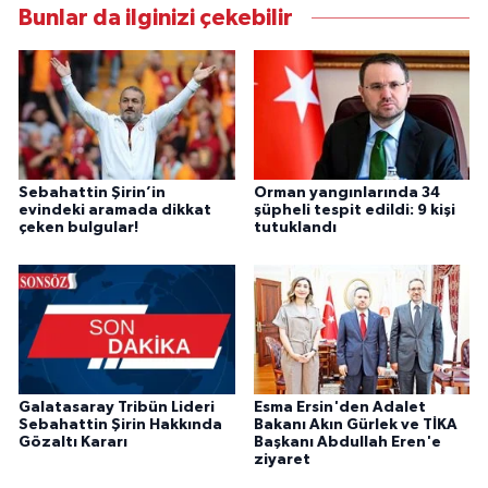
Bunlar da ilginizi çekebilir
Sebahattin Şirin’in
Orman yangınlarında 34
evindeki aramada dikkat
şüpheli tespit edildi: 9 kişi
çeken bulgular!
tutuklandı
Galatasaray Tribün Lideri
Esma Ersin'den Adalet
Sebahattin Şirin Hakkında
Bakanı Akın Gürlek ve TİKA
Gözaltı Kararı
Başkanı Abdullah Eren'e
ziyaret