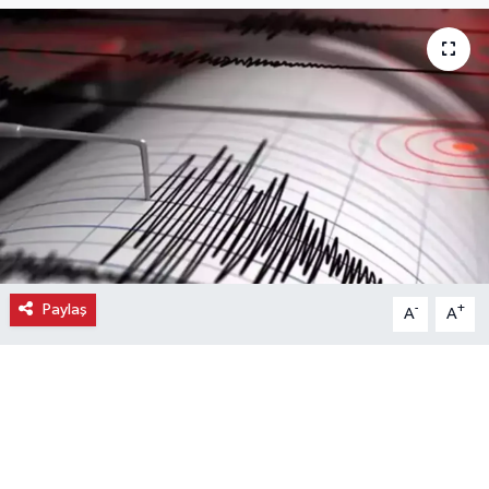
Ekonomi
Eleman
Emlak
Gündem
Gurme
Paylaş
-
+
A
A
Haber
İlçe Haberleri
Keşfet
Kültür & Sanat