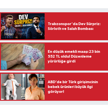
Trabzonspor'da Dev Sürpriz:
Sörloth ve Salah Bombası
En düşük emekli maaşı 23 bin
552 TL oldu! Düzenleme
yürürlüğe girdi
ABD’de bir Türk girişimcinin
bebek ürünleri büyük ilgi
görüyor!