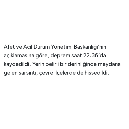
Magazin
Resmi İlanlar
Sağlık
Afet ve Acil Durum Yönetimi Başkanlığı’nın
açıklamasına göre, deprem saat 22.36’da
Seri İlan
kaydedildi. Yerin belirli bir derinliğinde meydana
Siyaset
gelen sarsıntı, çevre ilçelerde de hissedildi.
Sokak Hayvanlarını Sahiplendirme
Sonsöz Özel
Spor