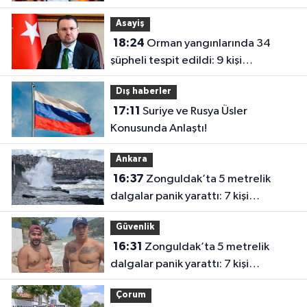
Asayiş
18:24
Orman yangınlarında 34
şüpheli tespit edildi: 9 kişi
tutuklandı
Dış haberler
17:11
Suriye ve Rusya Üsler
Konusunda Anlaştı!
Ankara
16:37
Zonguldak’ta 5 metrelik
dalgalar panik yarattı: 7 kişi
kurtarıldı
Güvenlik
16:31
Zonguldak’ta 5 metrelik
dalgalar panik yarattı: 7 kişi
kurtarıldı
Çorum