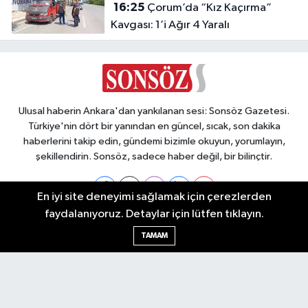
16:25
Çorum’da “Kız Kaçırma”
Kavgası: 1’i Ağır 4 Yaralı
Ulusal haberin Ankara'dan yankılanan sesi: Sonsöz Gazetesi.
Türkiye'nin dört bir yanından en güncel, sıcak, son dakika
haberlerini takip edin, gündemi bizimle okuyun, yorumlayın,
şekillendirin. Sonsöz, sadece haber değil, bir bilinçtir.
En iyi site deneyimi sağlamak için çerezlerden
faydalanıyoruz. Detaylar için lütfen tıklayın.
Ankara Nöbetçi Eczaneler
TAMAM
Ankara Hava Durumu
Ankara Namaz Vakitleri
Ankara Trafik Yoğunluk Haritası
Puan Durumu ve Fikstür
Tüm Manşetler