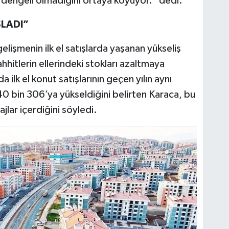
dengeli olmadığını ortaya koyuyor.” dedi.
LADI”
elişmenin ilk el satışlarda yaşanan yükseliş
itlerin ellerindeki stokları azaltmaya
 ilk el konut satışlarının geçen yılın aynı
 bin 306’ya yükseldiğini belirten Karaca, bu
jlar içerdiğini söyledi.