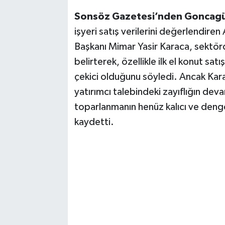
Vasıta
Sonsöz Gazetesi’nden Goncagül
Yaşam
işyeri satış verilerini değerlendire
Başkanı Mimar Yasir Karaca, sektörd
belirterek, özellikle ilk el konut satı
çekici olduğunu söyledi. Ancak Karac
yatırımcı talebindeki zayıflığın dev
toparlanmanın henüz kalıcı ve deng
kaydetti.