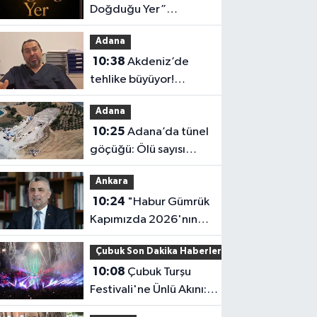
Doğduğu Yer”
Dizisinin Yayın Günü
Adana
Belli Oldu!
10:38
Akdeniz’de
tehlike büyüyor!
Uzmanlardan
Adana
tatilcilere zehirli canlı
10:25
Adana’da tünel
uyarısı
göçüğü: Ölü sayısı
2’ye yükseldi
Ankara
10:24
"Habur Gümrük
Kapımızda 2026'nın
günlük TIR çıkış
Çubuk Son Dakika Haberleri
rekorunu kırdık"
10:08
Çubuk Turşu
Festivali'ne Ünlü Akını:
Hangi Sanatçı Ne Zaman