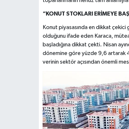
toparlanmanın henüz tam anlamıyla 
“KONUT STOKLARI ERİMEYE BAŞ
Konut piyasasında en dikkat çekici g
olduğunu ifade eden Karaca, müteahh
başladığına dikkat çekti. Nisan ayında
dönemine göre yüzde 9,6 artarak 40
verinin sektör açısından önemli mesa