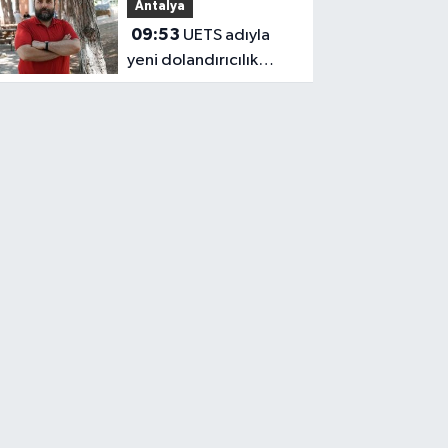
Antalya
Çıkacak?
09:53
UETS adıyla
yeni dolandırıcılık
tuzağı!