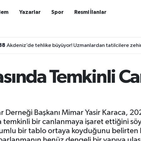
dem
Yazarlar
Spor
Resmi İlanlar
38
Akdeniz’de tehlike büyüyor! Uzmanlardan tatilcilere zehirli
asında Temkinli C
r Derneği Başkanı Mimar Yasir Karaca, 2026
emkinli bir canlanmaya işaret ettiğini söyle
olumlu bir tablo ortaya koyduğunu belirten 
 toparlanmanın henüz dengeli bir yapıya ula