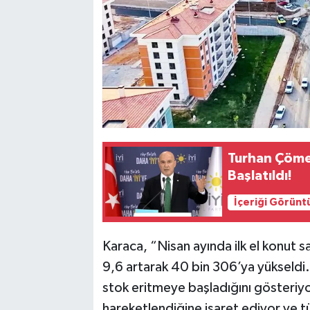
Turhan Çöme
Başlatıldı!
İçeriği Görünt
Karaca, “Nisan ayında ilk el konut s
9,6 artarak 40 bin 306’ya yükseldi.
stok eritmeye başladığını gösteriyo
hareketlendiğine işaret ediyor ve tü