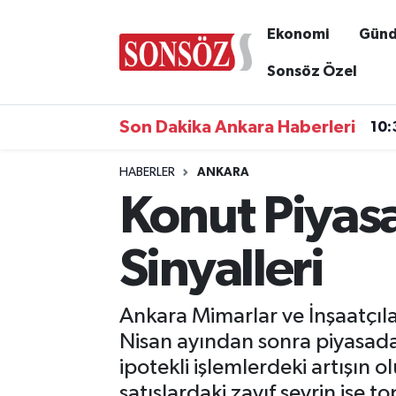
Ekonomi
Gün
Asayiş
Ankara Nöbetçi Eczaneler
Sonsöz Özel
Astroloji & Burçlar
Ankara Hava Durumu
Son Dakika Ankara Haberleri
10:
Bilim & Teknoloji
Ankara Namaz Vakitleri
HABERLER
ANKARA
Konut Piyas
Biyografi
Ankara Trafik Yoğunluk Haritası
Çevre
Süper Lig Puan Durumu ve Fikstür
Sinyalleri
Diğer
Tüm Manşetler
Ankara Mimarlar ve İnşaatçıla
Dünya
Son Dakika Haberleri
Nisan ayından sonra piyasada t
ipotekli işlemlerdeki artışın 
Eğitim
Haber Arşivi
satışlardaki zayıf seyrin ise