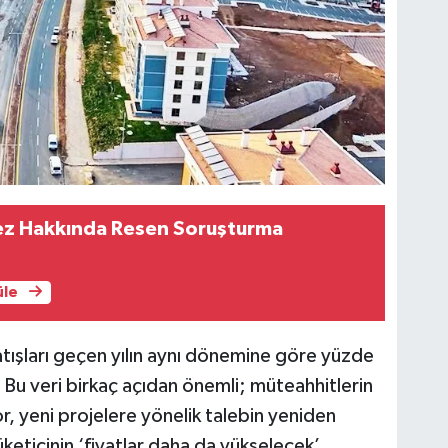
z Hakkında Resen Soruşturma
üle
atışları geçen yılın aynı dönemine göre yüzde
 Bu veri birkaç açıdan önemli; müteahhitlerin
r, yeni projelere yönelik talebin yeniden
keticinin ‘fiyatlar daha da yükselecek’