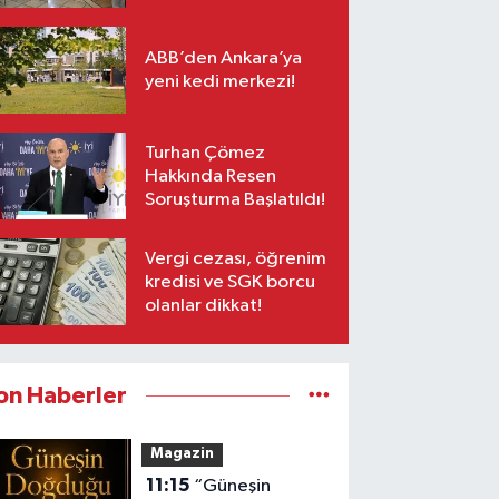
sanatseverlerle
buluşuyor
ABB’den Ankara’ya
yeni kedi merkezi!
Turhan Çömez
Hakkında Resen
Soruşturma Başlatıldı!
Vergi cezası, öğrenim
kredisi ve SGK borcu
olanlar dikkat!
on Haberler
Magazin
11:15
“Güneşin