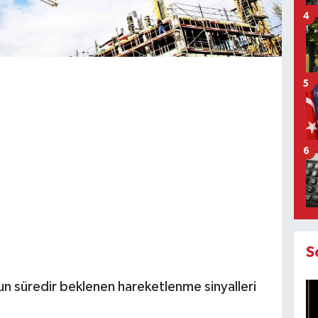
4
5
6
S
n süredir beklenen hareketlenme sinyalleri