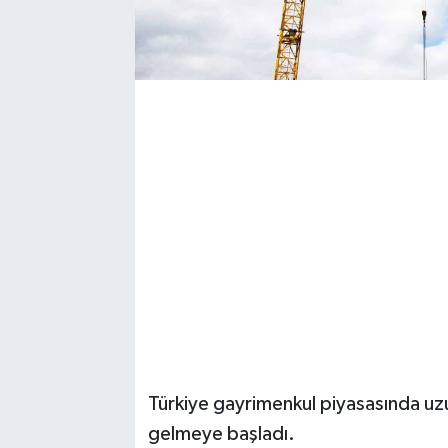
Magazin
Resmi İlanlar
Sağlık
Seri İlan
Siyaset
Sokak Hayvanlarını Sahiplendirme
Sonsöz Özel
Türkiye gayrimenkul piyasasında uzu
Spor
gelmeye başladı.