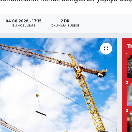
04.06.2026 - 17:15
2 DK
GÜNCELLEME
OKUNMA SÜRESI
T
1
2
3