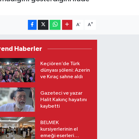
-
+
A
A
rend Haberler
Keçiören’de Türk
dünyası şöleni: Azerin
ve Kıraç sahne aldı
Gazeteci ve yazar
Halit Kakınç hayatını
kaybetti
BELMEK
kursiyerlerinin el
emeği eserleri