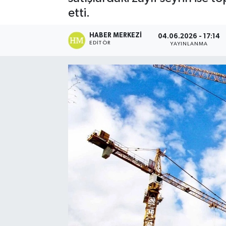
etti.
Ekonomi
HABER MERKEZI
04.06.2026 - 17:14
Eleman
EDITÖR
YAYINLANMA
Emlak
Gündem
Gurme
Haber
İlçe Haberleri
Keşfet
Kültür & Sanat