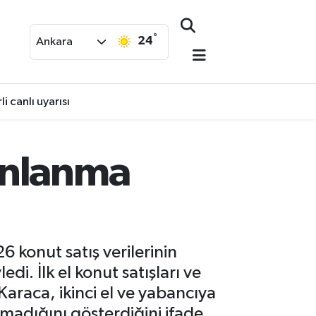
°
24
Ankara
 canlı uyarısı
anlanma
 konut satış verilerinin
di. İlk el konut satışları ve
Karaca, ikinci el ve yabancıya
şmadığını gösterdiğini ifade