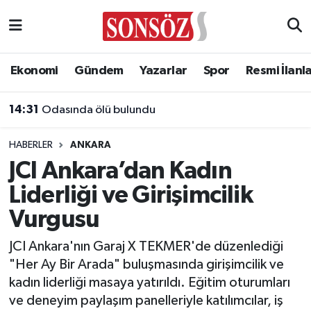
Asayiş
Ankara Nöbetçi Eczaneler
Ekonomi
Gündem
Yazarlar
Spor
Resmi İlanl
Astroloji & Burçlar
Ankara Hava Durumu
13:58
Ahbap Derneği’ne Yönetim Kayyımı Atandı!
Bilim & Teknoloji
Ankara Namaz Vakitleri
HABERLER
ANKARA
Biyografi
Ankara Trafik Yoğunluk Haritası
JCI Ankara’dan Kadın
Liderliği ve Girişimcilik
Çevre
Süper Lig Puan Durumu ve Fikstür
Vurgusu
Diğer
Tüm Manşetler
JCI Ankara'nın Garaj X TEKMER'de düzenlediği
"Her Ay Bir Arada" buluşmasında girişimcilik ve
Dünya
Son Dakika Haberleri
kadın liderliği masaya yatırıldı. Eğitim oturumları
ve deneyim paylaşım panelleriyle katılımcılar, iş
Eğitim
Haber Arşivi