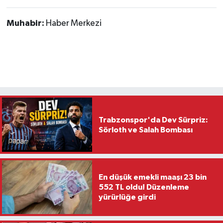
Muhabir:
Haber Merkezi
Trabzonspor'da Dev Sürpriz:
Sörloth ve Salah Bombası
En düşük emekli maaşı 23 bin
552 TL oldu! Düzenleme
yürürlüğe girdi