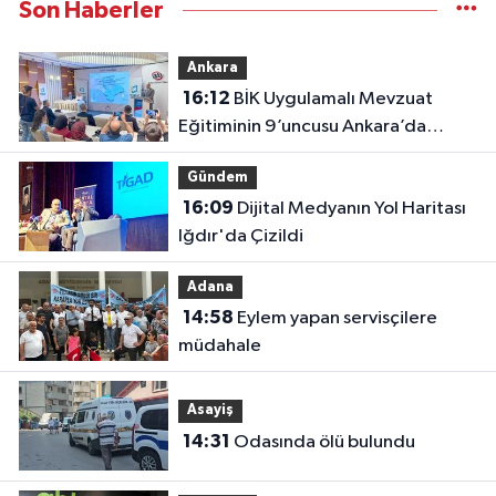
Son Haberler
Ankara
16:12
BİK Uygulamalı Mevzuat
Eğitiminin 9’uncusu Ankara’da
yapıldı
Gündem
16:09
Dijital Medyanın Yol Haritası
Iğdır'da Çizildi
Adana
14:58
Eylem yapan servisçilere
müdahale
Asayiş
14:31
Odasında ölü bulundu