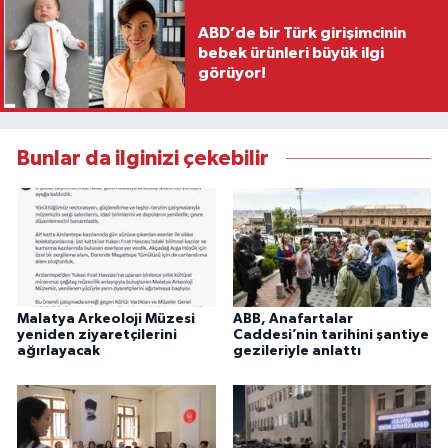
ABD’de bir Türk girişimcinin
bebek ürünleri büyük ilgi
görüyor!
Bunlar da ilginizi çekebilir
Malatya Arkeoloji Müzesi
ABB, Anafartalar
yeniden ziyaretçilerini
Caddesi’nin tarihini şantiye
ağırlayacak
gezileriyle anlattı