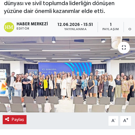
dünyası ve sivil toplumda liderliğin dönüşen
yüzüne dair önemli kazanımlar elde etti.
Ekonomi
HABER MERKEZI
12.06.2026 - 15:51
1
Eleman
EDITÖR
YAYINLANMA
PAYLAŞIM
OK
Emlak
Gündem
Gurme
Haber
İlçe Haberleri
Keşfet
Paylaş
-
+
A
A
Kültür & Sanat