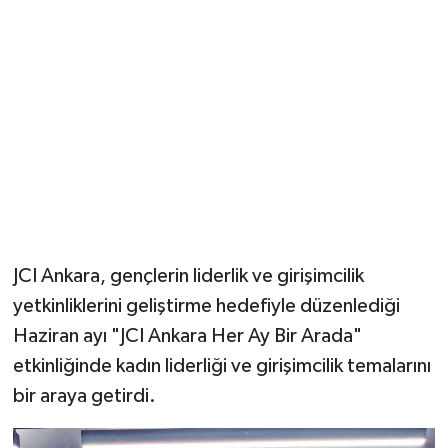
Magazin
Resmi İlanlar
Sağlık
Seri İlan
Siyaset
JCI Ankara, gençlerin liderlik ve girişimcilik
Sokak Hayvanlarını Sahiplendirme
yetkinliklerini geliştirme hedefiyle düzenlediği
Haziran ayı "JCI Ankara Her Ay Bir Arada"
Sonsöz Özel
etkinliğinde kadın liderliği ve girişimcilik temalarını
bir araya getirdi.
Spor