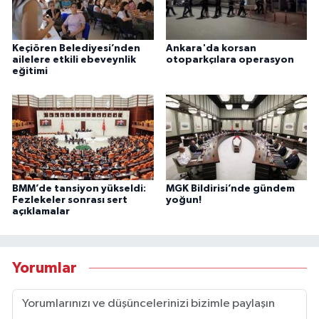
Keçiören Belediyesi’nden
Ankara'da korsan
ailelere etkili ebeveynlik
otoparkçılara operasyon
eğitimi
BMM’de tansiyon yükseldi:
MGK Bildirisi’nde gündem
Fezlekeler sonrası sert
yoğun!
açıklamalar
Yorumlar