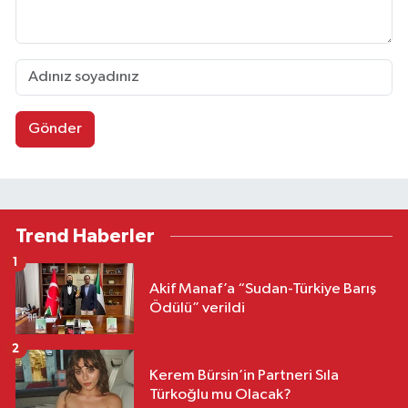
Gönder
Trend Haberler
1
Akif Manaf’a “Sudan-Türkiye Barış
Ödülü” verildi
2
Kerem Bürsin’in Partneri Sıla
Türkoğlu mu Olacak?