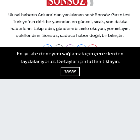
Ulusal haberin Ankara'dan yankılanan sesi: Sonsöz Gazetesi.
Türkiye'nin dört bir yanından en güncel, sıcak, son dakika
haberlerini takip edin, gündemi bizimle okuyun, yorumlayın,
şekillendirin. Sonsöz, sadece haber değil, bir bilinçtir.
En iyi site deneyimi sağlamak için çerezlerden
faydalanıyoruz. Detaylar için lütfen tıklayın.
Ankara Nöbetçi Eczaneler
TAMAM
Ankara Hava Durumu
Ankara Namaz Vakitleri
Ankara Trafik Yoğunluk Haritası
Puan Durumu ve Fikstür
Tüm Manşetler
Son Dakika Haberleri
Haber Arşivi
Künye
Ekonomi
Gündem
Yazarlar
Spor