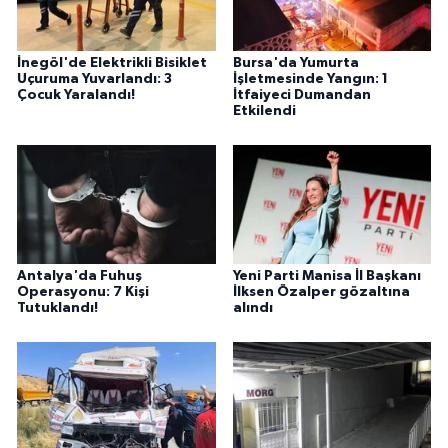
İnegöl'de Elektrikli Bisiklet
Bursa'da Yumurta
Uçuruma Yuvarlandı: 3
İşletmesinde Yangın: 1
Çocuk Yaralandı!
İtfaiyeci Dumandan
Etkilendi
Antalya'da Fuhuş
Yeni Parti Manisa İl Başkanı
Operasyonu: 7 Kişi
İlksen Özalper gözaltına
Tutuklandı!
alındı