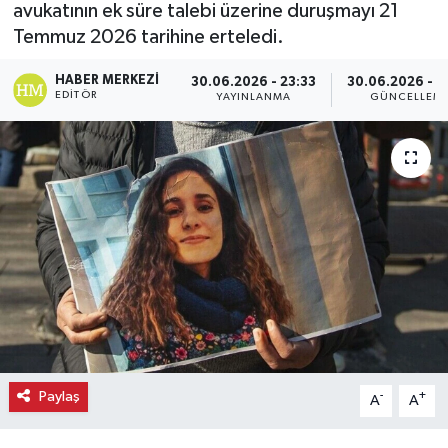
avukatının ek süre talebi üzerine duruşmayı 21
Temmuz 2026 tarihine erteledi.
Ekonomi
HABER MERKEZI
30.06.2026 - 23:33
30.06.2026 - 2
Eleman
EDITÖR
YAYINLANMA
GÜNCELLEM
Emlak
Gündem
Gurme
Haber
İlçe Haberleri
Keşfet
Paylaş
-
+
A
A
Kültür & Sanat