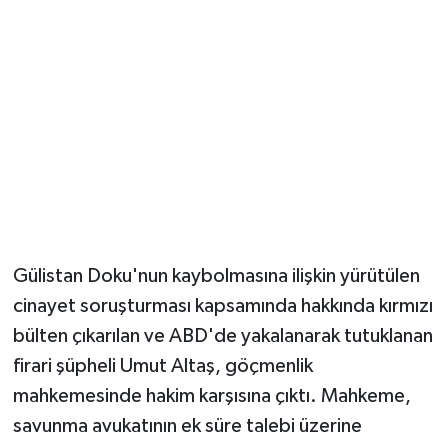
Magazin
Resmi İlanlar
Sağlık
Seri İlan
Siyaset
Gülistan Doku'nun kaybolmasına ilişkin yürütülen
Sokak Hayvanlarını Sahiplendirme
cinayet soruşturması kapsamında hakkında kırmızı
bülten çıkarılan ve ABD'de yakalanarak tutuklanan
Sonsöz Özel
firari şüpheli Umut Altaş, göçmenlik
mahkemesinde hakim karşısına çıktı. Mahkeme,
Spor
savunma avukatının ek süre talebi üzerine