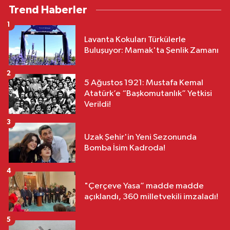
Trend Haberler
1
Lavanta Kokuları Türkülerle
Buluşuyor: Mamak'ta Şenlik Zamanı
2
5 Ağustos 1921: Mustafa Kemal
Atatürk’e “Başkomutanlık” Yetkisi
Verildi!
3
Uzak Şehir'in Yeni Sezonunda
Bomba İsim Kadroda!
4
"Çerçeve Yasa” madde madde
açıklandı, 360 milletvekili imzaladı!
5