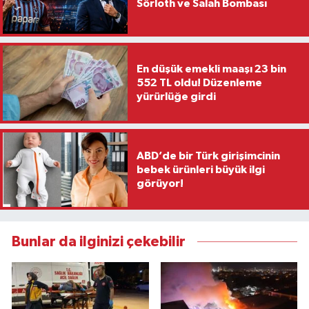
Sörloth ve Salah Bombası
En düşük emekli maaşı 23 bin
552 TL oldu! Düzenleme
yürürlüğe girdi
ABD’de bir Türk girişimcinin
bebek ürünleri büyük ilgi
görüyor!
Bunlar da ilginizi çekebilir