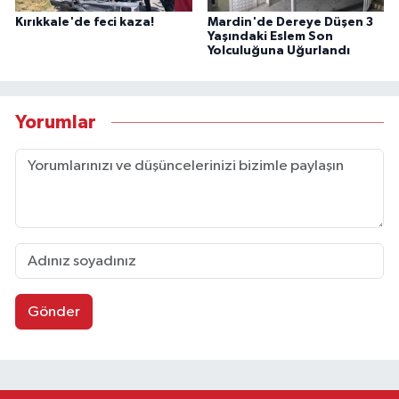
Kırıkkale'de feci kaza!
Mardin'de Dereye Düşen 3
Yaşındaki Eslem Son
Yolculuğuna Uğurlandı
Yorumlar
Gönder