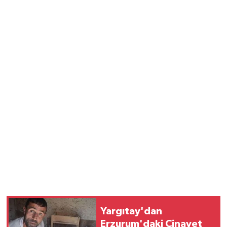
Yargıtay'dan
Erzurum'daki Cinayet