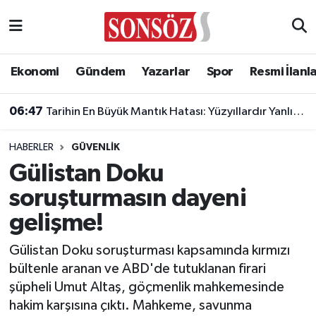
Asayiş
Ankara Nöbetçi Eczaneler
Ekonomi
Gündem
Yazarlar
Spor
Resmi İlanl
Astroloji & Burçlar
Ankara Hava Durumu
06:47
Tarihin En Büyük Mantık Hatası: Yüzyıllardır Yanlış Biliyoruz!
Bilim & Teknoloji
Ankara Namaz Vakitleri
HABERLER
GÜVENLIK
Biyografi
Ankara Trafik Yoğunluk Haritası
Gülistan Doku
soruşturmasın dayeni
Çevre
Süper Lig Puan Durumu ve Fikstür
gelişme!
Diğer
Tüm Manşetler
Gülistan Doku soruşturması kapsamında kırmızı
bültenle aranan ve ABD'de tutuklanan firari
Dünya
Son Dakika Haberleri
şüpheli Umut Altaş, göçmenlik mahkemesinde
hakim karşısına çıktı. Mahkeme, savunma
Eğitim
Haber Arşivi