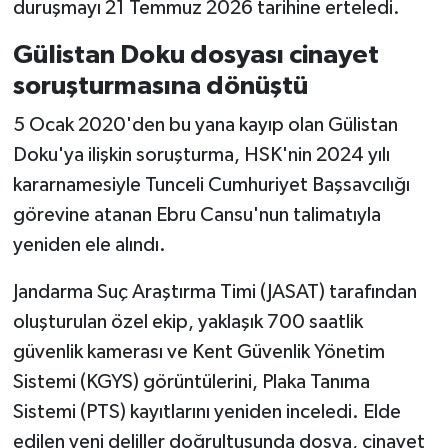
duruşmayı 21 Temmuz 2026 tarihine erteledi.
Vasıta
Gülistan Doku dosyası cinayet
Yaşam
soruşturmasına dönüştü
5 Ocak 2020'den bu yana kayıp olan Gülistan
Doku'ya ilişkin soruşturma, HSK'nin 2024 yılı
kararnamesiyle Tunceli Cumhuriyet Başsavcılığı
görevine atanan Ebru Cansu'nun talimatıyla
yeniden ele alındı.
Jandarma Suç Araştırma Timi (JASAT) tarafından
oluşturulan özel ekip, yaklaşık 700 saatlik
güvenlik kamerası ve Kent Güvenlik Yönetim
Sistemi (KGYS) görüntülerini, Plaka Tanıma
Sistemi (PTS) kayıtlarını yeniden inceledi. Elde
edilen yeni deliller doğrultusunda dosya, cinayet