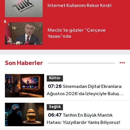
İnternet Kullanımı Rekor Kırdı!
6
Meclis’te gözler “Çerçeve
Yasası”nda
Son Haberler
Kültür
07:26
Sinemadan Dijital Ekranlara:
Ağustos 2026’da İzleyiciyle Buluşan
En İddialı Yapımlar
Sağlık
06:47
Tarihin En Büyük Mantık
Hatası: Yüzyıllardır Yanlış Biliyoruz!