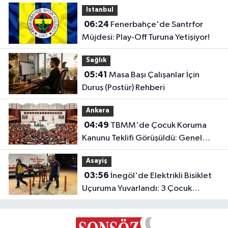
Istanbul
06:24
Fenerbahçe'de Santrfor
Müjdesi: Play-Off Turuna Yetişiyor!
Sağlık
05:41
Masa Başı Çalışanlar İçin
Duruş (Postür) Rehberi
Ankara
04:49
TBMM'de Çocuk Koruma
Kanunu Teklifi Görüşüldü: Genel
Kurul Tamamlandı!
Asayiş
03:56
İnegöl'de Elektrikli Bisiklet
Uçuruma Yuvarlandı: 3 Çocuk
Yaralandı!