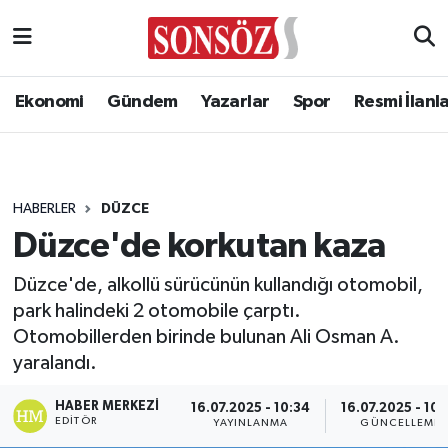
Ekonomi
Gündem
Yazarlar
Spor
Resmi İlanl
HABERLER
DÜZCE
Düzce'de korkutan kaza
Düzce'de, alkollü sürücünün kullandığı otomobil,
park halindeki 2 otomobile çarptı.
Otomobillerden birinde bulunan Ali Osman A.
yaralandı.
HABER MERKEZI
16.07.2025 - 10:34
16.07.2025 - 10:
EDITÖR
YAYINLANMA
GÜNCELLEME