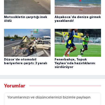
Motosikletin çarptığı inek
Akçakoca'da denize girmek
öldü
yasaklandı!
Düzce'de otomobil
Fenerbahçe, Topuk
bariyerlere çarptı: 3 yaralı
Yaylası'nda hazırlıklarını
sürdürüyor
Yorumlar