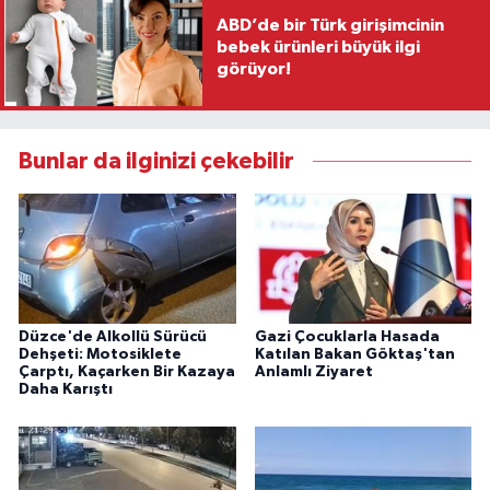
ABD’de bir Türk girişimcinin
bebek ürünleri büyük ilgi
görüyor!
Bunlar da ilginizi çekebilir
Düzce'de Alkollü Sürücü
Gazi Çocuklarla Hasada
Dehşeti: Motosiklete
Katılan Bakan Göktaş'tan
Çarptı, Kaçarken Bir Kazaya
Anlamlı Ziyaret
Daha Karıştı