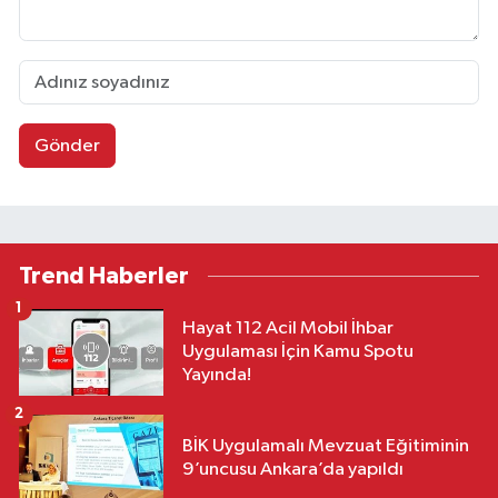
Gönder
Trend Haberler
1
Hayat 112 Acil Mobil İhbar
Uygulaması İçin Kamu Spotu
Yayında!
2
BİK Uygulamalı Mevzuat Eğitiminin
9’uncusu Ankara’da yapıldı