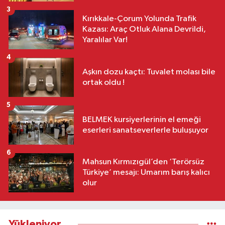
3
Kırıkkale-Çorum Yolunda Trafik
Kazası: Araç Otluk Alana Devrildi,
Yaralılar Var!
4
Aşkın dozu kaçtı: Tuvalet molası bile
ortak oldu !
5
BELMEK kursiyerlerinin el emeği
eserleri sanatseverlerle buluşuyor
6
Mahsun Kırmızıgül’den ‘Terörsüz
Türkiye’ mesajı: Umarım barış kalıcı
olur
Yükleniyor...