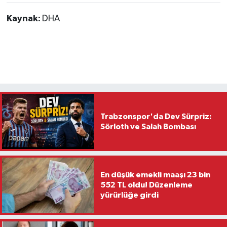
Kaynak:
DHA
Trabzonspor'da Dev Sürpriz:
Sörloth ve Salah Bombası
En düşük emekli maaşı 23 bin
552 TL oldu! Düzenleme
yürürlüğe girdi