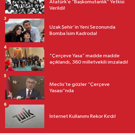
Atatürk’e “Başkomutanlık” Yetkisi
Verildi!
3
Uzak Şehir'in Yeni Sezonunda
Bomba İsim Kadroda!
4
"Çerçeve Yasa” madde madde
açıklandı, 360 milletvekili imzaladı!
5
Meclis’te gözler “Çerçeve
Yasası”nda
6
İnternet Kullanımı Rekor Kırdı!