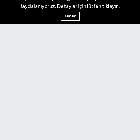
faydalanıyoruz. Detaylar için lütfen tıklayın.
Ankara Nöbetçi Eczaneler
TAMAM
Ankara Hava Durumu
Ankara Namaz Vakitleri
Ankara Trafik Yoğunluk Haritası
Puan Durumu ve Fikstür
Tüm Manşetler
Son Dakika Haberleri
Haber Arşivi
Künye
Ekonomi
Gündem
Yazarlar
Spor
Politika
Magazin
Gündem
Asayiş
Sonsöz Özel