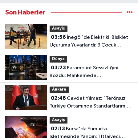
Son Haberler
Asayiş
03:56
İnegöl'de Elektrikli Bisiklet
Uçuruma Yuvarlandı: 3 Çocuk
Yaralandı!
Dünya
03:23
Paramount Sessizliğini
Bozdu: Mahkemede
Kazanacağımıza İnanıyoruz!
Ankara
02:48
Cevdet Yılmaz: "Terörsüz
Türkiye Ortamında Standartlarımızı
Yükselteceğiz"
Asayiş
02:13
Bursa'da Yumurta
İşletmesinde Yangın: 1 İtfaiyeci