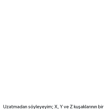
Magazin
Resmi İlanlar
Sağlık
Seri İlan
Siyaset
Sokak Hayvanlarını Sahiplendirme
Sonsöz Özel
Spor
Uzatmadan söyleyeyim; X, Y ve Z kuşaklarının bir