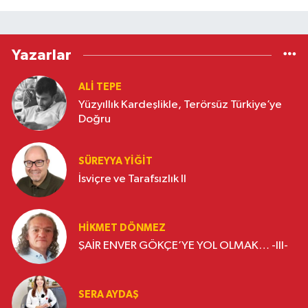
Yazarlar
ALI TEPE
Yüzyıllık Kardeşlikle, Terörsüz Türkiye’ye
Doğru
SÜREYYA YIĞIT
İsviçre ve Tarafsızlık II
HIKMET DÖNMEZ
ŞAİR ENVER GÖKÇE’YE YOL OLMAK… -III-
SERA AYDAŞ