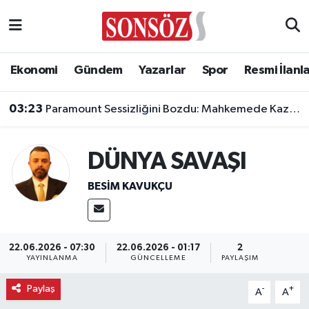
Asayiş
Ankara Nöbetçi Eczaneler
Ekonomi
Gündem
Yazarlar
Spor
Resmi İlanl
Astroloji & Burçlar
Ankara Hava Durumu
03:23
Paramount Sessizliğini Bozdu: Mahkemede Kazanacağımıza İnanıyoruz!
Bilim & Teknoloji
Ankara Namaz Vakitleri
DÜNYA SAVAŞI
Biyografi
Ankara Trafik Yoğunluk Haritası
BESIM KAVUKÇU
Çevre
Süper Lig Puan Durumu ve Fikstür
Diğer
Tüm Manşetler
22.06.2026 - 07:30
22.06.2026 - 01:17
2
YAYINLANMA
GÜNCELLEME
PAYLAŞIM
Dünya
Son Dakika Haberleri
Paylaş
-
+
A
A
Eğitim
Haber Arşivi