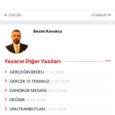
ÖNCEKI
SONRAKI
Besim Kavukçu
Yazarın Diğer Yazıları
GERÇEĞİN BEDELİ
27.07.2026
GERÇEK 15 TEMMUZ
15.07.2026
DANDİKLİK MESAİSİ
06.07.2026
DEĞİŞİK
15.06.2026
UNUTKANBUTLAN
25.05.2026