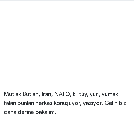
Ekonomi
Eleman
Emlak
Gündem
Gurme
Haber
Mutlak Butlan, İran, NATO, kıl tüy, yün, yumak
İlçe Haberleri
falan bunları herkes konuşuyor, yazıyor. Gelin biz
daha derine bakalım.
Keşfet
Kültür & Sanat