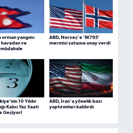
 orman yangını:
ABD, Norveç'e 'M795'
e havadan ve
mermisi satışına onay verdi
 müdahale
kiye’nin 10 Yıldır
ABD, İran'a yönelik bazı
ı Kalıcı Yaz Saati
yaptırımları kaldırdı
e Geçiyor!