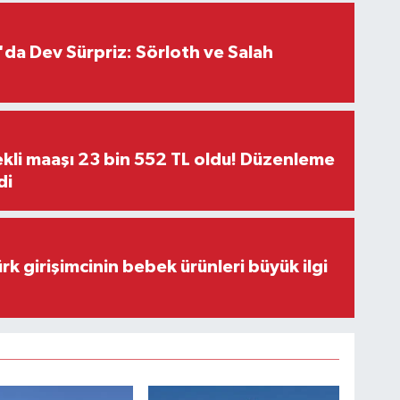
da Dev Sürpriz: Sörloth ve Salah
kli maaşı 23 bin 552 TL oldu! Düzenleme
di
rk girişimcinin bebek ürünleri büyük ilgi