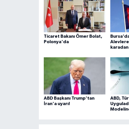
Ticaret Bakanı Ömer Bolat,
Bursa’da
Polonya'da
Alevler
karadan
ABD Başkanı Trump'tan
ABD, Tür
İran'a uyarı!
Uyguladığ
Modelin