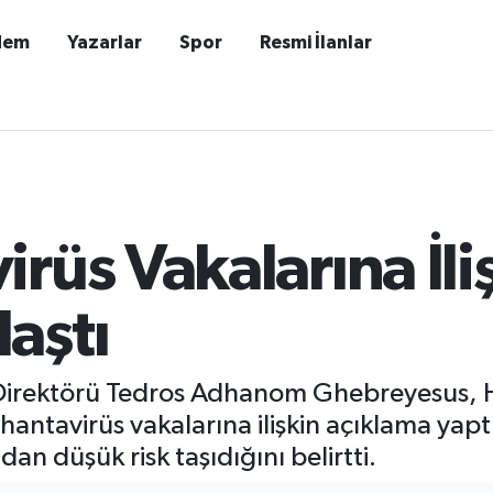
dem
Yazarlar
Spor
Resmi İlanlar
rüs Vakalarına İli
aştı
Direktörü Tedros Adhanom Ghebreyesus, H
antavirüs vakalarına ilişkin açıklama yap
n düşük risk taşıdığını belirtti.