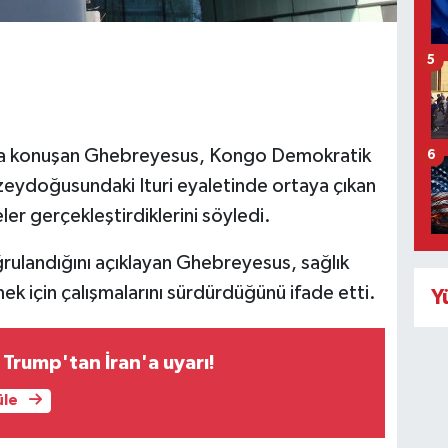
5
nda konuşan Ghebreyesus, Kongo Demokratik
6
uzeydoğusundaki Ituri eyaletinde ortaya çıkan
er gerçekleştirdiklerini söyledi.
rulandığını açıklayan Ghebreyesus, sağlık
mek için çalışmalarını sürdürdüğünü ifade etti.
Y
Trump'tan İran'a uyarı!
üle