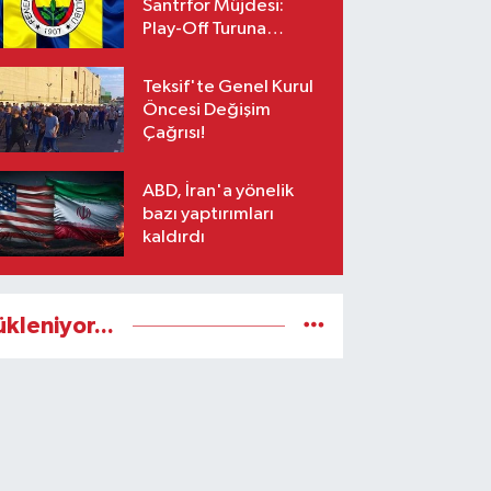
Santrfor Müjdesi:
Play-Off Turuna
Yetişiyor!
Teksif'te Genel Kurul
Öncesi Değişim
Çağrısı!
ABD, İran'a yönelik
bazı yaptırımları
kaldırdı
ükleniyor...