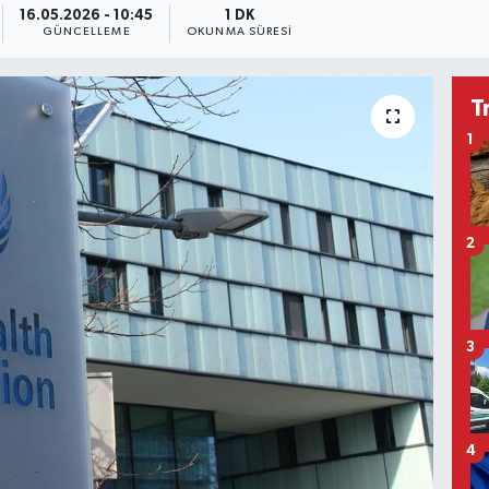
16.05.2026 - 10:45
1 DK
GÜNCELLEME
OKUNMA SÜRESI
T
1
2
3
4