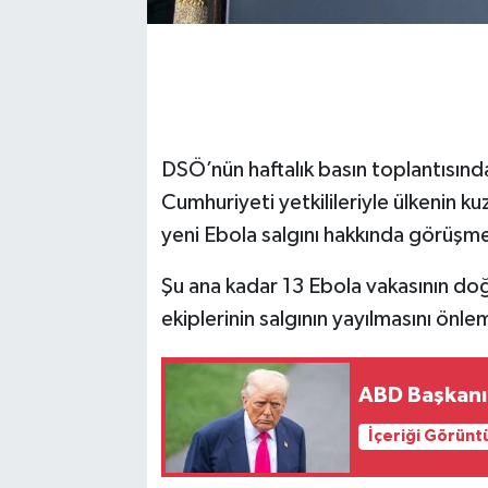
DSÖ’nün haftalık basın toplantısı
Cumhuriyeti yetkilileriyle ülkenin k
yeni Ebola salgını hakkında görüşmel
Şu ana kadar 13 Ebola vakasının doğ
ekiplerinin salgının yayılmasını önle
ABD Başkanı 
İçeriği Görünt