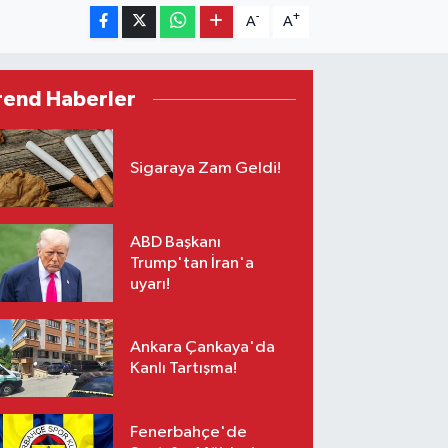
-
+
A
A
rend Haberler
Sigaraya Zam Geldi!
ABD Başkanı
Trump'tan İran'a
uyarı!
Ankara Çankaya'da
Kanlı Tartışma!
Fenerbahçe'de