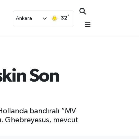
°
32
Ankara
şkin Son
ollanda bandıralı “MV
tı. Ghebreyesus, mevcut