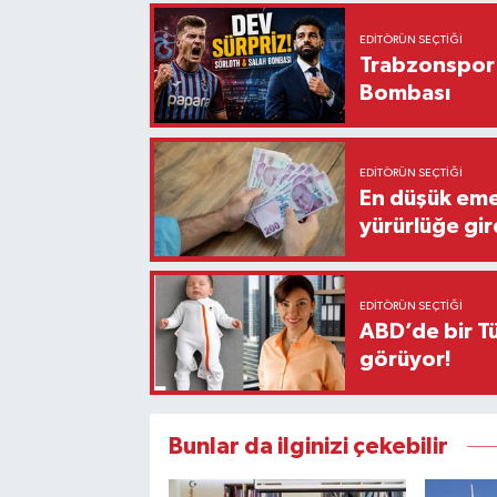
EDITÖRÜN SEÇTIĞI
Trabzonspor'
Bombası
EDITÖRÜN SEÇTIĞI
En düşük eme
yürürlüğe gir
EDITÖRÜN SEÇTIĞI
ABD’de bir Tü
görüyor!
Bunlar da ilginizi çekebilir