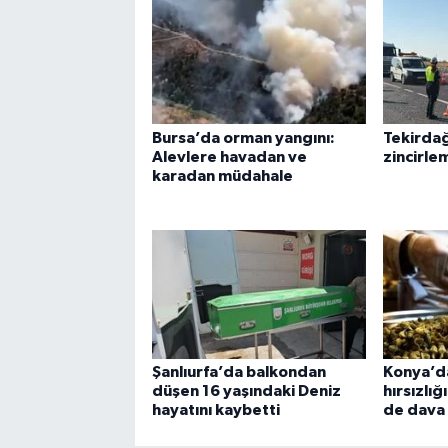
Bursa’da orman yangını:
Tekirdağ
Alevlere havadan ve
zincirle
karadan müdahale
Şanlıurfa’da balkondan
Konya’da
düşen 16 yaşındaki Deniz
hırsızlığ
hayatını kaybetti
de dava