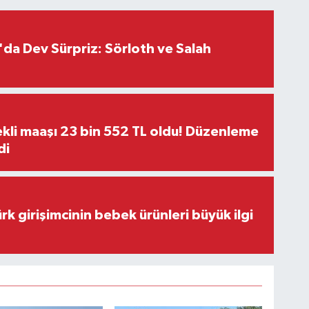
da Dev Sürpriz: Sörloth ve Salah
kli maaşı 23 bin 552 TL oldu! Düzenleme
di
rk girişimcinin bebek ürünleri büyük ilgi