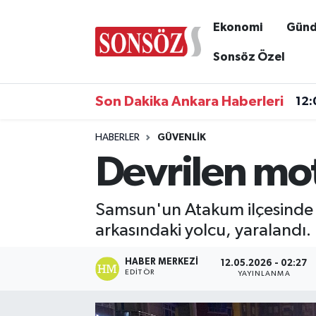
Ekonomi
Gün
Asayiş
Ankara Nöbetçi Eczaneler
Sonsöz Özel
Astroloji & Burçlar
Ankara Hava Durumu
Son Dakika Ankara Haberleri
12:
Bilim & Teknoloji
Ankara Namaz Vakitleri
HABERLER
GÜVENLIK
Devrilen mot
Biyografi
Ankara Trafik Yoğunluk Haritası
Çevre
Süper Lig Puan Durumu ve Fikstür
Samsun'un Atakum ilçesinde y
arkasındaki yolcu, yaralandı.
Diğer
Tüm Manşetler
HABER MERKEZI
12.05.2026 - 02:27
Dünya
Son Dakika Haberleri
EDITÖR
YAYINLANMA
Eğitim
Haber Arşivi