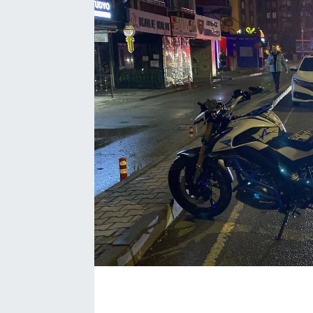
Ekonomi
Eleman
Emlak
Gündem
Gurme
Haber
İlçe Haberleri
Keşfet
Kültür & Sanat