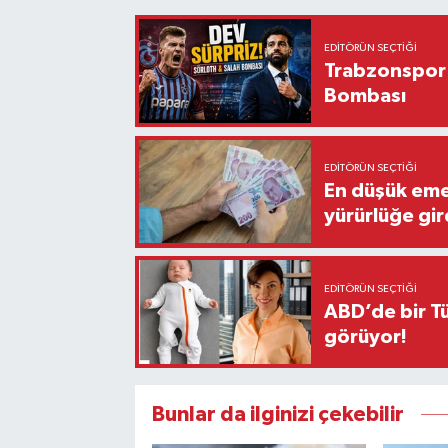
EDITÖRÜN SEÇTIĞI
Trabzonspor'
Bombası
EDITÖRÜN SEÇTIĞI
En düşük eme
yürürlüğe gir
EDITÖRÜN SEÇTIĞI
ABD’de bir Tü
görüyor!
Bunlar da ilginizi çekebilir