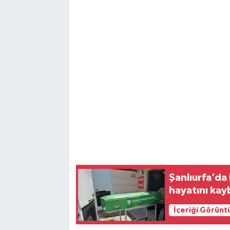
Vasıta
Yaşam
Şanlıurfa’da
hayatını kay
İçeriği Görünt