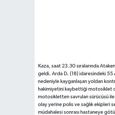
Magazin
Resmi İlanlar
Sağlık
Seri İlan
Siyaset
Kaza, saat 23.30 sıralarında Atake
geldi. Arda D. (18) idaresindeki 5
Sokak Hayvanlarını Sahiplendirme
nedeniyle kayganlaşan yoldan kontr
hakimiyetini kaybettiği motosiklet 
Sonsöz Özel
motosikletten savrulan sürücüsü ile 
Spor
olay yerine polis ve sağlık ekipleri se
müdahalesi sonrası hastaneye götür