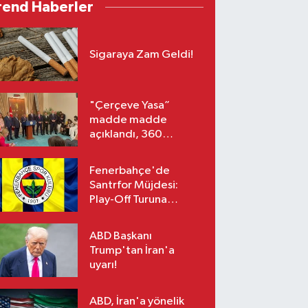
rend Haberler
Sigaraya Zam Geldi!
"Çerçeve Yasa”
madde madde
açıklandı, 360
milletvekili imzaladı!
Fenerbahçe'de
Santrfor Müjdesi:
Play-Off Turuna
Yetişiyor!
ABD Başkanı
Trump'tan İran'a
uyarı!
ABD, İran'a yönelik