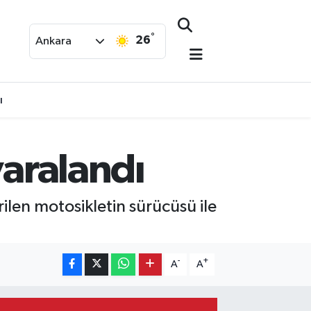
°
26
Ankara
ı
yaralandı
en motosikletin sürücüsü ile
-
+
A
A