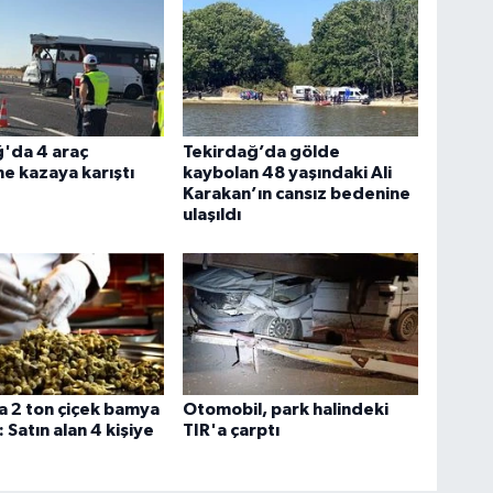
'da 4 araç
Tekirdağ’da gölde
me kazaya karıştı
kaybolan 48 yaşındaki Ali
Karakan’ın cansız bedenine
ulaşıldı
 2 ton çiçek bamya
Otomobil, park halindeki
ı: Satın alan 4 kişiye
TIR'a çarptı