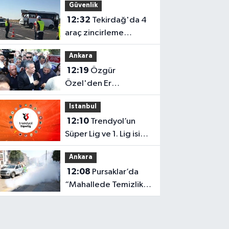
Güvenlik
müdahale
12:32
Tekirdağ'da 4
araç zincirleme
kazaya karıştı
Ankara
12:19
Özgür
Özel'den Er
Gazilerine
Istanbul
Güvenpark'ta Destek
12:10
Trendyol’un
Ziyareti
Süper Lig ve 1. Lig isim
sponsorluğu 2 yıl daha
Ankara
uzatıldı
12:08
Pursaklar’da
“Mahallede Temizlik
Var” seferberliği
başladı