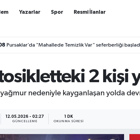
dem
Yazarlar
Spor
Resmi İlanlar
08
Pursaklar’da “Mahallede Temizlik Var” seferberliği başlad
osikletteki 2 kişi 
ağmur nedeniyle kayganlaşan yolda devril
12.05.2026 - 02:27
1 DK
GÜNCELLEME
OKUNMA SÜRESI