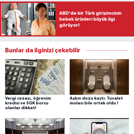
ABD’de bir Türk girişimcinin
bebek ürünleri büyük ilgi
görüyor!
Bunlar da ilginizi çekebilir
Vergi cezası, öğrenim
Aşkın dozu kaçtı: Tuvalet
kredisi ve SGK borcu
molası bile ortak oldu !
olanlar dikkat!