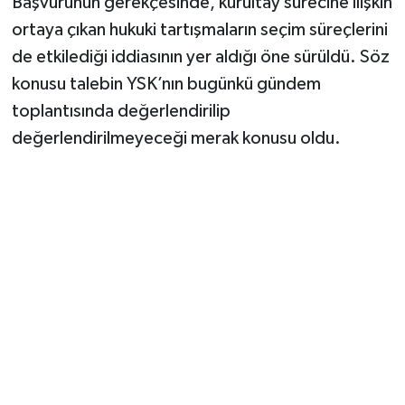
Başvurunun gerekçesinde, kurultay sürecine ilişkin
Vasıta
ortaya çıkan hukuki tartışmaların seçim süreçlerini
Yaşam
de etkilediği iddiasının yer aldığı öne sürüldü. Söz
konusu talebin YSK’nın bugünkü gündem
toplantısında değerlendirilip
değerlendirilmeyeceği merak konusu oldu.