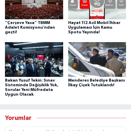
“Çerçeve Yasa” TBMM
Hayat 112 Acil Mobil İhbar
Adalet Komisyonu’ndan
Uygulaması İçin Kamu
geçti!
Spotu Yayında!
Bakan Yusuf Tekin: Sınav
Menderes Belediye Başkanı
Sisteminde Değişiklik Yok,
İlkay Çiçek Tutuklandı!
Sorular Yeni Müfredata
Uygun Olacak
Yorumlar