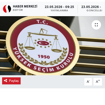
HABER MERKEZI
23.05.2026 - 09:25
23.05.2026 - 0
Ekonomi
EDITÖR
YAYINLANMA
GÜNCELLEM
Eleman
Emlak
Gündem
Gurme
Haber
İlçe Haberleri
Paylaş
-
+
A
A
Keşfet
Kültür & Sanat