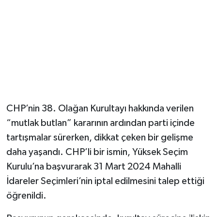
Magazin
Resmi İlanlar
Sağlık
Seri İlan
CHP’nin 38. Olağan Kurultayı hakkında verilen
Siyaset
“mutlak butlan” kararının ardından parti içinde
tartışmalar sürerken, dikkat çeken bir gelişme
Sokak Hayvanlarını Sahiplendirme
daha yaşandı. CHP’li bir ismin, Yüksek Seçim
Kurulu’na başvurarak 31 Mart 2024 Mahalli
Sonsöz Özel
İdareler Seçimleri’nin iptal edilmesini talep ettiği
öğrenildi.
Spor