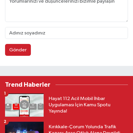
Gönder
Trend Haberler
1
Hayat 112 Acil Mobil İhbar
Uygulaması İçin Kamu Spotu
Yayında!
2
Kırıkkale-Çorum Yolunda Trafik