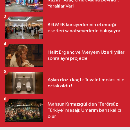
Kazası: Araç Otluk Alana Devrildi,
Yaralılar Var!
3
BELMEK kursiyerlerinin el emeği
eserleri sanatseverlerle buluşuyor
4
Halit Ergenç ve Meryem Uzerli yıllar
sonra aynı projede
5
Aşkın dozu kaçtı: Tuvalet molası bile
ortak oldu !
6
Mahsun Kırmızıgül’den ‘Terörsüz
Türkiye’ mesajı: Umarım barış kalıcı
olur