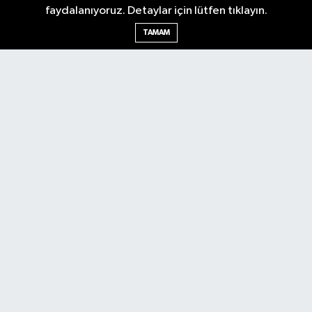
faydalanıyoruz. Detaylar için lütfen tıklayın.
Ankara Nöbetçi Eczaneler
TAMAM
Ankara Hava Durumu
Ankara Namaz Vakitleri
Ankara Trafik Yoğunluk Haritası
Puan Durumu ve Fikstür
Tüm Manşetler
Son Dakika Haberleri
Haber Arşivi
Künye
Ekonomi
Gündem
Yazarlar
Spor
Politika
Magazin
Gündem
Asayiş
Sonsöz Özel
RSS
Copyright © 2025. Her hakkı saklıdır.