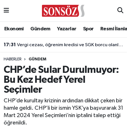
Asayiş
Ankara Nöbetçi Eczaneler
Ekonomi
Gündem
Yazarlar
Spor
Resmi İlanl
Astroloji & Burçlar
Ankara Hava Durumu
17:31
Vergi cezası, öğrenim kredisi ve SGK borcu olanlar dikkat!
Bilim & Teknoloji
Ankara Namaz Vakitleri
HABERLER
GÜNDEM
Biyografi
Ankara Trafik Yoğunluk Haritası
CHP’de Sular Durulmuyor:
Bu Kez Hedef Yerel
Çevre
Süper Lig Puan Durumu ve Fikstür
Seçimler
Diğer
Tüm Manşetler
CHP’de kurultay krizinin ardından dikkat çeken bir
hamle geldi. CHP’li bir ismin YSK’ya başvurarak 31
Dünya
Son Dakika Haberleri
Mart 2024 Yerel Seçimleri’nin iptalini talep ettiği
öğrenildi.
Eğitim
Haber Arşivi