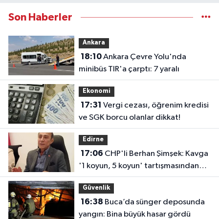
Son Haberler
Ankara
18:10
Ankara Çevre Yolu'nda
minibüs TIR'a çarptı: 7 yaralı
Ekonomi
17:31
Vergi cezası, öğrenim kredisi
ve SGK borcu olanlar dikkat!
Edirne
17:06
CHP'li Berhan Şimşek: Kavga
'1 koyun, 5 koyun' tartışmasından
çıktı
Güvenlik
16:38
Buca’da sünger deposunda
yangın: Bina büyük hasar gördü