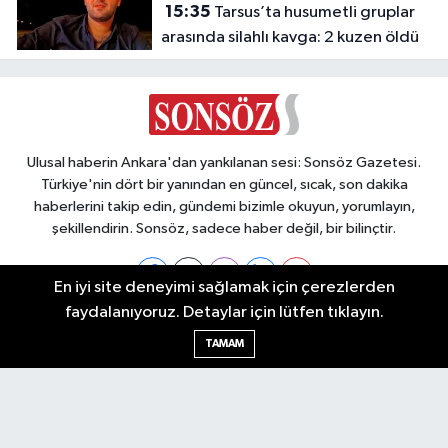
15:35
Tarsus’ta husumetli gruplar
arasında silahlı kavga: 2 kuzen öldü
Ulusal haberin Ankara'dan yankılanan sesi: Sonsöz Gazetesi.
Türkiye'nin dört bir yanından en güncel, sıcak, son dakika
haberlerini takip edin, gündemi bizimle okuyun, yorumlayın,
şekillendirin. Sonsöz, sadece haber değil, bir bilinçtir.
En iyi site deneyimi sağlamak için çerezlerden
faydalanıyoruz. Detaylar için lütfen tıklayın.
Ankara Nöbetçi Eczaneler
TAMAM
Ankara Hava Durumu
Ankara Namaz Vakitleri
Ankara Trafik Yoğunluk Haritası
Puan Durumu ve Fikstür
Tüm Manşetler