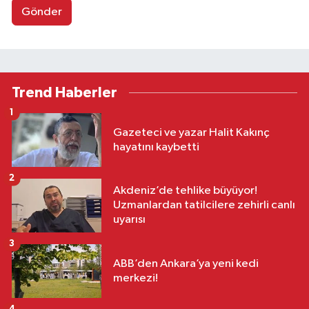
Gönder
Trend Haberler
1
Gazeteci ve yazar Halit Kakınç
hayatını kaybetti
2
Akdeniz’de tehlike büyüyor!
Uzmanlardan tatilcilere zehirli canlı
uyarısı
3
ABB’den Ankara’ya yeni kedi
merkezi!