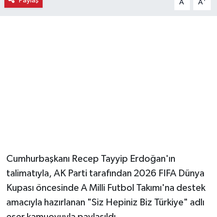
Paylaş
A
A
Magazin
Resmi İlanlar
Sağlık
Seri İlan
Siyaset
Sokak Hayvanlarını Sahiplendirme
Cumhurbaşkanı Recep Tayyip Erdoğan'ın
Sonsöz Özel
talimatıyla, AK Parti tarafından 2026 FIFA Dünya
Kupası öncesinde A Milli Futbol Takımı'na destek
Spor
amacıyla hazırlanan "Siz Hepiniz Biz Türkiye" adlı
eser kamuoyuyla paylaşıldı.