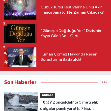
4
Çubuk Turşu Festivali'ne Ünlü Akını:
Hangi Sanatçı Ne Zaman Çıkacak?
5
“Güneşin Doğduğu Yer” Dizisinin
Yayın Günü Belli Oldu!
6
Turhan Çömez Hakkında Resen
Soruşturma Başlatıldı!
Son Haberler
Ankara
16:37
Zonguldak’ta 5 metrelik
dalgalar panik yarattı: 7 kişi