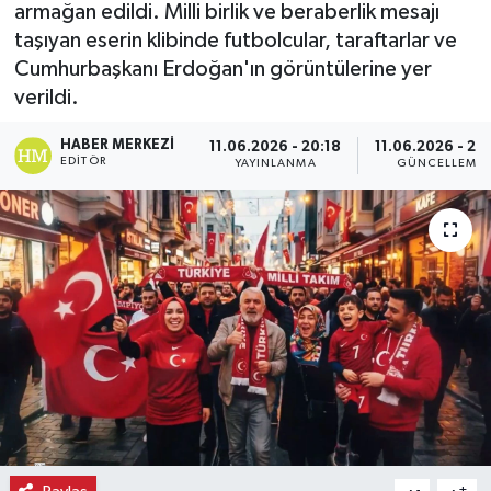
armağan edildi. Milli birlik ve beraberlik mesajı
taşıyan eserin klibinde futbolcular, taraftarlar ve
Ekonomi
Cumhurbaşkanı Erdoğan'ın görüntülerine yer
Eleman
verildi.
HABER MERKEZI
11.06.2026 - 20:18
11.06.2026 - 20
Emlak
EDITÖR
YAYINLANMA
GÜNCELLEME
Gündem
Gurme
Haber
İlçe Haberleri
Keşfet
Kültür & Sanat
-
+