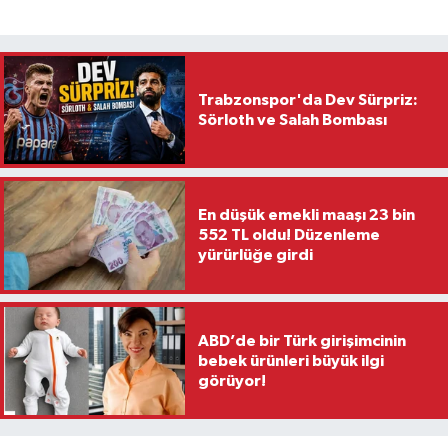
Trabzonspor'da Dev Sürpriz:
Sörloth ve Salah Bombası
En düşük emekli maaşı 23 bin
552 TL oldu! Düzenleme
yürürlüğe girdi
ABD’de bir Türk girişimcinin
bebek ürünleri büyük ilgi
görüyor!