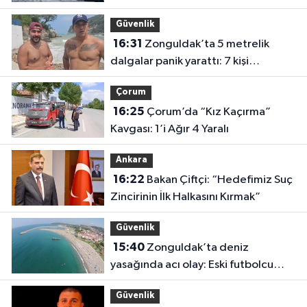
kurtarıldı
Güvenlik
16:31
Zonguldak’ta 5 metrelik
dalgalar panik yarattı: 7 kişi
kurtarıldı
Çorum
16:25
Çorum’da “Kız Kaçırma”
Kavgası: 1’i Ağır 4 Yaralı
Ankara
16:22
Bakan Çiftçi: “Hedefimiz Suç
Zincirinin İlk Halkasını Kırmak”
Güvenlik
15:40
Zonguldak’ta deniz
yasağında acı olay: Eski futbolcu
Hakan Ergin hayatını kaybetti
Güvenlik