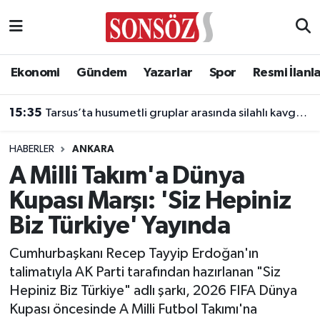
Asayiş
Ankara Nöbetçi Eczaneler
Ekonomi
Gündem
Yazarlar
Spor
Resmi İlanl
Astroloji & Burçlar
Ankara Hava Durumu
15:35
Tarsus’ta husumetli gruplar arasında silahlı kavga: 2 kuzen öldü
Bilim & Teknoloji
Ankara Namaz Vakitleri
HABERLER
ANKARA
Biyografi
Ankara Trafik Yoğunluk Haritası
A Milli Takım'a Dünya
Kupası Marşı: 'Siz Hepiniz
Çevre
Süper Lig Puan Durumu ve Fikstür
Biz Türkiye' Yayında
Diğer
Tüm Manşetler
Cumhurbaşkanı Recep Tayyip Erdoğan'ın
talimatıyla AK Parti tarafından hazırlanan "Siz
Dünya
Son Dakika Haberleri
Hepiniz Biz Türkiye" adlı şarkı, 2026 FIFA Dünya
Kupası öncesinde A Milli Futbol Takımı'na
Eğitim
Haber Arşivi