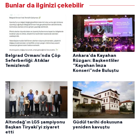
Bunlar da ilginizi çekebilir
Belgrad Ormanı’nda Çöp
Ankara’da Kayahan
Seferberliği: Atıklar
Rüzgarı: Başkentliler
Temizlendi
“Kayahan İmza
Konseri”nde Buluştu
Altındağ’ın LGS şampiyonu
Güdül tarihi dokusuna
Başkan Tiryaki’yi ziyaret
yeniden kavuştu
etti