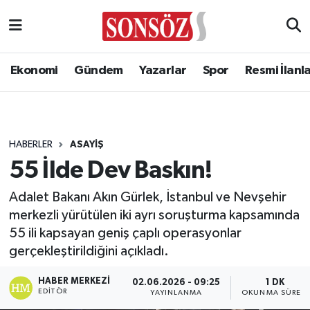
Ekonomi
Gündem
Yazarlar
Spor
Resmi İlanl
HABERLER
ASAYIŞ
55 İlde Dev Baskın!
Adalet Bakanı Akın Gürlek, İstanbul ve Nevşehir
merkezli yürütülen iki ayrı soruşturma kapsamında
55 ili kapsayan geniş çaplı operasyonlar
gerçekleştirildiğini açıkladı.
HABER MERKEZI
02.06.2026 - 09:25
1 DK
EDITÖR
YAYINLANMA
OKUNMA SÜRESI