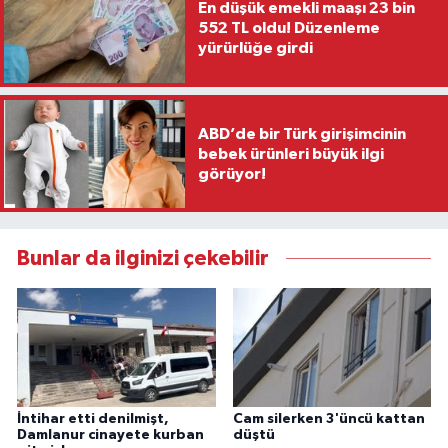
En düşük emekli maaşı 23 bin
552 TL oldu! Düzenleme
yürürlüğe girdi
ABD’de bir Türk girişimcinin
bebek ürünleri büyük ilgi
görüyor!
Bunlar da ilginizi çekebilir
İntihar etti denilmişt,
Cam silerken 3'üncü kattan
Damlanur cinayete kurban
düştü