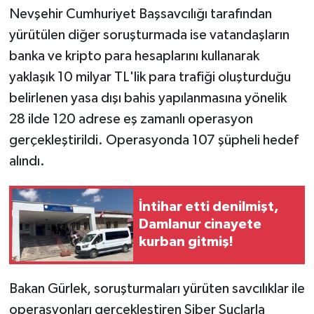
Nevşehir Cumhuriyet Başsavcılığı tarafından
yürütülen diğer soruşturmada ise vatandaşların
banka ve kripto para hesaplarını kullanarak
yaklaşık 10 milyar TL'lik para trafiği oluşturduğu
belirlenen yasa dışı bahis yapılanmasına yönelik
28 ilde 120 adrese eş zamanlı operasyon
gerçekleştirildi. Operasyonda 107 şüpheli hedef
alındı.
İntihar etti denilmişt,
Damlanur cinayete
kurban gitmiş!
Bakan Gürlek, soruşturmaları yürüten savcılıklar ile
operasyonları gerçekleştiren Siber Suçlarla