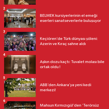
2
BELMEK kursiyerlerinin el emeği
eserleri sanatseverlerle buluşuyor
3
Keçiören’de Türk dünyası şöleni:
Azerin ve Kıraç sahne aldı
4
Aşkın dozu kaçtı: Tuvalet molası bile
ortak oldu !
5
ABB’den Ankara’ya yeni kedi
merkezi!
6
Mahsun Kırmızıgül’den ‘Terörsüz