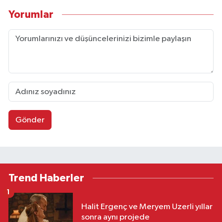
Yorumlar
Gönder
Trend Haberler
1
Halit Ergenç ve Meryem Uzerli yıllar
sonra aynı projede