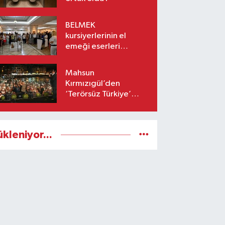
BELMEK
kursiyerlerinin el
emeği eserleri
sanatseverlerle
buluşuyor
Mahsun
Kırmızıgül’den
‘Terörsüz Türkiye’
mesajı: Umarım barış
kalıcı olur
ükleniyor...