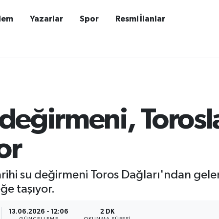
dem
Yazarlar
Spor
Resmi İlanlar
u değirmeni, Toros
or
arihi su değirmeni Toros Dağları'ndan gele
e taşıyor.
13.06.2026 - 12:06
2 DK