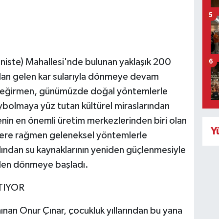
5
niste) Mahallesi'nde bulunan yaklaşık 200
6
ndan gelen kar sularıyla dönmeye devam
 değirmen, günümüzde doğal yöntemlerle
ybolmaya yüz tutan kültürel miraslarından
enin en önemli üretim merkezlerinden biri olan
Y
elere rağmen geleneksel yöntemlerle
rdından su kaynaklarının yeniden güçlenmesiyle
niden dönmeye başladı.
TIYOR
nan Onur Çınar, çocukluk yıllarından bu yana