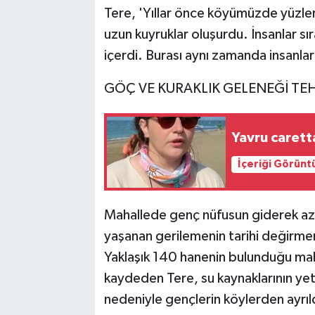
Tere, 'Yıllar önce köyümüzde yüzler
uzun kuyruklar oluşurdu. İnsanlar sı
içerdi. Burası aynı zamanda insanla
GÖÇ VE KURAKLIK GELENEĞİ TE
Yavru carett
İçeriği Görünt
Mahallede genç nüfusun giderek azal
yaşanan gerilemenin tarihi değirmenl
Yaklaşık 140 hanenin bulunduğu ma
kaydeden Tere, su kaynaklarının yete
nedeniyle gençlerin köylerden ayrıld