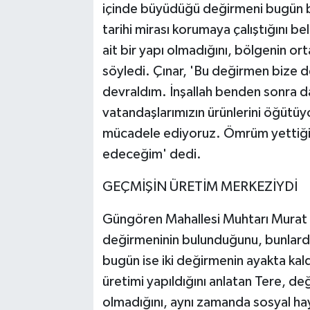
içinde büyüdüğü değirmeni bugün büy
tarihi mirası korumaya çalıştığını be
ait bir yapı olmadığını, bölgenin ort
söyledi. Çınar, 'Bu değirmen bize 
devraldım. İnşallah benden sonra
vatandaşlarımızın ürünlerini öğütü
mücadele ediyoruz. Ömrüm yettiğ
edeceğim' dedi.
GEÇMİŞİN ÜRETİM MERKEZİYDİ
Güngören Mahallesi Muhtarı Murat T
değirmeninin bulunduğunu, bunlarda
bugün ise iki değirmenin ayakta kal
üretimi yapıldığını anlatan Tere, de
olmadığını, aynı zamanda sosyal ha