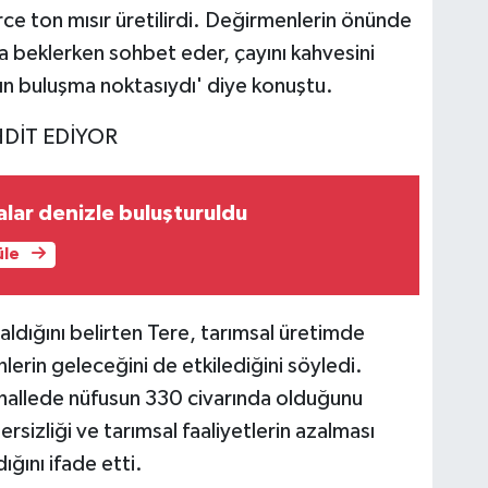
ce ton mısır üretilirdi. Değirmenlerin önünde
ra beklerken sohbet eder, çayını kahvesini
rın buluşma noktasıydı' diye konuştu.
HDİT EDİYOR
alar denizle buluşturuldu
üle
dığını belirten Tere, tarımsal üretimde
erin geleceğini de etkilediğini söyledi.
hallede nüfusun 330 civarında olduğunu
rsizliği ve tarımsal faaliyetlerin azalması
ığını ifade etti.