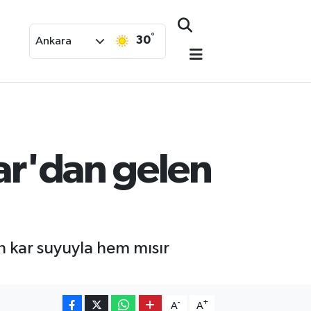
°
30
Ankara
lar'dan gelen
n kar suyuyla hem mısır
-
+
A
A