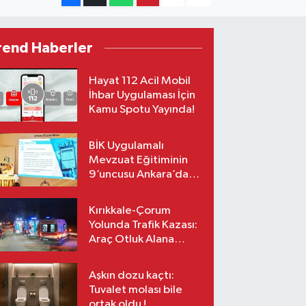
rend Haberler
Hayat 112 Acil Mobil
İhbar Uygulaması İçin
Kamu Spotu Yayında!
BİK Uygulamalı
Mevzuat Eğitiminin
9’uncusu Ankara’da
yapıldı
Kırıkkale-Çorum
Yolunda Trafik Kazası:
Araç Otluk Alana
Devrildi, Yaralılar Var!
Aşkın dozu kaçtı:
Tuvalet molası bile
ortak oldu !