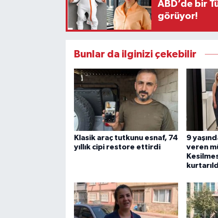
ABD’de bir Tü
görüyor!
Bunlar da ilginizi çekebilir
Klasik araç tutkunu esnaf, 74
9 yaşınd
yıllık cipi restore ettirdi
veren m
Kesilmes
kurtarıld