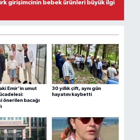
rk girişimcinin bebek ürünleri büyük ilgi
aki Emir’in umut
30 yıllık çift, aynı gün
ücadelesi:
hayatını kaybetti
i önerilen bacağı
ı