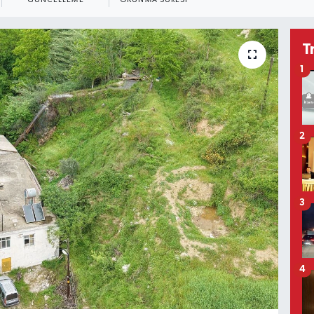
GÜNCELLEME
OKUNMA SÜRESI
T
1
2
3
4