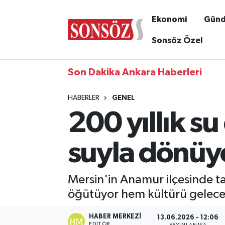
Ekonomi
Gün
Sonsöz Özel
Son Dakika Ankara Haberleri
HABERLER
GENEL
200 yıllık s
suyla dönüy
Mersin'in Anamur ilçesinde t
öğütüyor hem kültürü geleceğ
HABER MERKEZI
13.06.2026 - 12:06
EDITÖR