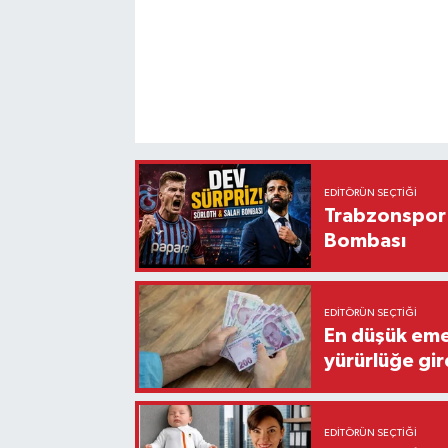
EDITÖRÜN SEÇTIĞI
Trabzonspor'
Bombası
EDITÖRÜN SEÇTIĞI
En düşük eme
yürürlüğe gir
EDITÖRÜN SEÇTIĞI