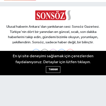
Ulusal haberin Ankara'dan yankılanan sesi: Sonsöz Gazetesi.
Türkiye'nin dört bir yanından en güncel, sıcak, son dakika
haberlerini takip edin, gündemi bizimle okuyun, yorumlayın,
şekillendirin. Sonsöz, sadece haber değil, bir bilinçtir.
En iyi site deneyimi sağlamak için çerezlerden
faydalanıyoruz. Detaylar için lütfen tıklayın.
Ankara Nöbetçi Eczaneler
TAMAM
Ankara Hava Durumu
Ankara Namaz Vakitleri
Ankara Trafik Yoğunluk Haritası
Puan Durumu ve Fikstür
Tüm Manşetler
Son Dakika Haberleri
Haber Arşivi