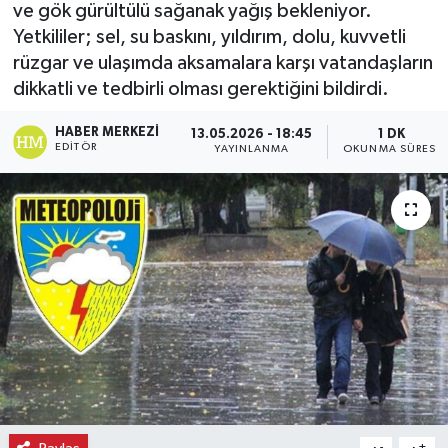
ve gök gürültülü sağanak yağış bekleniyor.
Yetkililer; sel, su baskını, yıldırım, dolu, kuvvetli
Ekonomi
rüzgar ve ulaşımda aksamalara karşı vatandaşların
Eleman
dikkatli ve tedbirli olması gerektiğini bildirdi.
HABER MERKEZI
13.05.2026 - 18:45
1 DK
Emlak
EDITÖR
YAYINLANMA
OKUNMA SÜRESI
Gündem
Gurme
Haber
İlçe Haberleri
Keşfet
Kültür & Sanat
-
+