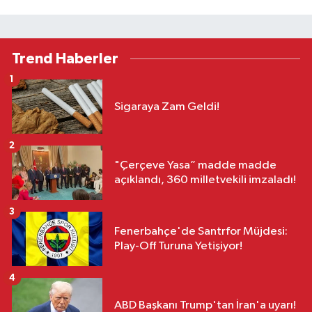
Trend Haberler
1
Sigaraya Zam Geldi!
2
"Çerçeve Yasa” madde madde
açıklandı, 360 milletvekili imzaladı!
3
Fenerbahçe'de Santrfor Müjdesi:
Play-Off Turuna Yetişiyor!
4
ABD Başkanı Trump'tan İran'a uyarı!