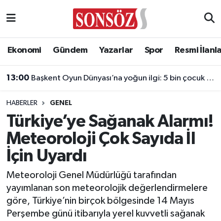
Asayiş
Ankara Nöbetçi Eczaneler
Ekonomi
Gündem
Yazarlar
Spor
Resmi İlanl
Astroloji & Burçlar
Ankara Hava Durumu
13:00
Başkent Oyun Dünyası’na yoğun ilgi: 5 bin çocuk ücretsiz yararlandı
Bilim & Teknoloji
Ankara Namaz Vakitleri
HABERLER
GENEL
Biyografi
Ankara Trafik Yoğunluk Haritası
Türkiye’ye Sağanak Alarmı!
Meteoroloji Çok Sayıda İl
Çevre
Süper Lig Puan Durumu ve Fikstür
İçin Uyardı
Diğer
Tüm Manşetler
Meteoroloji Genel Müdürlüğü tarafından
yayımlanan son meteorolojik değerlendirmelere
Dünya
Son Dakika Haberleri
göre, Türkiye’nin birçok bölgesinde 14 Mayıs
Perşembe günü itibarıyla yerel kuvvetli sağanak
Eğitim
Haber Arşivi