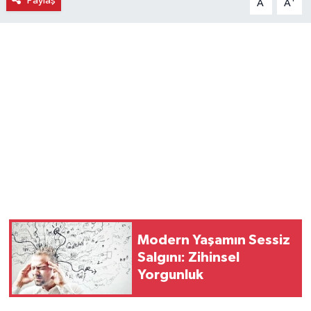
Paylaş
A
A
Magazin
Resmi İlanlar
Sağlık
Seri İlan
Siyaset
Sokak Hayvanlarını Sahiplendirme
Modern Yaşamın Sessiz
Sonsöz Özel
Salgını: Zihinsel
Yorgunluk
Spor