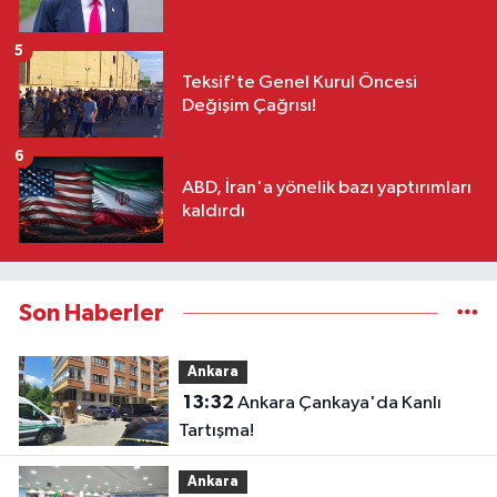
5
Teksif'te Genel Kurul Öncesi
Değişim Çağrısı!
6
ABD, İran'a yönelik bazı yaptırımları
kaldırdı
Son Haberler
Ankara
13:32
Ankara Çankaya'da Kanlı
Tartışma!
Ankara