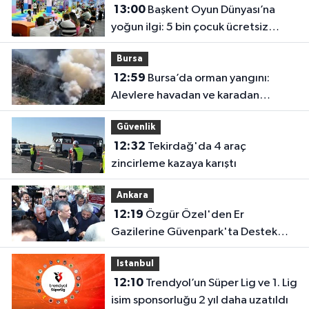
13:00
Başkent Oyun Dünyası’na
yoğun ilgi: 5 bin çocuk ücretsiz
yararlandı
Bursa
12:59
Bursa’da orman yangını:
Alevlere havadan ve karadan
müdahale
Güvenlik
12:32
Tekirdağ'da 4 araç
zincirleme kazaya karıştı
Ankara
12:19
Özgür Özel'den Er
Gazilerine Güvenpark'ta Destek
Ziyareti
Istanbul
12:10
Trendyol’un Süper Lig ve 1. Lig
isim sponsorluğu 2 yıl daha uzatıldı