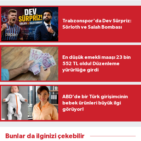
Trabzonspor'da Dev Sürpriz:
Sörloth ve Salah Bombası
En düşük emekli maaşı 23 bin
552 TL oldu! Düzenleme
yürürlüğe girdi
ABD’de bir Türk girişimcinin
bebek ürünleri büyük ilgi
görüyor!
Bunlar da ilginizi çekebilir