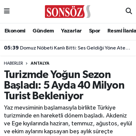
Asayiş
Ankara Nöbetçi Eczaneler
Ekonomi
Gündem
Yazarlar
Spor
Resmi İlanl
Astroloji & Burçlar
Ankara Hava Durumu
05:39
Domuz Nöbeti Kanlı Bitti: Ses Geldiği Yöne Ateş Açan Oğul Babasını Öldürdü!
Bilim & Teknoloji
Ankara Namaz Vakitleri
04:43
Türk Futbolunda Dev İmza: Milyonluk Sponsorluk Anlaşması Uzatıldı!
HABERLER
ANTALYA
Biyografi
Ankara Trafik Yoğunluk Haritası
Turizmde Yoğun Sezon
Başladı: 5 Ayda 40 Milyon
Çevre
Süper Lig Puan Durumu ve Fikstür
Turist Bekleniyor
Diğer
Tüm Manşetler
Yaz mevsiminin başlamasıyla birlikte Türkiye
turizminde en hareketli dönem başladı. Akdeniz
Dünya
Son Dakika Haberleri
ve Ege kıyılarında haziran, temmuz, ağustos, eylül
ve ekim aylarını kapsayan beş aylık süreçte
Eğitim
Haber Arşivi