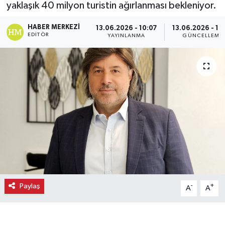
yaklaşık 40 milyon turistin ağırlanması bekleniyor.
Ekonomi
HABER MERKEZI
13.06.2026 - 10:07
13.06.2026 - 10
EDITÖR
YAYINLANMA
GÜNCELLEME
Eleman
Emlak
Gündem
Gurme
Haber
İlçe Haberleri
Paylaş
-
+
A
A
Keşfet
Kültür & Sanat