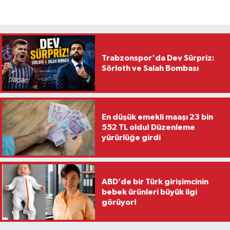
Trabzonspor'da Dev Sürpriz:
Sörloth ve Salah Bombası
En düşük emekli maaşı 23 bin
552 TL oldu! Düzenleme
yürürlüğe girdi
ABD’de bir Türk girişimcinin
bebek ürünleri büyük ilgi
görüyor!