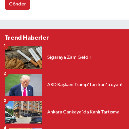
Gönder
Trend Haberler
1
Sigaraya Zam Geldi!
2
ABD Başkanı Trump'tan İran'a uyarı!
3
Ankara Çankaya'da Kanlı Tartışma!
4