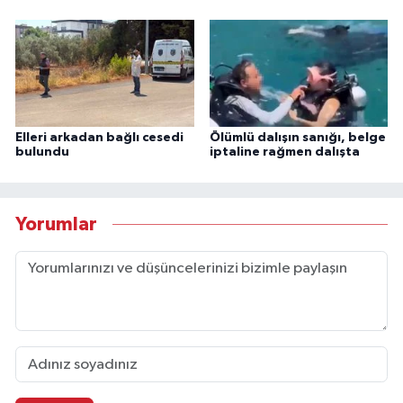
Elleri arkadan bağlı cesedi
Ölümlü dalışın sanığı, belge
bulundu
iptaline rağmen dalışta
Yorumlar