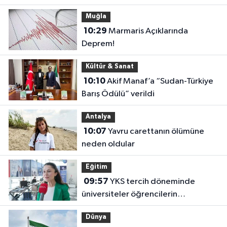
Muğla
10:29
Marmaris Açıklarında
Deprem!
Kültür & Sanat
10:10
Akif Manaf’a “Sudan-Türkiye
Barış Ödülü” verildi
Antalya
10:07
Yavru carettanın ölümüne
neden oldular
Eğitim
09:57
YKS tercih döneminde
üniversiteler öğrencilerin
geleceğini şekillendiriyor
Dünya