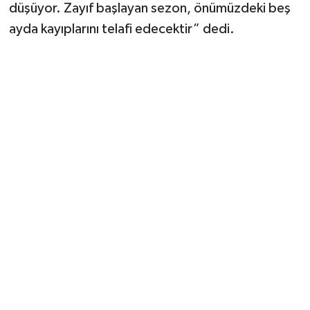
Vasıta
düşüyor. Zayıf başlayan sezon, önümüzdeki beş
ayda kayıplarını telafi edecektir” dedi.
Yaşam