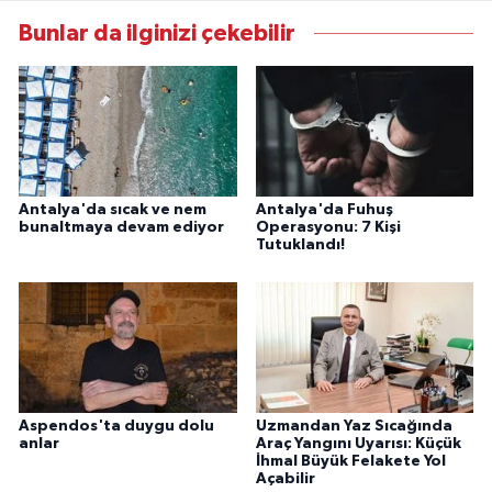
Bunlar da ilginizi çekebilir
Antalya'da sıcak ve nem
Antalya'da Fuhuş
bunaltmaya devam ediyor
Operasyonu: 7 Kişi
Tutuklandı!
Aspendos'ta duygu dolu
Uzmandan Yaz Sıcağında
anlar
Araç Yangını Uyarısı: Küçük
İhmal Büyük Felakete Yol
Açabilir