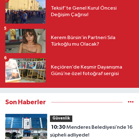
Teksif'te Genel Kurul Öncesi
Değişim Çağrısı!
5
Kerem Bürsin’in Partneri Sıla
Türkoğlu mu Olacak?
6
Keçiören’de Keşmir Dayanışma
Günü’ne özel fotoğraf sergisi
Son Haberler
Güvenlik
10:30
Menderes Belediyesi’nde 16
şüpheli adliyede!