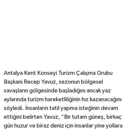
Magazin
Resmi İlanlar
Sağlık
Seri İlan
Antalya Kent Konseyi Turizm Çalışma Grubu
Siyaset
Başkanı Recep Yavuz, sezonun bölgesel
Sokak Hayvanlarını Sahiplendirme
savaşların gölgesinde başladığını ancak yaz
aylarında turizm hareketliliğinin hız kazanacağını
Sonsöz Özel
söyledi. İnsanların tatil yapma isteğinin devam
ettiğini belirten Yavuz, “Bir tutam güneş, birkaç
Spor
gün huzur ve biraz deniz için insanlar yine yollara