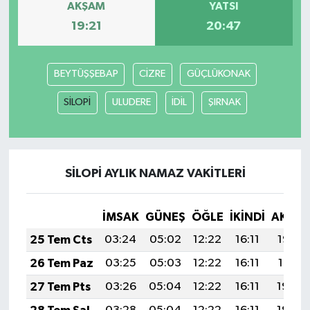
AKŞAM
YATSI
19:21
20:47
Magazin
Resmi İlanlar
BEYTÜŞŞEBAP
CİZRE
GÜÇLÜKONAK
Sağlık
SİLOPİ
ULUDERE
İDİL
ŞIRNAK
Seri İlan
Siyaset
SİLOPİ AYLIK NAMAZ VAKITLERI
Sokak Hayvanlarını Sahiplendirme
İMSAK
GÜNEŞ
ÖĞLE
İKINDI
AKŞA
25 Tem Cts
03:24
05:02
12:22
16:11
19:32
Sonsöz Özel
26 Tem Paz
03:25
05:03
12:22
16:11
19:31
Spor
27 Tem Pts
03:26
05:04
12:22
16:11
19:30