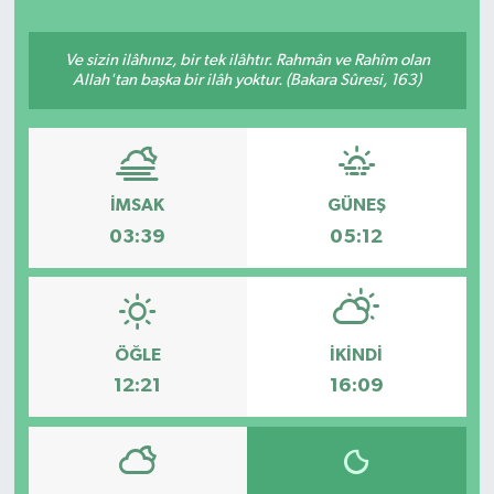
Ekonomi
Ve sizin ilâhınız, bir tek ilâhtır. Rahmân ve Rahîm olan
Allah'tan başka bir ilâh yoktur. (Bakara Sûresi, 163)
Eleman
Emlak
İMSAK
GÜNEŞ
Gündem
03:39
05:12
Gurme
Haber
ÖĞLE
İKINDI
İlçe Haberleri
12:21
16:09
Keşfet
Kültür & Sanat