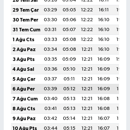
28 Tem Sal
03:28
05:04
12:22
16:11
19:29
Vasıta
29 Tem Çar
03:29
05:05
12:22
16:11
19:28
Yaşam
30 Tem Per
03:30
05:06
12:22
16:10
19:27
31 Tem Cum
03:31
05:07
12:22
16:10
19:26
1 Ağu Cts
03:33
05:08
12:22
16:10
19:26
2 Ağu Paz
03:34
05:08
12:21
16:10
19:25
3 Ağu Pts
03:35
05:09
12:21
16:09
19:24
4 Ağu Sal
03:36
05:10
12:21
16:09
19:23
5 Ağu Çar
03:37
05:11
12:21
16:09
19:22
6 Ağu Per
03:39
05:12
12:21
16:09
19:21
7 Ağu Cum
03:40
05:13
12:21
16:08
19:19
8 Ağu Cts
03:41
05:13
12:21
16:08
19:18
9 Ağu Paz
03:42
05:14
12:21
16:07
19:17
10 Ağu Pts
03:44
05:15
12:21
16:07
19:16