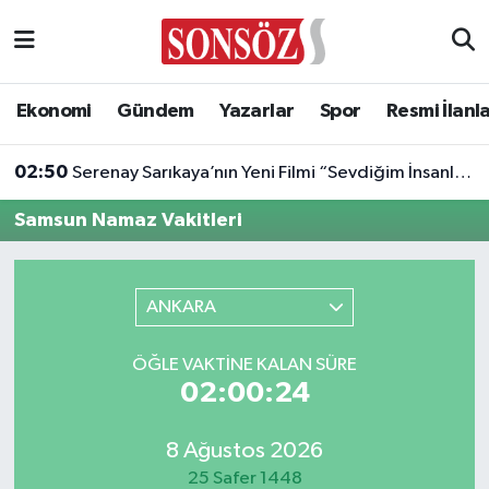
Asayiş
Ankara Nöbetçi Eczaneler
Ekonomi
Gündem
Yazarlar
Spor
Resmi İlanl
Astroloji & Burçlar
Ankara Hava Durumu
02:50
Serenay Sarıkaya’nın Yeni Filmi “Sevdiğim İnsanlar”a Dünyaca Ünlü Oyuncu
Bilim & Teknoloji
Ankara Namaz Vakitleri
Samsun Namaz Vakitleri
Biyografi
Ankara Trafik Yoğunluk Haritası
Çevre
Süper Lig Puan Durumu ve Fikstür
ANKARA
Diğer
Tüm Manşetler
ÖĞLE VAKTINE KALAN SÜRE
02:00:24
Dünya
Son Dakika Haberleri
8 Ağustos 2026
Eğitim
Haber Arşivi
25 Safer 1448