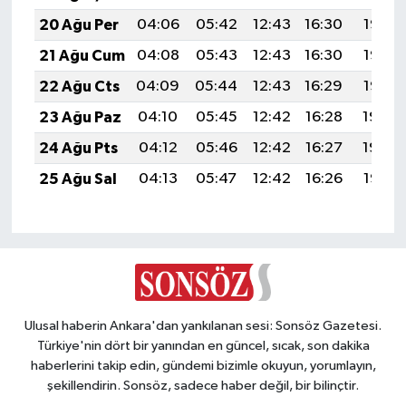
20 Ağu Per
04:06
05:42
12:43
16:30
19:35
21 Ağu Cum
04:08
05:43
12:43
16:30
19:33
22 Ağu Cts
04:09
05:44
12:43
16:29
19:32
23 Ağu Paz
04:10
05:45
12:42
16:28
19:30
24 Ağu Pts
04:12
05:46
12:42
16:27
19:29
25 Ağu Sal
04:13
05:47
12:42
16:26
19:27
Ulusal haberin Ankara'dan yankılanan sesi: Sonsöz Gazetesi.
Türkiye'nin dört bir yanından en güncel, sıcak, son dakika
haberlerini takip edin, gündemi bizimle okuyun, yorumlayın,
şekillendirin. Sonsöz, sadece haber değil, bir bilinçtir.