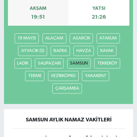
AKŞAM
YATSI
Magazin
19:51
21:26
Resmi İlanlar
19 MAYIS
ALAÇAM
ASARCIK
ATAKUM
Sağlık
AYVACIK (S)
BAFRA
HAVZA
KAVAK
Seri İlan
LADİK
SALIPAZARI
SAMSUN
TEKKEKÖY
TERME
VEZİRKÖPRÜ
YAKAKENT
Siyaset
ÇARŞAMBA
Sokak Hayvanlarını Sahiplendirme
Sonsöz Özel
SAMSUN AYLIK NAMAZ VAKITLERI
Spor