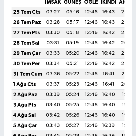
Vasıta
İMSAK
GÜNEŞ
ÖĞLE
İKINDI
AKŞA
25 Tem Cts
03:27
05:16
12:46
16:43
20:07
Yaşam
26 Tem Paz
03:28
05:17
12:46
16:43
20:06
27 Tem Pts
03:30
05:18
12:46
16:42
20:05
28 Tem Sal
03:31
05:19
12:46
16:42
20:04
29 Tem Çar
03:33
05:20
12:46
16:42
20:03
30 Tem Per
03:34
05:21
12:46
16:42
20:02
31 Tem Cum
03:36
05:22
12:46
16:41
20:01
1 Ağu Cts
03:37
05:23
12:46
16:41
20:00
2 Ağu Paz
03:39
05:24
12:46
16:40
19:58
3 Ağu Pts
03:40
05:25
12:46
16:40
19:57
4 Ağu Sal
03:42
05:26
12:46
16:40
19:56
5 Ağu Çar
03:43
05:27
12:46
16:39
19:55
6 Ağu Per
03:45
05:28
12:46
16:39
19:54