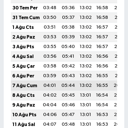
Vasıta
30 Tem Per
03:48
05:36
13:02
16:58
20:19
Yaşam
31 Tem Cum
03:50
05:37
13:02
16:58
20:17
1 Ağu Cts
03:51
05:38
13:02
16:57
20:16
2 Ağu Paz
03:53
05:39
13:02
16:57
20:15
3 Ağu Pts
03:55
05:40
13:02
16:57
20:14
4 Ağu Sal
03:56
05:41
13:02
16:56
20:13
5 Ağu Çar
03:58
05:42
13:02
16:56
20:12
6 Ağu Per
03:59
05:43
13:02
16:55
20:11
7 Ağu Cum
04:01
05:44
13:02
16:55
20:09
8 Ağu Cts
04:02
05:45
13:01
16:54
20:08
9 Ağu Paz
04:04
05:46
13:01
16:54
20:07
10 Ağu Pts
04:06
05:47
13:01
16:53
20:05
11 Ağu Sal
04:07
05:48
13:01
16:53
20:04