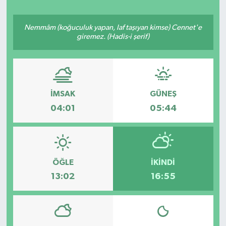
Ekonomi
Nemmâm (koğuculuk yapan, laf taşıyan kimse) Cennet'e
giremez. (Hadis-i şerif)
Eleman
Emlak
İMSAK
GÜNEŞ
Gündem
04:01
05:44
Gurme
Haber
ÖĞLE
İKINDI
İlçe Haberleri
13:02
16:55
Keşfet
Kültür & Sanat