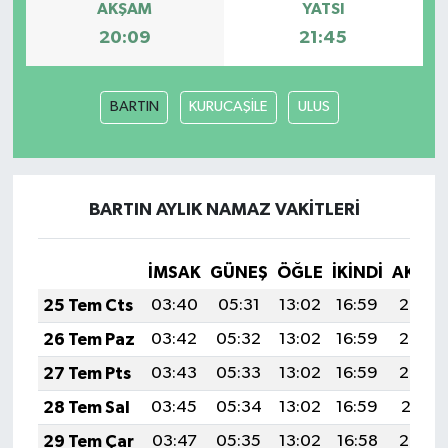
AKŞAM
YATSI
20:09
21:45
Magazin
Resmi İlanlar
BARTIN
KURUCAŞİLE
ULUS
Sağlık
Seri İlan
BARTIN AYLIK NAMAZ VAKITLERI
Siyaset
İMSAK
GÜNEŞ
ÖĞLE
İKINDI
AKŞA
Sokak Hayvanlarını Sahiplendirme
25 Tem Cts
03:40
05:31
13:02
16:59
20:23
26 Tem Paz
03:42
05:32
13:02
16:59
20:23
Sonsöz Özel
27 Tem Pts
03:43
05:33
13:02
16:59
20:22
Spor
28 Tem Sal
03:45
05:34
13:02
16:59
20:21
29 Tem Çar
03:47
05:35
13:02
16:58
20:20