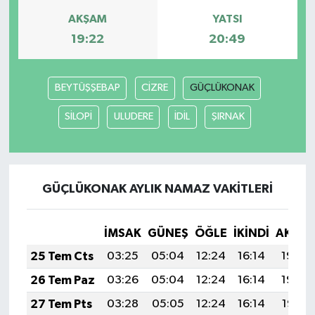
AKŞAM
YATSI
Magazin
19:22
20:49
Resmi İlanlar
BEYTÜŞŞEBAP
CİZRE
GÜÇLÜKONAK
Sağlık
SİLOPİ
ULUDERE
İDİL
ŞIRNAK
Seri İlan
Siyaset
GÜÇLÜKONAK AYLIK NAMAZ VAKITLERI
Sokak Hayvanlarını Sahiplendirme
İMSAK
GÜNEŞ
ÖĞLE
İKINDI
AKŞA
Sonsöz Özel
25 Tem Cts
03:25
05:04
12:24
16:14
19:34
26 Tem Paz
03:26
05:04
12:24
16:14
19:34
Spor
27 Tem Pts
03:28
05:05
12:24
16:14
19:33