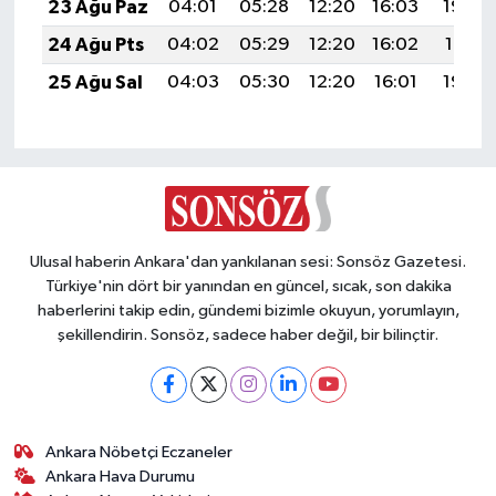
23 Ağu Paz
04:01
05:28
12:20
16:03
19:02
24 Ağu Pts
04:02
05:29
12:20
16:02
19:01
25 Ağu Sal
04:03
05:30
12:20
16:01
19:00
Ulusal haberin Ankara'dan yankılanan sesi: Sonsöz Gazetesi.
Türkiye'nin dört bir yanından en güncel, sıcak, son dakika
haberlerini takip edin, gündemi bizimle okuyun, yorumlayın,
şekillendirin. Sonsöz, sadece haber değil, bir bilinçtir.
Ankara Nöbetçi Eczaneler
Ankara Hava Durumu