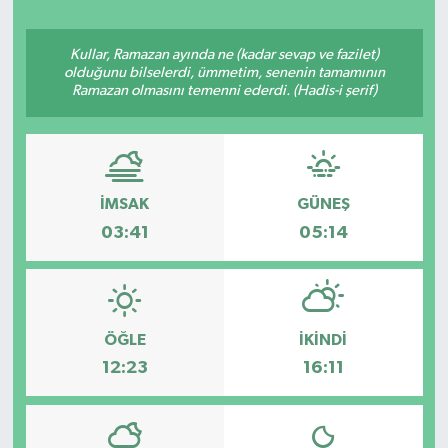
Ekonomi
Kullar, Ramazan ayında ne (kadar sevap ve fazilet)
olduğunu bilselerdi, ümmetim, senenin tamamının
Eleman
Ramazan olmasını temenni ederdi. (Hadis-i şerif)
Emlak
Gündem
İMSAK
GÜNEŞ
03:41
05:14
Gurme
Haber
ÖĞLE
İKINDI
İlçe Haberleri
12:23
16:11
Keşfet
Kültür & Sanat