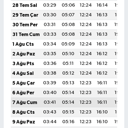
Vasıta
28 Tem Sal
03:29
05:06
12:24
16:14
19:32
29 Tem Çar
03:30
05:07
12:24
16:13
19:31
Yaşam
30 Tem Per
03:31
05:08
12:24
16:13
19:30
31 Tem Cum
03:33
05:08
12:24
16:13
19:29
1 Ağu Cts
03:34
05:09
12:24
16:13
19:28
2 Ağu Paz
03:35
05:10
12:24
16:12
19:27
3 Ağu Pts
03:36
05:11
12:24
16:12
19:26
4 Ağu Sal
03:38
05:12
12:24
16:12
19:25
5 Ağu Çar
03:39
05:13
12:23
16:11
19:24
6 Ağu Per
03:40
05:14
12:23
16:11
19:23
7 Ağu Cum
03:41
05:14
12:23
16:11
19:22
8 Ağu Cts
03:43
05:15
12:23
16:10
19:21
9 Ağu Paz
03:44
05:16
12:23
16:10
19:20