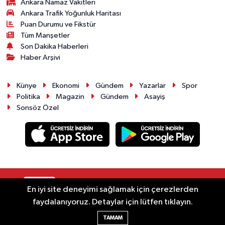
Ankara Namaz Vakitleri
Ankara Trafik Yoğunluk Haritası
Puan Durumu ve Fikstür
Tüm Manşetler
Son Dakika Haberleri
Haber Arşivi
Künye
Ekonomi
Gündem
Yazarlar
Spor
Politika
Magazin
Gündem
Asayiş
Sonsöz Özel
RSS
Copyright © 2025. Her hakkı saklıdır.
En iyi site deneyimi sağlamak için çerezlerden
faydalanıyoruz. Detaylar için lütfen tıklayın.
Haber Yazılımı:
TE Bilişim
TAMAM