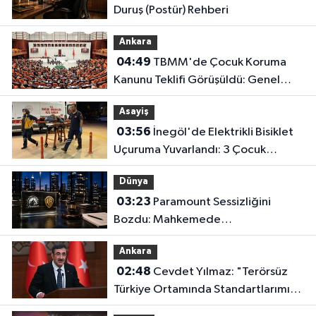
Duruş (Postür) Rehberi
Ankara
04:49
TBMM'de Çocuk Koruma
Kanunu Teklifi Görüşüldü: Genel
Kurul Tamamlandı!
Asayiş
03:56
İnegöl'de Elektrikli Bisiklet
Uçuruma Yuvarlandı: 3 Çocuk
Yaralandı!
Dünya
03:23
Paramount Sessizliğini
Bozdu: Mahkemede
Kazanacağımıza İnanıyoruz!
Ankara
02:48
Cevdet Yılmaz: "Terörsüz
Türkiye Ortamında Standartlarımızı
Yükselteceğiz"