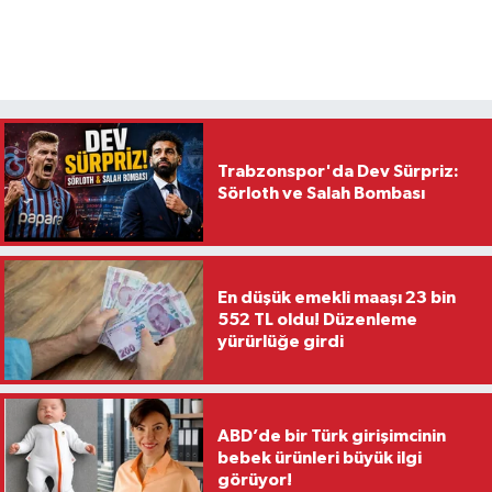
Trabzonspor'da Dev Sürpriz:
Sörloth ve Salah Bombası
En düşük emekli maaşı 23 bin
552 TL oldu! Düzenleme
yürürlüğe girdi
ABD’de bir Türk girişimcinin
bebek ürünleri büyük ilgi
görüyor!