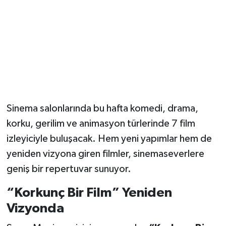
Magazin
Resmi İlanlar
Sağlık
Seri İlan
Sinema salonlarında bu hafta komedi, drama,
korku, gerilim ve animasyon türlerinde 7 film
Siyaset
izleyiciyle buluşacak. Hem yeni yapımlar hem de
Sokak Hayvanlarını Sahiplendirme
yeniden vizyona giren filmler, sinemaseverlere
geniş bir repertuvar sunuyor.
Sonsöz Özel
“Korkunç Bir Film” Yeniden
Spor
Vizyonda