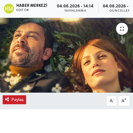
HABER MERKEZI
04.06.2026 - 14:14
04.06.2026 - 1
Ekonomi
EDITÖR
YAYINLANMA
GÜNCELLEM
Eleman
Emlak
Gündem
Gurme
Haber
Paylaş
-
+
A
A
İlçe Haberleri
Keşfet
Kültür & Sanat