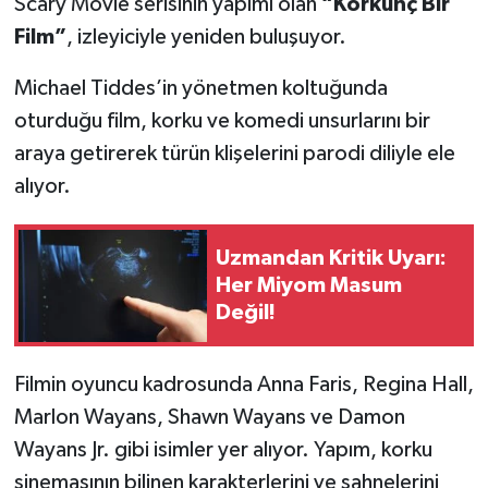
Scary Movie serisinin yapımı olan
“Korkunç Bir
Vasıta
Film”
, izleyiciyle yeniden buluşuyor.
Yaşam
Michael Tiddes’in yönetmen koltuğunda
oturduğu film, korku ve komedi unsurlarını bir
araya getirerek türün klişelerini parodi diliyle ele
alıyor.
Uzmandan Kritik Uyarı:
Her Miyom Masum
Değil!
Filmin oyuncu kadrosunda Anna Faris, Regina Hall,
Marlon Wayans, Shawn Wayans ve Damon
Wayans Jr. gibi isimler yer alıyor. Yapım, korku
sinemasının bilinen karakterlerini ve sahnelerini