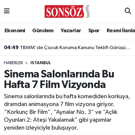
Asayiş
Ankara Nöbetçi Eczaneler
Ekonomi
Gündem
Yazarlar
Spor
Resmi İlanl
Astroloji & Burçlar
Ankara Hava Durumu
04:49
TBMM'de Çocuk Koruma Kanunu Teklifi Görüşüldü: Genel Kurul Tamamlandı!
Bilim & Teknoloji
Ankara Namaz Vakitleri
HABERLER
ISTANBUL
Biyografi
Ankara Trafik Yoğunluk Haritası
Sinema Salonlarında Bu
Hafta 7 Film Vizyonda
Çevre
Süper Lig Puan Durumu ve Fikstür
Sinema salonlarında bu hafta komediden korkuya,
Diğer
Tüm Manşetler
dramdan animasyona 7 film vizyona giriyor.
“Korkunç Bir Film”, “Aynalar No. 3” ve “Açlık
Dünya
Son Dakika Haberleri
Oyunları 2: Ateşi Yakalamak” gibi yapımlar
yeniden izleyiciyle buluşuyor.
Eğitim
Haber Arşivi