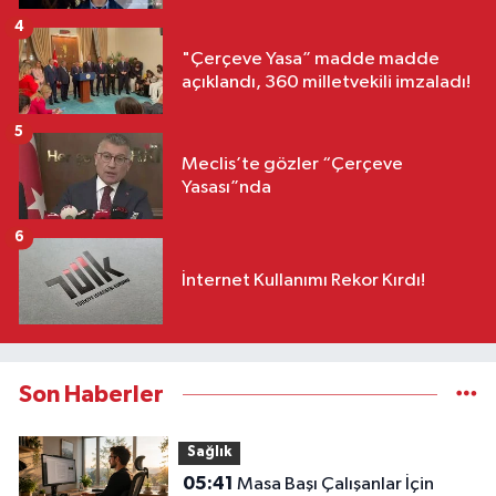
4
"Çerçeve Yasa” madde madde
açıklandı, 360 milletvekili imzaladı!
5
Meclis’te gözler “Çerçeve
Yasası”nda
6
İnternet Kullanımı Rekor Kırdı!
Son Haberler
Sağlık
05:41
Masa Başı Çalışanlar İçin