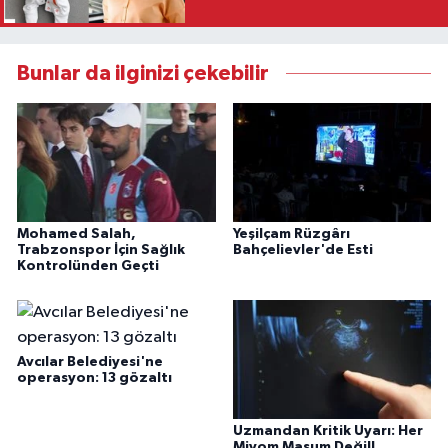
Bunlar da ilginizi çekebilir
Mohamed Salah,
Yeşilçam Rüzgârı
Trabzonspor İçin Sağlık
Bahçelievler'de Esti
Kontrolünden Geçti
Avcılar Belediyesi'ne
operasyon: 13 gözaltı
Uzmandan Kritik Uyarı: Her
Miyom Masum Değil!