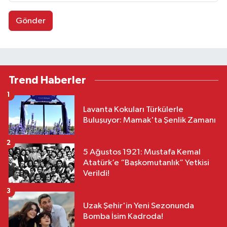
Gönder
Trend Haberler
1
Lavanta Kokuları Türkülerle
Buluşuyor: Mamak'ta Şenlik Zamanı
2
5 Ağustos 1921: Mustafa Kemal
Atatürk’e “Başkomutanlık” Yetkisi
Verildi!
3
Uzak Şehir'in Yeni Sezonunda
Bomba İsim Kadroda!