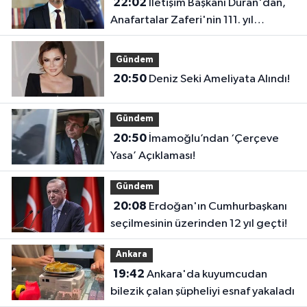
22:02
İletişim Başkanı Duran'dan,
Anafartalar Zaferi'nin 111. yıl
dönümü paylaşımı!
Gündem
20:50
Deniz Seki Ameliyata Alındı!
Gündem
20:50
İmamoğlu’ndan ‘Çerçeve
Yasa’ Açıklaması!
Gündem
20:08
Erdoğan'ın Cumhurbaşkanı
seçilmesinin üzerinden 12 yıl geçti!
Ankara
19:42
Ankara'da kuyumcudan
bilezik çalan şüpheliyi esnaf yakaladı