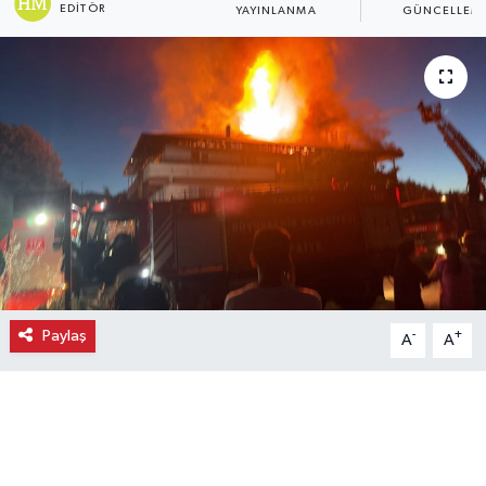
EDITÖR
YAYINLANMA
GÜNCELLEM
Ekonomi
Eleman
Emlak
Gündem
Gurme
Haber
Paylaş
-
+
A
A
İlçe Haberleri
Keşfet
Kültür & Sanat