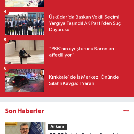
4
Üsküdar’da Başkan Vekili Seçimi
Yargıya Taşındı! AK Parti’den Suç
Duyurusu
5
“PKK’nın uyuşturucu Baronları
affediliyor”
6
Kırıkkale'de İş Merkezi Önünde
Silahlı Kavga: 1 Yaralı
Son Haberler
Ankara