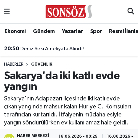
Asayiş
Ankara Nöbetçi Eczaneler
Ekonomi
Gündem
Yazarlar
Spor
Resmi İlanl
Astroloji & Burçlar
Ankara Hava Durumu
20:50
Deniz Seki Ameliyata Alındı!
Bilim & Teknoloji
Ankara Namaz Vakitleri
HABERLER
GÜVENLIK
Biyografi
Ankara Trafik Yoğunluk Haritası
Sakarya'da iki katlı evde
yangın
Çevre
Süper Lig Puan Durumu ve Fikstür
Sakarya'nın Adapazarı ilçesinde iki katlı evde
Diğer
Tüm Manşetler
çıkan yangında mahsur kalan Huriye C. Komşuları
tarafından kurtarıldı. İtfaiyenin müdahalesiyle
Dünya
Son Dakika Haberleri
yangın söndürülürken ev kullanılamaz hale geldi.
Eğitim
Haber Arşivi
HABER MERKEZI
16.06.2026 - 00:29
16.06.2026 - 0