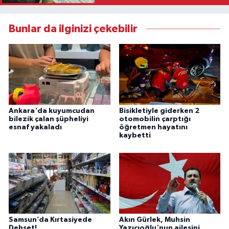
Bunlar da ilginizi çekebilir
Ankara'da kuyumcudan
Bisikletiyle giderken 2
bilezik çalan şüpheliyi
otomobilin çarptığı
esnaf yakaladı
öğretmen hayatını
kaybetti
Samsun’da Kırtasiyede
Akın Gürlek, Muhsin
Dehşet!
Yazıcıoğlu'nun ailesini