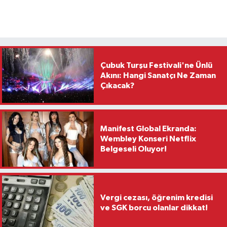
Çubuk Turşu Festivali'ne Ünlü
Akını: Hangi Sanatçı Ne Zaman
Çıkacak?
Manifest Global Ekranda:
Wembley Konseri Netflix
Belgeseli Oluyor!
Vergi cezası, öğrenim kredisi
ve SGK borcu olanlar dikkat!