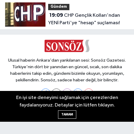
Gündem
19:09
CHP Gençlik Kolları'ndan
YENİ Parti'ye "hesap" suçlaması!
Ulusal haberin Ankara'dan yankılanan sesi: Sonsöz Gazetesi.
Türkiye'nin dört bir yanından en güncel, sıcak, son dakika
haberlerini takip edin, gündemi bizimle okuyun, yorumlayın,
şekillendirin. Sonsöz, sadece haber değil, bir bilinçtir.
En iyi site deneyimi sağlamak için çerezlerden
faydalanıyoruz. Detaylar için lütfen tıklayın.
Ankara Nöbetçi Eczaneler
TAMAM
Ankara Hava Durumu
Ankara Namaz Vakitleri
Ankara Trafik Yoğunluk Haritası