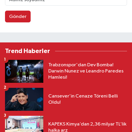
Gönder
Trend Haberler
1
Trabzonspor'dan Dev Bomba!
Darwin Nunez ve Leandro Paredes
Hamlesi!
2
Cansever’in Cenaze Töreni Belli
Oldu!
3
KAPEKS Kimya’dan 2,36 milyar TL’lik
halka arz