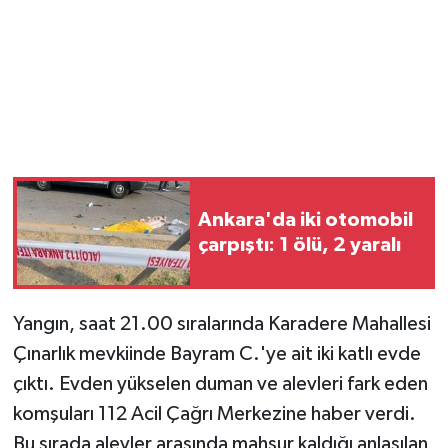
Magazin
Resmi İlanlar
Sağlık
Seri İlan
Ankara'da iki otomobil
çarpıştı: 1 ölü, 2 yaralı
Siyaset
Sokak Hayvanlarını Sahiplendirme
Yangın, saat 21.00 sıralarında Karadere Mahallesi
Çınarlık mevkiinde Bayram C.'ye ait iki katlı evde
Sonsöz Özel
çıktı. Evden yükselen duman ve alevleri fark eden
Spor
komşuları 112 Acil Çağrı Merkezine haber verdi.
Bu sırada alevler arasında mahsur kaldığı anlaşılan