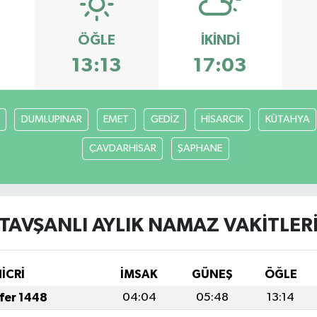
ÖĞLE
İKINDI
13:13
17:03
DUMLUPINAR
EMET
GEDİZ
HİSARCIK
KÜTAHYA
ÇAVDARHİSAR
ŞAPHANE
TAVŞANLI AYLIK NAMAZ VAKITLER
HİCRİ
İMSAK
GÜNEŞ
ÖĞLE
afer 1448
04:04
05:48
13:14