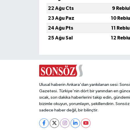
22 Ağu Cts
9 Rebiu
23 Ağu Paz
10 Rebi
24 Ağu Pts
11 Rebi
25 Ağu Sal
12 Rebi
Ulusal haberin Ankara'dan yankılanan sesi: Sons
Gazetesi. Türkiye'nin dört bir yanından en günce
sıcak, son dakika haberlerini takip edin, gündemi
bizimle okuyun, yorumlayın, şekillendirin. Sonsöz
sadece haber değil, bir bilinçtir.