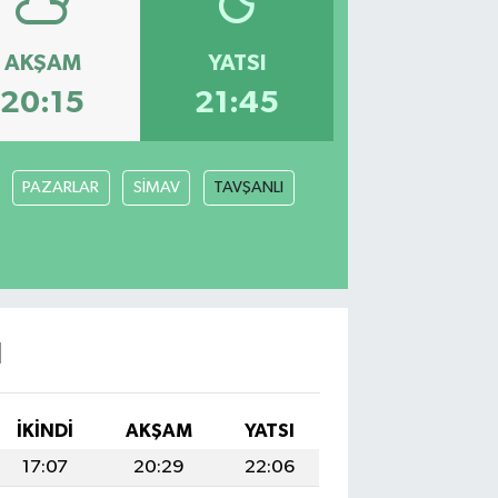
AKŞAM
YATSI
20:15
21:45
PAZARLAR
SİMAV
TAVŞANLI
I
İKINDI
AKŞAM
YATSI
17:07
20:29
22:06