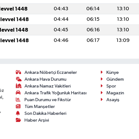
levvel 1448
04:43
06:14
13:10
ulevvel 1448
04:44
06:15
13:10
ulevvel 1448
04:45
06:16
13:10
ulevvel 1448
04:46
06:17
13:09
Ankara Nöbetçi Eczaneler
Künye
Ankara Hava Durumu
Gündem
Ankara Namaz Vakitleri
Spor
öz
Ankara Trafik Yoğunluk Haritası
Magazin
l,
Puan Durumu ve Fikstür
Asayiş
Tüm Manşetler
,
Son Dakika Haberleri
Haber Arşivi