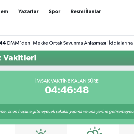
dem
Yazarlar
Spor
Resmi İlanlar
:44
DMM'den 'Mekke Ortak Savunma Anlaşması' İddialarına
Vakitleri
İMSAK VAKTINE KALAN SÜRE
04:46:48
e, onun hoşuna gitmeyecek şakalar yapma ve ona yerine getiremeyeceği