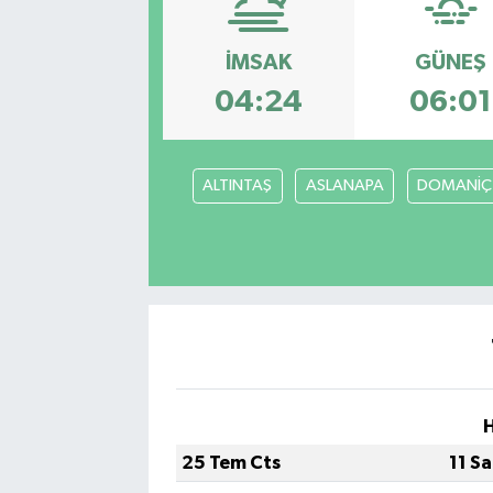
Ekonomi
İMSAK
GÜNEŞ
Eleman
04:24
06:01
Emlak
ALTINTAŞ
ASLANAPA
DOMANİÇ
Gündem
Gurme
Haber
İlçe Haberleri
Keşfet
25 Tem Cts
11 S
Kültür & Sanat