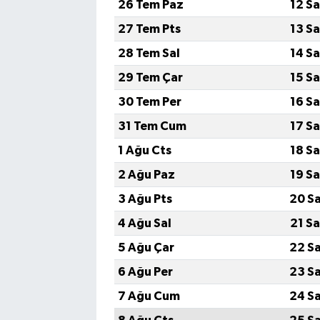
26 Tem Paz
12 S
27 Tem Pts
13 S
Magazin
28 Tem Sal
14 S
Resmi İlanlar
29 Tem Çar
15 S
30 Tem Per
16 S
Sağlık
31 Tem Cum
17 S
Seri İlan
1 Ağu Cts
18 S
2 Ağu Paz
19 S
Siyaset
3 Ağu Pts
20 S
Sokak Hayvanlarını Sahiplendirme
4 Ağu Sal
21 S
5 Ağu Çar
22 S
Sonsöz Özel
6 Ağu Per
23 S
Spor
7 Ağu Cum
24 S