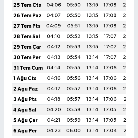
Vasıta
25 Tem Cts
04:06
05:50
13:15
17:08
20:30
26 Tem Paz
04:07
05:50
13:15
17:08
20:29
Yaşam
27 Tem Pts
04:09
05:51
13:15
17:08
20:28
28 Tem Sal
04:10
05:52
13:15
17:07
20:27
29 Tem Çar
04:12
05:53
13:15
17:07
20:26
30 Tem Per
04:13
05:54
13:14
17:07
20:25
31 Tem Cum
04:14
05:55
13:14
17:06
20:24
1 Ağu Cts
04:16
05:56
13:14
17:06
20:23
2 Ağu Paz
04:17
05:57
13:14
17:06
20:22
3 Ağu Pts
04:18
05:57
13:14
17:06
20:21
4 Ağu Sal
04:20
05:58
13:14
17:05
20:20
5 Ağu Çar
04:21
05:59
13:14
17:05
20:19
6 Ağu Per
04:23
06:00
13:14
17:04
20:18