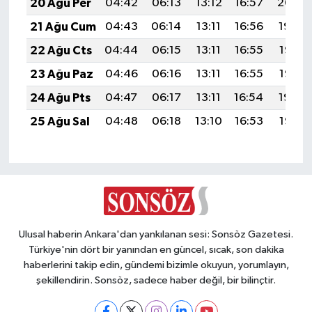
20 Ağu Per
04:42
06:13
13:12
16:57
20:00
21 Ağu Cum
04:43
06:14
13:11
16:56
19:59
22 Ağu Cts
04:44
06:15
13:11
16:55
19:57
23 Ağu Paz
04:46
06:16
13:11
16:55
19:56
24 Ağu Pts
04:47
06:17
13:11
16:54
19:54
25 Ağu Sal
04:48
06:18
13:10
16:53
19:53
Ulusal haberin Ankara'dan yankılanan sesi: Sonsöz Gazetesi.
Türkiye'nin dört bir yanından en güncel, sıcak, son dakika
haberlerini takip edin, gündemi bizimle okuyun, yorumlayın,
şekillendirin. Sonsöz, sadece haber değil, bir bilinçtir.