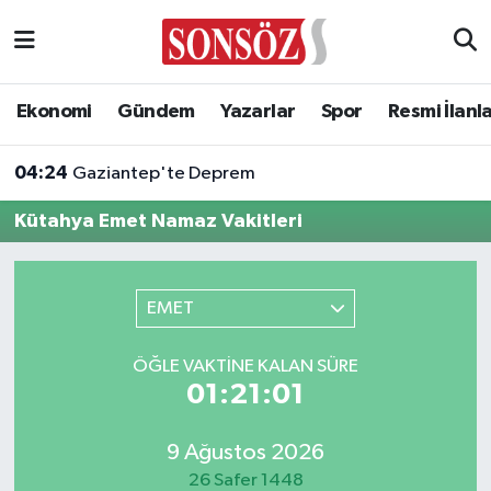
Asayiş
Ankara Nöbetçi Eczaneler
Ekonomi
Gündem
Yazarlar
Spor
Resmi İlanl
Astroloji & Burçlar
Ankara Hava Durumu
04:24
Gaziantep'te Deprem
Bilim & Teknoloji
Ankara Namaz Vakitleri
Kütahya Emet Namaz Vakitleri
Biyografi
Ankara Trafik Yoğunluk Haritası
Çevre
Süper Lig Puan Durumu ve Fikstür
EMET
Diğer
Tüm Manşetler
ÖĞLE VAKTINE KALAN SÜRE
01:21:01
Dünya
Son Dakika Haberleri
9 Ağustos 2026
Eğitim
Haber Arşivi
26 Safer 1448