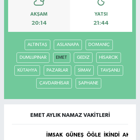
AKŞAM
YATSI
Magazin
20:14
21:44
Resmi İlanlar
ALTINTAŞ
ASLANAPA
DOMANİÇ
Sağlık
DUMLUPINAR
EMET
GEDİZ
HİSARCIK
Seri İlan
KÜTAHYA
PAZARLAR
SİMAV
TAVŞANLI
Siyaset
ÇAVDARHİSAR
ŞAPHANE
Sokak Hayvanlarını Sahiplendirme
Sonsöz Özel
EMET AYLIK NAMAZ VAKITLERI
Spor
İMSAK
GÜNEŞ
ÖĞLE
İKINDI
AKŞA