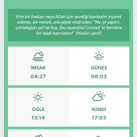
Ekonomi
Kim bir hastayı veya Allah için sevdiği kardeşini ziyaret
ederse, bir melek, ona şöyle nidâ eder: "Ne iyi yaptın,
Eleman
yürüdüğün yol ne hoş, (bu ziyaretle) Cennet'te kendine
bir köşk hazırladın!" (Hadis-i şerif)
Emlak
Gündem
İMSAK
GÜNEŞ
Gurme
04:27
06:03
Haber
İlçe Haberleri
ÖĞLE
İKINDI
13:14
17:03
Keşfet
Kültür & Sanat