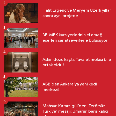
2
Halit Ergenç ve Meryem Uzerli yıllar
sonra aynı projede
3
BELMEK kursiyerlerinin el emeği
eserleri sanatseverlerle buluşuyor
4
Aşkın dozu kaçtı: Tuvalet molası bile
ortak oldu !
5
ABB’den Ankara’ya yeni kedi
merkezi!
6
Mahsun Kırmızıgül’den ‘Terörsüz
Türkiye’ mesajı: Umarım barış kalıcı