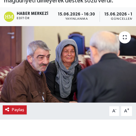
mağduriyeti dinleyerek destek sözü verdi.
Ekonomi
HABER MERKEZI
15.06.2026 - 16:30
15.06.2026 - 16
EDITÖR
YAYINLANMA
GÜNCELLEME
Eleman
Emlak
Gündem
Gurme
Haber
İlçe Haberleri
Paylaş
-
+
A
A
Keşfet
Kültür & Sanat