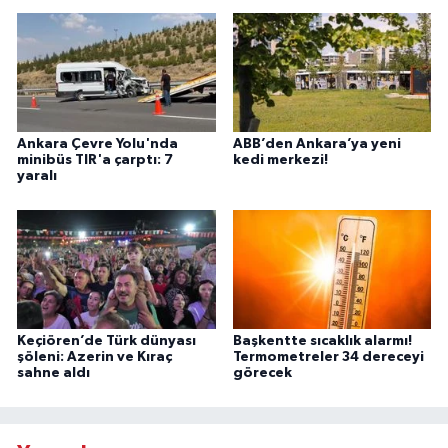
Ankara Çevre Yolu'nda
ABB’den Ankara’ya yeni
minibüs TIR'a çarptı: 7
kedi merkezi!
yaralı
Keçiören’de Türk dünyası
Başkentte sıcaklık alarmı!
şöleni: Azerin ve Kıraç
Termometreler 34 dereceyi
sahne aldı
görecek