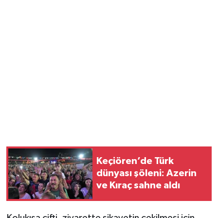
Keçiören’de Türk
dünyası şöleni: Azerin
ve Kıraç sahne aldı
Kolukısa çifti, ziyarette şikayetin çekilmesi için