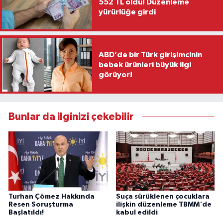
552 TL oldu! Düzenleme
yürürlüğe girdi
ABD’de bir Türk girişimcinin
bebek ürünleri büyük ilgi
görüyor!
Bunlar da ilginizi çekebilir
Turhan Çömez Hakkında
Suça sürüklenen çocuklara
Resen Soruşturma
ilişkin düzenleme TBMM'de
Başlatıldı!
kabul edildi