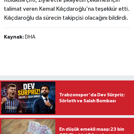
talimat veren Kemal Kılıçdaroğlu'na teşekkür etti.
Kılıçdaroğlu da sürecin takipçisi olacağını bildirdi.
Kaynak:
DHA
Trabzonspor'da Dev Sürpriz:
Sörloth ve Salah Bombası
En düşük emekli maaşı 23 bin