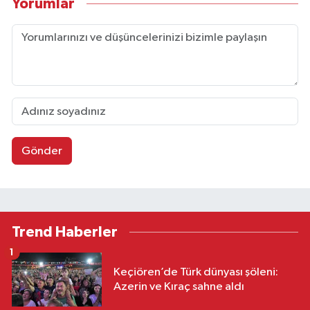
Yorumlar
Gönder
Trend Haberler
1
Keçiören’de Türk dünyası şöleni:
Azerin ve Kıraç sahne aldı