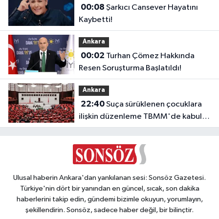
00:08
Şarkıcı Cansever Hayatını
Kaybetti!
Ankara
00:02
Turhan Çömez Hakkında
Resen Soruşturma Başlatıldı!
Ankara
22:40
Suça sürüklenen çocuklara
ilişkin düzenleme TBMM'de kabul
edildi
Ulusal haberin Ankara'dan yankılanan sesi: Sonsöz Gazetesi.
Türkiye'nin dört bir yanından en güncel, sıcak, son dakika
haberlerini takip edin, gündemi bizimle okuyun, yorumlayın,
şekillendirin. Sonsöz, sadece haber değil, bir bilinçtir.