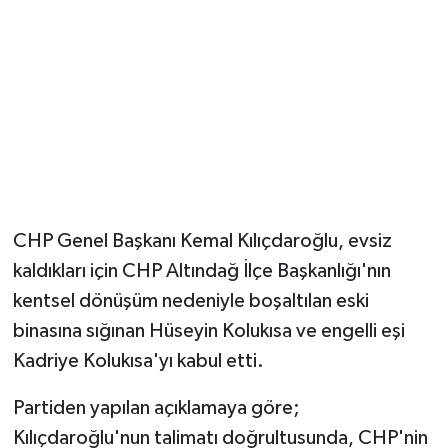
Magazin
Resmi İlanlar
Sağlık
Seri İlan
CHP Genel Başkanı Kemal Kılıçdaroğlu, evsiz
Siyaset
kaldıkları için CHP Altındağ İlçe Başkanlığı'nın
kentsel dönüşüm nedeniyle boşaltılan eski
Sokak Hayvanlarını Sahiplendirme
binasına sığınan Hüseyin Kolukısa ve engelli eşi
Sonsöz Özel
Kadriye Kolukısa'yı kabul etti.
Spor
Partiden yapılan açıklamaya göre;
Kılıçdaroğlu'nun talimatı doğrultusunda, CHP'nin