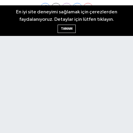
En iyi site deneyimi sağlamak için çerezlerden
faydalanıyoruz. Detaylar için lütfen tıklayın.
Ankara Nöbetçi Eczaneler
TAMAM
Ankara Hava Durumu
Ankara Namaz Vakitleri
Ankara Trafik Yoğunluk Haritası
Puan Durumu ve Fikstür
Tüm Manşetler
Son Dakika Haberleri
Haber Arşivi
Künye
Ekonomi
Gündem
Yazarlar
Spor
Politika
Magazin
Gündem
Asayiş
Sonsöz Özel