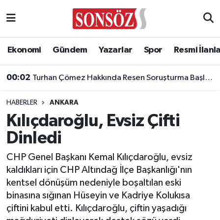
Asayiş
Ankara Nöbetçi Eczaneler
Ekonomi
Gündem
Yazarlar
Spor
Resmi İlanl
Astroloji & Burçlar
Ankara Hava Durumu
00:02
Turhan Çömez Hakkında Resen Soruşturma Başlatıldı!
Bilim & Teknoloji
Ankara Namaz Vakitleri
HABERLER
ANKARA
Biyografi
Ankara Trafik Yoğunluk Haritası
Kılıçdaroğlu, Evsiz Çifti
Dinledi
Çevre
Süper Lig Puan Durumu ve Fikstür
CHP Genel Başkanı Kemal Kılıçdaroğlu, evsiz
Diğer
Tüm Manşetler
kaldıkları için CHP Altındağ İlçe Başkanlığı'nın
kentsel dönüşüm nedeniyle boşaltılan eski
Dünya
Son Dakika Haberleri
binasına sığınan Hüseyin ve Kadriye Kolukısa
çiftini kabul etti. Kılıçdaroğlu, çiftin yaşadığı
Eğitim
Haber Arşivi