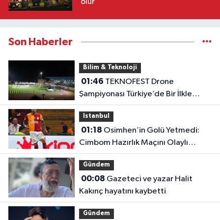
olur
Son Haberler
Bilim & Teknoloji
01:46
TEKNOFEST Drone
Şampiyonası Türkiye’de Bir İlkle
Başladı!
Istanbul
01:18
Osimhen’in Golü Yetmedi:
Cimbom Hazırlık Maçını Olaylı
Kapattı!
Gündem
00:08
Gazeteci ve yazar Halit
Kakınç hayatını kaybetti
Gündem