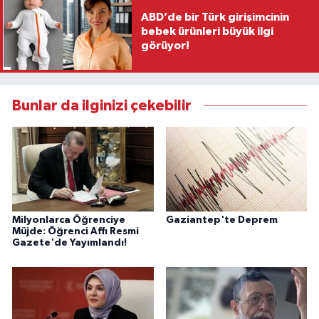
ABD’de bir Türk girişimcinin
bebek ürünleri büyük ilgi
görüyor!
Bunlar da ilginizi çekebilir
Milyonlarca Öğrenciye
Gaziantep'te Deprem
Müjde: Öğrenci Affı Resmi
Gazete'de Yayımlandı!