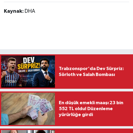
Kaynak:
DHA
Trabzonspor'da Dev Sürpriz:
Sörloth ve Salah Bombası
En düşük emekli maaşı 23 bin
552 TL oldu! Düzenleme
yürürlüğe girdi