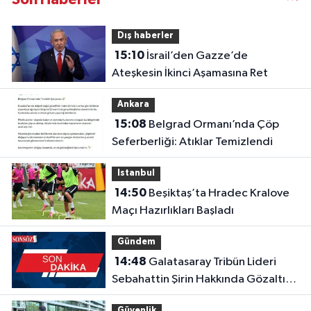
Dış haberler
15:10
İsrail’den Gazze’de
Ateşkesin İkinci Aşamasına Ret
Ankara
15:08
Belgrad Ormanı’nda Çöp
Seferberliği: Atıklar Temizlendi
Istanbul
14:50
Beşiktaş’ta Hradec Kralove
Maçı Hazırlıkları Başladı
Gündem
14:48
Galatasaray Tribün Lideri
Sebahattin Şirin Hakkında Gözaltı
Kararı
Güvenlik