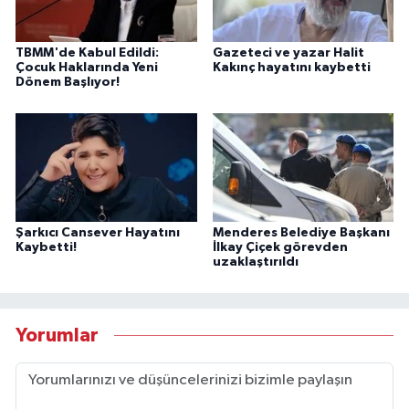
TBMM'de Kabul Edildi:
Gazeteci ve yazar Halit
Çocuk Haklarında Yeni
Kakınç hayatını kaybetti
Dönem Başlıyor!
Şarkıcı Cansever Hayatını
Menderes Belediye Başkanı
Kaybetti!
İlkay Çiçek görevden
uzaklaştırıldı
Yorumlar