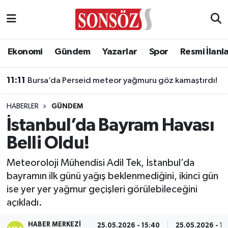
Asayiş
Ankara Nöbetçi Eczaneler
Ekonomi
Gündem
Yazarlar
Spor
Resmi İlanl
Astroloji & Burçlar
Ankara Hava Durumu
11:11
Bursa’da Perseid meteor yağmuru göz kamaştırdı!
Bilim & Teknoloji
Ankara Namaz Vakitleri
HABERLER
GÜNDEM
Biyografi
Ankara Trafik Yoğunluk Haritası
İstanbul’da Bayram Havası
Belli Oldu!
Çevre
Süper Lig Puan Durumu ve Fikstür
Meteoroloji Mühendisi Adil Tek, İstanbul’da
Diğer
Tüm Manşetler
bayramın ilk günü yağış beklenmediğini, ikinci gün
ise yer yer yağmur geçişleri görülebileceğini
Dünya
Son Dakika Haberleri
açıkladı.
Eğitim
Haber Arşivi
HABER MERKEZI
25.05.2026 - 15:40
25.05.2026 - 15