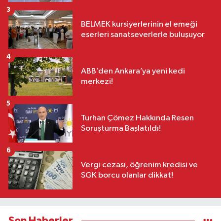
3
BELMEK kursiyerlerinin el emeği
eserleri sanatseverlerle buluşuyor
4
ABB’den Ankara’ya yeni kedi
merkezi!
5
Turhan Çömez Hakkında Resen
Soruşturma Başlatıldı!
6
Vergi cezası, öğrenim kredisi ve
SGK borcu olanlar dikkat!
Son Haberler