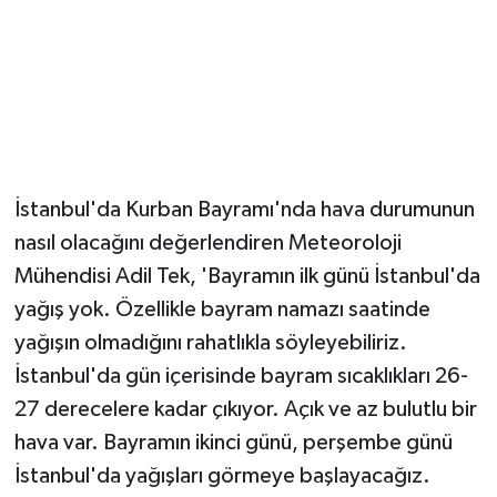
Magazin
Resmi İlanlar
Sağlık
İstanbul'da Kurban Bayramı'nda hava durumunun
Seri İlan
nasıl olacağını değerlendiren Meteoroloji
Mühendisi Adil Tek, 'Bayramın ilk günü İstanbul'da
Siyaset
yağış yok. Özellikle bayram namazı saatinde
Sokak Hayvanlarını Sahiplendirme
yağışın olmadığını rahatlıkla söyleyebiliriz.
İstanbul'da gün içerisinde bayram sıcaklıkları 26-
Sonsöz Özel
27 derecelere kadar çıkıyor. Açık ve az bulutlu bir
hava var. Bayramın ikinci günü, perşembe günü
Spor
İstanbul'da yağışları görmeye başlayacağız.