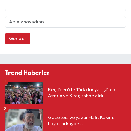
Gönder
Trend Haberler
1
Keçiören’de Türk dünyası şöleni:
Azerin ve Kıraç sahne aldı
2
Gazeteci ve yazar Halit Kakınç
hayatını kaybetti