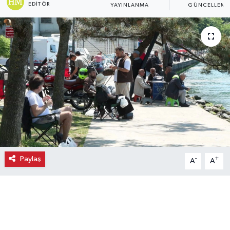
EDITÖR
YAYINLANMA
GÜNCELLEME
Ekonomi
Eleman
Emlak
Gündem
Gurme
Haber
Paylaş
-
+
A
A
İlçe Haberleri
Keşfet
Kültür & Sanat