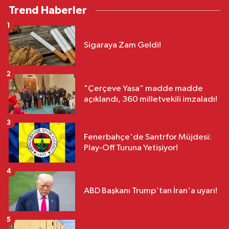
Trend Haberler
1
Sigaraya Zam Geldi!
2
"Çerçeve Yasa” madde madde
açıklandı, 360 milletvekili imzaladı!
3
Fenerbahçe'de Santrfor Müjdesi:
Play-Off Turuna Yetişiyor!
4
ABD Başkanı Trump'tan İran'a uyarı!
5