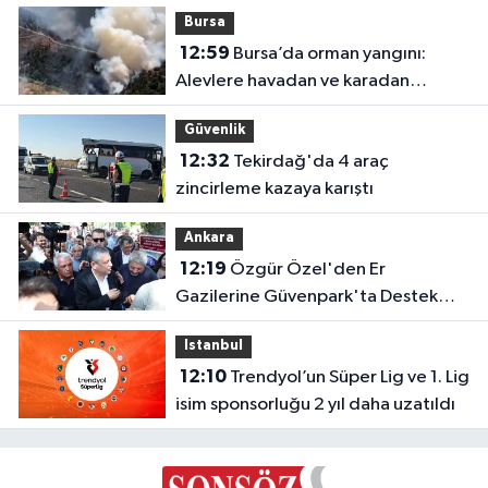
yararlandı
Bursa
12:59
Bursa’da orman yangını:
Alevlere havadan ve karadan
müdahale
Güvenlik
12:32
Tekirdağ'da 4 araç
zincirleme kazaya karıştı
Ankara
12:19
Özgür Özel'den Er
Gazilerine Güvenpark'ta Destek
Ziyareti
Istanbul
12:10
Trendyol’un Süper Lig ve 1. Lig
isim sponsorluğu 2 yıl daha uzatıldı