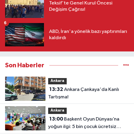
Teksif'te Genel Kurul Öncesi
Değişim Çağrısı!
6
ABD, İran'a yönelik bazı yaptırımları
kaldırdı
Son Haberler
Ankara
13:32
Ankara Çankaya'da Kanlı
Tartışma!
Ankara
13:00
Başkent Oyun Dünyası’na
yoğun ilgi: 5 bin çocuk ücretsiz