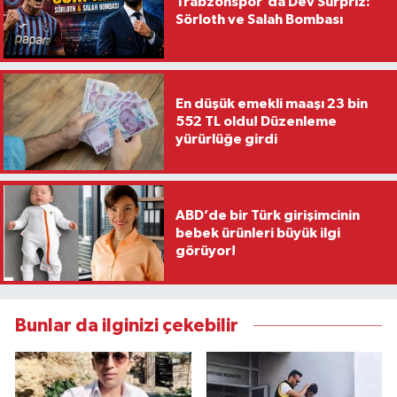
Trabzonspor'da Dev Sürpriz:
Sörloth ve Salah Bombası
En düşük emekli maaşı 23 bin
552 TL oldu! Düzenleme
yürürlüğe girdi
ABD’de bir Türk girişimcinin
bebek ürünleri büyük ilgi
görüyor!
Bunlar da ilginizi çekebilir