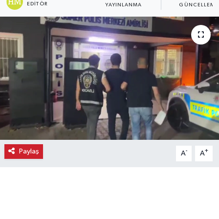
EDITÖR
YAYINLANMA
GÜNCELLEME
Ekonomi
Eleman
Emlak
Gündem
Gurme
Haber
Paylaş
-
+
A
A
İlçe Haberleri
Keşfet
Kültür & Sanat