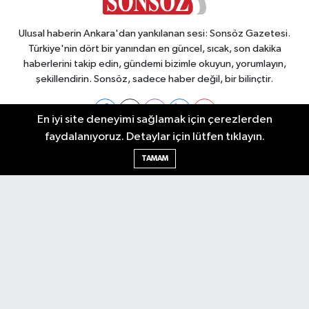
Ulusal haberin Ankara'dan yankılanan sesi: Sonsöz Gazetesi.
Türkiye'nin dört bir yanından en güncel, sıcak, son dakika
haberlerini takip edin, gündemi bizimle okuyun, yorumlayın,
şekillendirin. Sonsöz, sadece haber değil, bir bilinçtir.
En iyi site deneyimi sağlamak için çerezlerden
faydalanıyoruz. Detaylar için lütfen tıklayın.
Ankara Nöbetçi Eczaneler
TAMAM
Ankara Hava Durumu
Ankara Namaz Vakitleri
Ankara Trafik Yoğunluk Haritası
Puan Durumu ve Fikstür
Tüm Manşetler
Son Dakika Haberleri
Haber Arşivi
Künye
Ekonomi
Gündem
Yazarlar
Spor