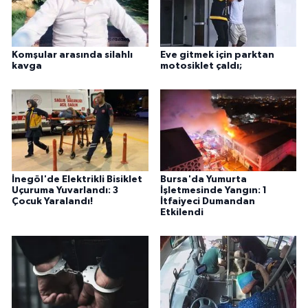
Komşular arasında silahlı
Eve gitmek için parktan
kavga
motosiklet çaldı;
İnegöl'de Elektrikli Bisiklet
Bursa'da Yumurta
Uçuruma Yuvarlandı: 3
İşletmesinde Yangın: 1
Çocuk Yaralandı!
İtfaiyeci Dumandan
Etkilendi