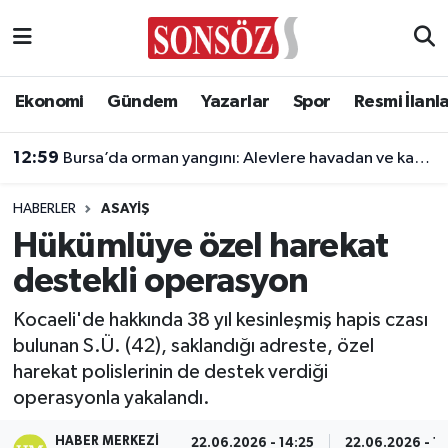
Asayiş
Ankara Nöbetçi Eczaneler
Ekonomi
Gündem
Yazarlar
Spor
Resmi İlanl
Astroloji & Burçlar
Ankara Hava Durumu
12:59
Bursa’da orman yangını: Alevlere havadan ve karadan müdahale
Bilim & Teknoloji
Ankara Namaz Vakitleri
HABERLER
ASAYIŞ
Biyografi
Ankara Trafik Yoğunluk Haritası
Hükümlüye özel harekat
destekli operasyon
Çevre
Süper Lig Puan Durumu ve Fikstür
Kocaeli'de hakkında 38 yıl kesinleşmiş hapis czası
Diğer
Tüm Manşetler
bulunan S.Ü. (42), saklandığı adreste, özel
harekat polislerinin de destek verdiği
Dünya
Son Dakika Haberleri
operasyonla yakalandı.
Eğitim
Haber Arşivi
HABER MERKEZI
22.06.2026 - 14:25
22.06.2026 - 14