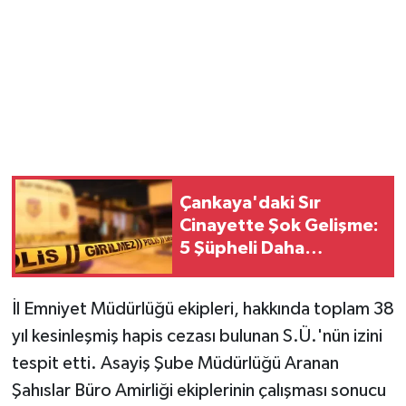
Vasıta
Yaşam
Çankaya'daki Sır
Cinayette Şok Gelişme:
5 Şüpheli Daha
Gözaltında!
İl Emniyet Müdürlüğü ekipleri, hakkında toplam 38
yıl kesinleşmiş hapis cezası bulunan S.Ü.'nün izini
tespit etti. Asayiş Şube Müdürlüğü Aranan
Şahıslar Büro Amirliği ekiplerinin çalışması sonucu