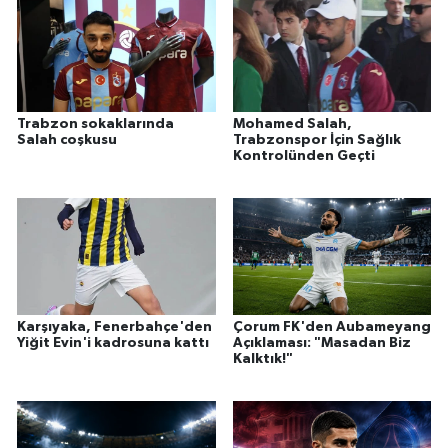
Vasıta
Yaşam
Trabzon sokaklarında
Mohamed Salah,
Salah coşkusu
Trabzonspor İçin Sağlık
Kontrolünden Geçti
Karşıyaka, Fenerbahçe'den
Çorum FK'den Aubameyang
Yiğit Evin'i kadrosuna kattı
Açıklaması: "Masadan Biz
Kalktık!"