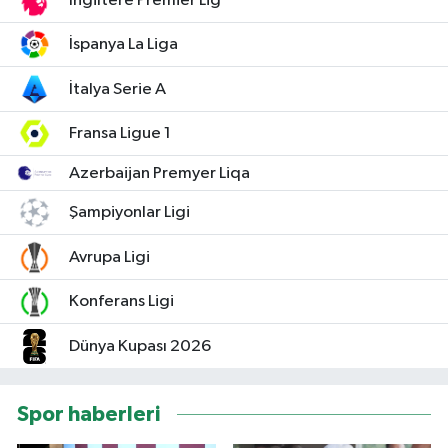
İngiltere Premier Lig
İspanya La Liga
Magazin
İtalya Serie A
Resmi İlanlar
Fransa Ligue 1
Sağlık
Azerbaijan Premyer Liqa
Seri İlan
Şampiyonlar Ligi
Siyaset
Avrupa Ligi
Sokak Hayvanlarını Sahiplendirme
Konferans Ligi
Dünya Kupası 2026
Sonsöz Özel
Spor
Spor haberleri