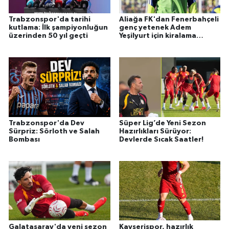
Trabzonspor'da tarihi
Aliağa FK'dan Fenerbahçeli
kutlama: İlk şampiyonluğun
genç yetenek Adem
üzerinden 50 yıl geçti
Yeşilyurt için kiralama
hamlesi
Trabzonspor'da Dev
Süper Lig’de Yeni Sezon
Sürpriz: Sörloth ve Salah
Hazırlıkları Sürüyor:
Bombası
Devlerde Sıcak Saatler!
Galatasaray'da yeni sezon
Kayserispor, hazırlık