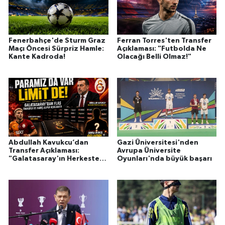
Fenerbahçe'de Sturm Graz
Ferran Torres'ten Transfer
Maçı Öncesi Sürpriz Hamle:
Açıklaması: "Futbolda Ne
Kante Kadroda!
Olacağı Belli Olmaz!"
Abdullah Kavukcu’dan
Gazi Üniversitesi'nden
Transfer Açıklaması:
Avrupa Üniversite
"Galatasaray'ın Herkesten
Oyunları'nda büyük başarı
Çok Parası Var!"