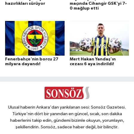
hazırlıkları sürüyor
maçında Cihangir GSK'yi 7-
0 mağlup etti
Fenerbahçe'nin borcu 27
Mert Hakan Yandaş’ın
milyara dayandı!
cezası 6 aya indirildi!
Ulusal haberin Ankara'dan yankılanan sesi: Sonsöz Gazetesi.
Türkiye'nin dört bir yanından en güncel, sıcak, son dakika
haberlerini takip edin, gündemi bizimle okuyun, yorumlayın,
şekillendirin. Sonsöz, sadece haber değil, bir bilinçtir.