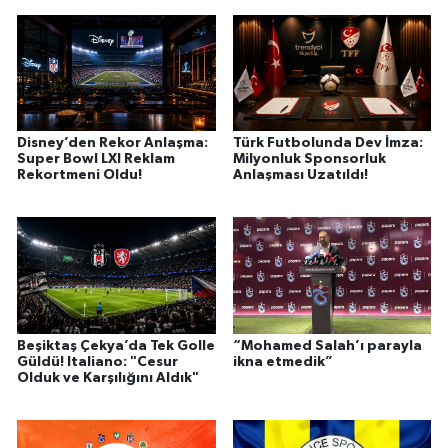
Disney’den Rekor Anlaşma:
Türk Futbolunda Dev İmza:
Super Bowl LXI Reklam
Milyonluk Sponsorluk
Rekortmeni Oldu!
Anlaşması Uzatıldı!
Beşiktaş Çekya’da Tek Golle
“Mohamed Salah’ı parayla
Güldü! Italiano: "Cesur
ikna etmedik”
Olduk ve Karşılığını Aldık"