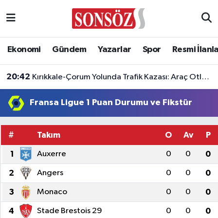
Asayiş
Ankara Nöbetçi Eczaneler
Ekonomi
Gündem
Yazarlar
Spor
Resmi İlanl
Astroloji & Burçlar
Ankara Hava Durumu
20:42
Kırıkkale-Çorum Yolunda Trafik Kazası: Araç Otluk Alana Devrildi, Yaralılar Var!
Bilim & Teknoloji
Ankara Namaz Vakitleri
Fransa Ligue 1 Puan Durumu ve Fikstür
Biyografi
Ankara Trafik Yoğunluk Haritası
#
Takım
O
Av
P
Çevre
Süper Lig Puan Durumu ve Fikstür
1
Auxerre
0
0
0
Diğer
Tüm Manşetler
2
Angers
0
0
0
Dünya
Son Dakika Haberleri
3
Monaco
0
0
0
Eğitim
Haber Arşivi
4
Stade Brestois 29
0
0
0