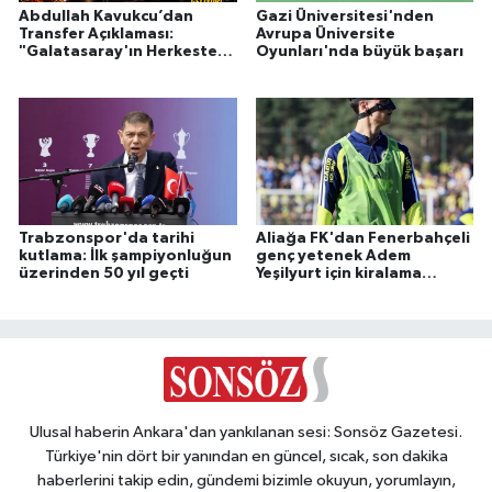
Abdullah Kavukcu’dan
Gazi Üniversitesi'nden
Transfer Açıklaması:
Avrupa Üniversite
"Galatasaray'ın Herkesten
Oyunları'nda büyük başarı
Çok Parası Var!"
Trabzonspor'da tarihi
Aliağa FK'dan Fenerbahçeli
kutlama: İlk şampiyonluğun
genç yetenek Adem
üzerinden 50 yıl geçti
Yeşilyurt için kiralama
hamlesi
Ulusal haberin Ankara'dan yankılanan sesi: Sonsöz Gazetesi.
Türkiye'nin dört bir yanından en güncel, sıcak, son dakika
haberlerini takip edin, gündemi bizimle okuyun, yorumlayın,