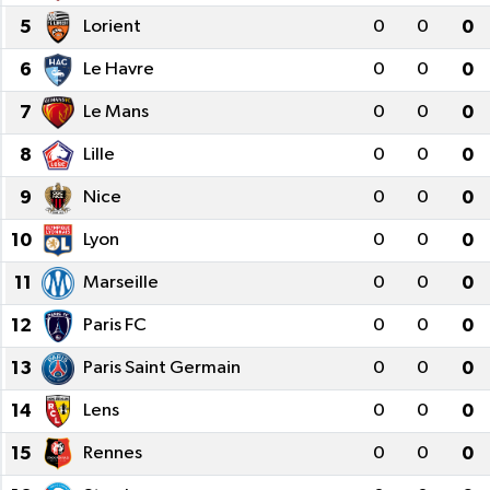
5
Lorient
0
0
0
Ekonomi
6
Le Havre
0
0
0
Eleman
7
Le Mans
0
0
0
Emlak
8
Lille
0
0
0
9
Nice
0
0
0
Gündem
10
Lyon
0
0
0
Gurme
11
Marseille
0
0
0
Haber
12
Paris FC
0
0
0
13
Paris Saint Germain
0
0
0
İlçe Haberleri
14
Lens
0
0
0
Keşfet
15
Rennes
0
0
0
Kültür & Sanat