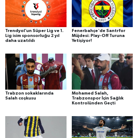
Trendyol’un Süper Lig ve 1.
Fenerbahçe'de Santrfor
Lig isim sponsorluğu 2 yıl
Müjdesi: Play-Off Turuna
daha uzatıldı
Yetişiyor!
Trabzon sokaklarında
Mohamed Salah,
Salah coşkusu
Trabzonspor İçin Sağlık
Kontrolünden Geçti