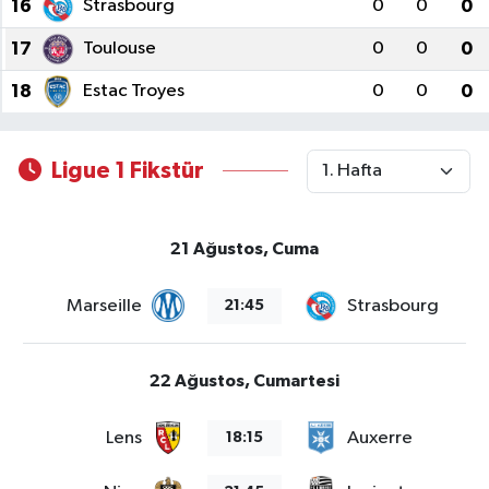
16
Strasbourg
0
0
0
17
Toulouse
0
0
0
Magazin
18
Estac Troyes
0
0
0
Resmi İlanlar
Sağlık
Ligue 1 Fikstür
Seri İlan
21 Ağustos, Cuma
Siyaset
Marseille
Strasbourg
21:45
Sokak Hayvanlarını Sahiplendirme
22 Ağustos, Cumartesi
Sonsöz Özel
Lens
Auxerre
18:15
Spor