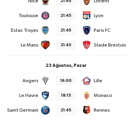
Nice
Lorient
21:45
Vasıta
Toulouse
Lyon
21:45
Yaşam
Estac Troyes
Paris FC
21:45
Le Mans
Stade Brestois 2
21:45
23 Ağustos, Pazar
Angers
Lille
16:00
Le Havre
Monaco
18:15
aris Saint Germain
Rennes
21:45