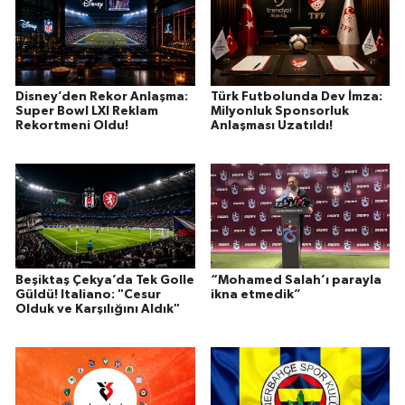
Disney’den Rekor Anlaşma:
Türk Futbolunda Dev İmza:
Super Bowl LXI Reklam
Milyonluk Sponsorluk
Rekortmeni Oldu!
Anlaşması Uzatıldı!
Beşiktaş Çekya’da Tek Golle
“Mohamed Salah’ı parayla
Güldü! Italiano: "Cesur
ikna etmedik”
Olduk ve Karşılığını Aldık"