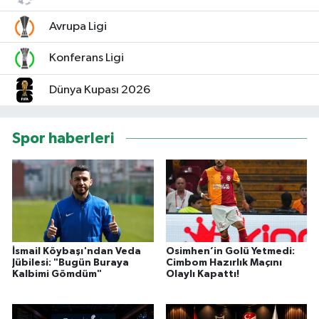
Avrupa Ligi
Konferans Ligi
Dünya Kupası 2026
Spor haberleri
İsmail Köybaşı'ndan Veda
Osimhen’in Golü Yetmedi:
Jübilesi: "Bugün Buraya
Cimbom Hazırlık Maçını
Kalbimi Gömdüm"
Olaylı Kapattı!