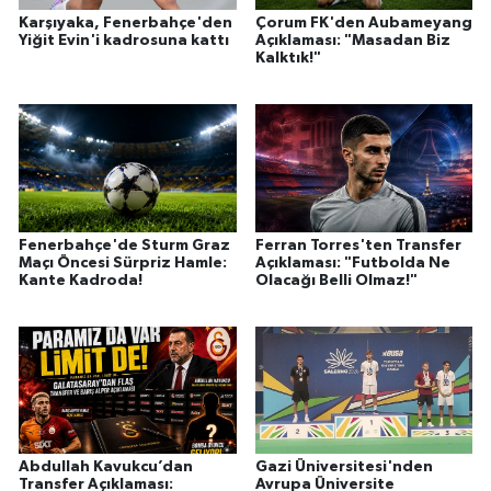
Karşıyaka, Fenerbahçe'den
Çorum FK'den Aubameyang
Yiğit Evin'i kadrosuna kattı
Açıklaması: "Masadan Biz
Kalktık!"
Fenerbahçe'de Sturm Graz
Ferran Torres'ten Transfer
Maçı Öncesi Sürpriz Hamle:
Açıklaması: "Futbolda Ne
Kante Kadroda!
Olacağı Belli Olmaz!"
Abdullah Kavukcu’dan
Gazi Üniversitesi'nden
Transfer Açıklaması:
Avrupa Üniversite