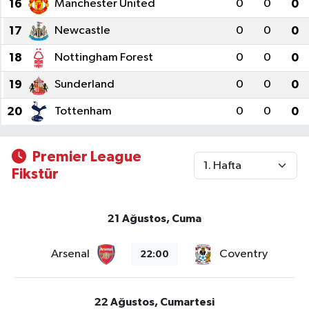
16
Manchester United
0
0
0
17
Newcastle
0
0
0
Magazin
18
Nottingham Forest
0
0
0
Resmi İlanlar
19
Sunderland
0
0
0
Sağlık
20
Tottenham
0
0
0
Seri İlan
Premier League
Fikstür
Siyaset
Sokak Hayvanlarını Sahiplendirme
21 Ağustos, Cuma
Sonsöz Özel
Arsenal
Coventry
22:00
Spor
22 Ağustos, Cumartesi