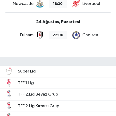
Newcastle
Liverpool
18:30
24 Ağustos, Pazartesi
Fulham
Chelsea
22:00
Süper Lig
TFF 1.Lig
TFF 2.Lig Beyaz Grup
TFF 2.Lig Kırmızı Grup