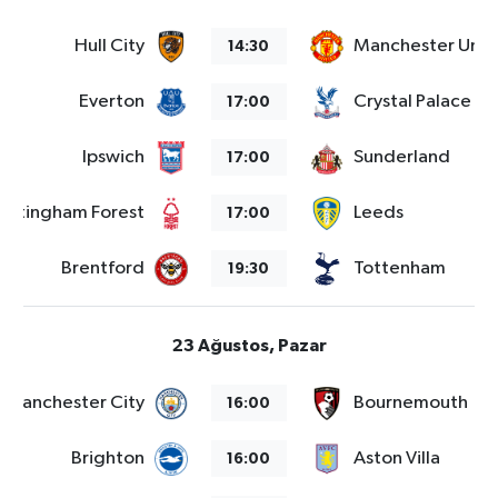
Vasıta
Hull City
Manchester Unit
14:30
Yaşam
Everton
Crystal Palace
17:00
Ipswich
Sunderland
17:00
ottingham Forest
Leeds
17:00
Brentford
Tottenham
19:30
23 Ağustos, Pazar
Manchester City
Bournemouth
16:00
Brighton
Aston Villa
16:00