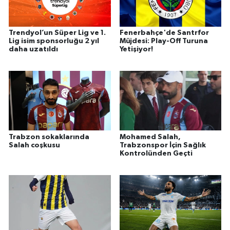
Trendyol’un Süper Lig ve 1.
Fenerbahçe'de Santrfor
Lig isim sponsorluğu 2 yıl
Müjdesi: Play-Off Turuna
daha uzatıldı
Yetişiyor!
Trabzon sokaklarında
Mohamed Salah,
Salah coşkusu
Trabzonspor İçin Sağlık
Kontrolünden Geçti