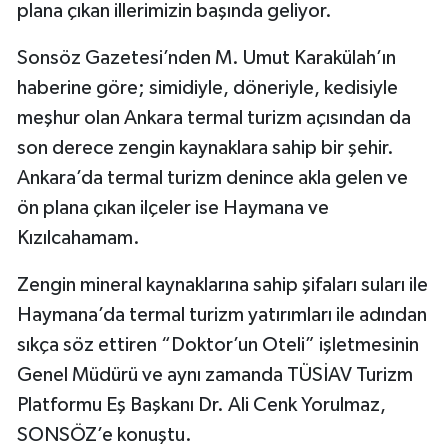
plana çıkan illerimizin başında geliyor.
Magazin
Sonsöz Gazetesi’nden M. Umut Karakülah’ın
haberine göre; simidiyle, döneriyle, kedisiyle
Resmi İlanlar
meşhur olan Ankara termal turizm açısından da
son derece zengin kaynaklara sahip bir şehir.
Sağlık
Ankara’da termal turizm denince akla gelen ve
Seri İlan
ön plana çıkan ilçeler ise Haymana ve
Kızılcahamam.
Siyaset
Zengin mineral kaynaklarına sahip şifaları suları ile
Sokak Hayvanlarını Sahiplendirme
Haymana’da termal turizm yatırımları ile adından
sıkça söz ettiren “Doktor’un Oteli” işletmesinin
Sonsöz Özel
Genel Müdürü ve aynı zamanda TÜSİAV Turizm
Platformu Eş Başkanı Dr. Ali Cenk Yorulmaz,
Spor
SONSÖZ’e konuştu.