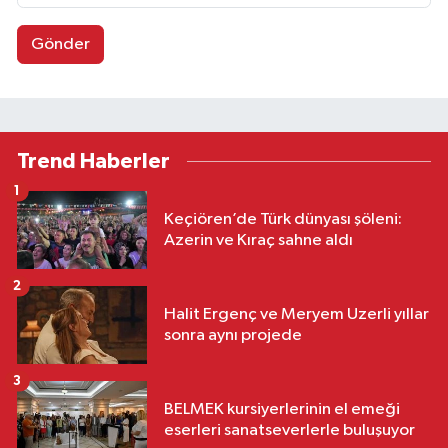
Gönder
Trend Haberler
1
Keçiören’de Türk dünyası şöleni:
Azerin ve Kıraç sahne aldı
2
Halit Ergenç ve Meryem Uzerli yıllar
sonra aynı projede
3
BELMEK kursiyerlerinin el emeği
eserleri sanatseverlerle buluşuyor