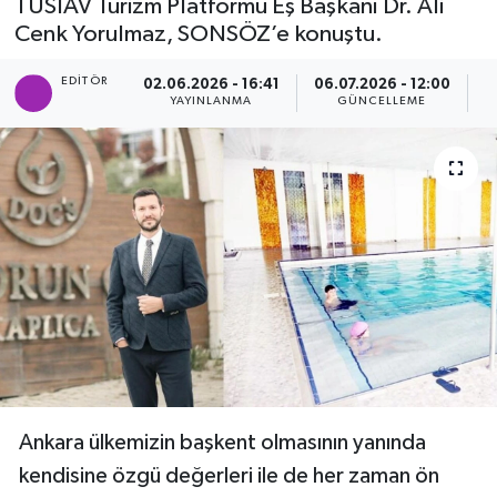
TÜSİAV Turizm Platformu Eş Başkanı Dr. Ali
Cenk Yorulmaz, SONSÖZ’e konuştu.
Ekonomi
EDITÖR
02.06.2026 - 16:41
06.07.2026 - 12:00
Eleman
YAYINLANMA
GÜNCELLEME
P
Emlak
Gündem
Gurme
Haber
İlçe Haberleri
Keşfet
Ankara ülkemizin başkent olmasının yanında
kendisine özgü değerleri ile de her zaman ön
Kültür & Sanat