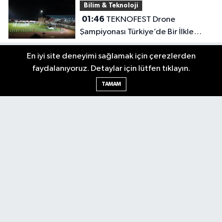
Bilim & Teknoloji
01:46
TEKNOFEST Drone
Şampiyonası Türkiye’de Bir İlkle
Başladı!
En iyi site deneyimi sağlamak için çerezlerden
faydalanıyoruz. Detaylar için lütfen tıklayın.
TAMAM
Ulusal haberin Ankara'dan yankılanan sesi: Sonsöz Gazetesi.
Türkiye'nin dört bir yanından en güncel, sıcak, son dakika
haberlerini takip edin, gündemi bizimle okuyun, yorumlayın,
şekillendirin. Sonsöz, sadece haber değil, bir bilinçtir.
Ankara Nöbetçi Eczaneler
Ankara Hava Durumu
Ankara Namaz Vakitleri
Ankara Trafik Yoğunluk Haritası