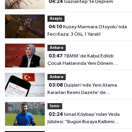
04:24
Gaziantep'te Deprem
Asayiş
04:10
Kuzey Marmara Otoyolu'nda
Feci Kaza: 3 Ölü, 1 Yaralı!
Ankara
03:47
TBMM'de Kabul Edildi:
Çocuk Haklarında Yeni Dönem
Başlıyor!
Ankara
03:08
Dışişleri'nde Yeni Atama
Kararları Resmi Gazete'de
Yayımlandı
İzmir
02:24
İsmail Köybaşı'ndan Veda
Jübilesi: "Bugün Buraya Kalbimi
Gömdüm"