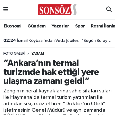
Asayiş
Ankara Nöbetçi Eczaneler
Ekonomi
Gündem
Yazarlar
Spor
Resmi İlanl
Astroloji & Burçlar
Ankara Hava Durumu
02:24
İsmail Köybaşı'ndan Veda Jübilesi: "Bugün Buraya Kalbimi Gömdüm"
Bilim & Teknoloji
Ankara Namaz Vakitleri
FOTO GALERI
YAŞAM
Biyografi
Ankara Trafik Yoğunluk Haritası
“Ankara’nın termal
turizmde hak ettiği yere
Çevre
Süper Lig Puan Durumu ve Fikstür
ulaşma zamanı geldi”
Diğer
Tüm Manşetler
Zengin mineral kaynaklarına sahip şifaları suları
ile Haymana’da termal turizm yatırımları ile
Dünya
Son Dakika Haberleri
adından sıkça söz ettiren “Doktor’un Oteli”
işletmesinin Genel Müdürü ve aynı zamanda
Eğitim
Haber Arşivi