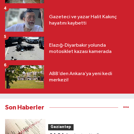
4
Gazeteci ve yazar Halit Kakınç
hayatını kaybetti
5
Elazığ-Diyarbakır yolunda
motosiklet kazası kamerada
6
ABB’den Ankara’ya yeni kedi
merkezi!
Son Haberler
Gaziantep