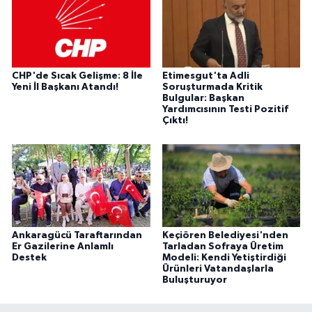
CHP'de Sıcak Gelişme: 8 İle
Etimesgut'ta Adli
Yeni İl Başkanı Atandı!
Soruşturmada Kritik
Bulgular: Başkan
Yardımcısının Testi Pozitif
Çıktı!
Ankaragücü Taraftarından
Keçiören Belediyesi'nden
Er Gazilerine Anlamlı
Tarladan Sofraya Üretim
Destek
Modeli: Kendi Yetiştirdiği
Ürünleri Vatandaşlarla
Buluşturuyor