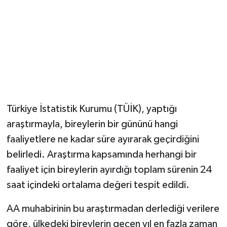
Magazin
Resmi İlanlar
Sağlık
Seri İlan
Türkiye İstatistik Kurumu (TÜİK), yaptığı
araştırmayla, bireylerin bir gününü hangi
Siyaset
faaliyetlere ne kadar süre ayırarak geçirdiğini
Sokak Hayvanlarını Sahiplendirme
belirledi. Araştırma kapsamında herhangi bir
faaliyet için bireylerin ayırdığı toplam sürenin 24
Sonsöz Özel
saat içindeki ortalama değeri tespit edildi.
Spor
AA muhabirinin bu araştırmadan derlediği verilere
göre, ülkedeki bireylerin geçen yıl en fazla zaman