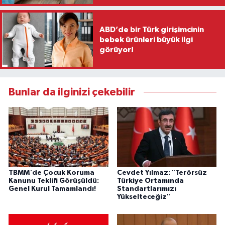
ABD’de bir Türk girişimcinin
bebek ürünleri büyük ilgi
görüyor!
Bunlar da ilginizi çekebilir
TBMM'de Çocuk Koruma
Cevdet Yılmaz: "Terörsüz
Kanunu Teklifi Görüşüldü:
Türkiye Ortamında
Genel Kurul Tamamlandı!
Standartlarımızı
Yükselteceğiz"