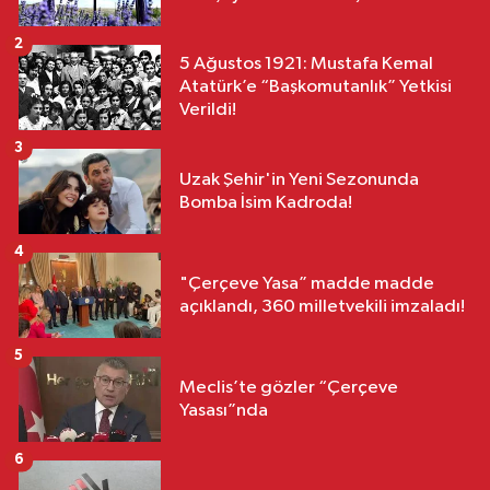
2
5 Ağustos 1921: Mustafa Kemal
Atatürk’e “Başkomutanlık” Yetkisi
Verildi!
3
Uzak Şehir'in Yeni Sezonunda
Bomba İsim Kadroda!
4
"Çerçeve Yasa” madde madde
açıklandı, 360 milletvekili imzaladı!
5
Meclis’te gözler “Çerçeve
Yasası”nda
6