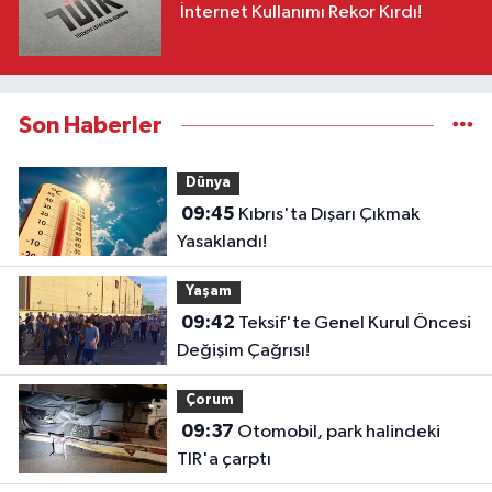
İnternet Kullanımı Rekor Kırdı!
Son Haberler
Dünya
09:45
Kıbrıs'ta Dışarı Çıkmak
Yasaklandı!
Yaşam
09:42
Teksif'te Genel Kurul Öncesi
Değişim Çağrısı!
Çorum
09:37
Otomobil, park halindeki
TIR'a çarptı