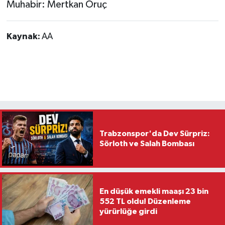
Muhabir: Mertkan Oruç
Kaynak:
AA
Trabzonspor'da Dev Sürpriz:
Sörloth ve Salah Bombası
En düşük emekli maaşı 23 bin
552 TL oldu! Düzenleme
yürürlüğe girdi