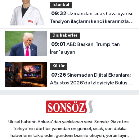
Istanbul
09:32
Uzmandan sıcak hava uyarısı:
Tansiyon ilaçlarını kendi kararınızla
değiştirmeyin
Dış haberler
09:01
ABD Başkanı Trump'tan
İran'a uyarı!
Kültür
07:26
Sinemadan Dijital Ekranlara:
Ağustos 2026’da İzleyiciyle Buluşan
En İddialı Yapımlar
Ulusal haberin Ankara'dan yankılanan sesi: Sonsöz Gazetesi.
Türkiye'nin dört bir yanından en güncel, sıcak, son dakika
haberlerini takip edin, gündemi bizimle okuyun, yorumlayın,