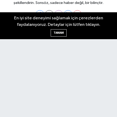
şekillendirin. Sonsöz, sadece haber değil, bir bilinçtir.
En iyi site deneyimi sağlamak için çerezlerden
faydalanıyoruz. Detaylar için lütfen tıklayın.
Ankara Nöbetçi Eczaneler
TAMAM
Ankara Hava Durumu
Ankara Namaz Vakitleri
Ankara Trafik Yoğunluk Haritası
Puan Durumu ve Fikstür
Tüm Manşetler
Son Dakika Haberleri
Haber Arşivi
Künye
Ekonomi
Gündem
Yazarlar
Spor
Politika
Magazin
Gündem
Asayiş
Sonsöz Özel