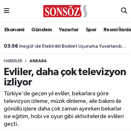
Asayiş
Ankara Nöbetçi Eczaneler
Ekonomi
Gündem
Yazarlar
Spor
Resmi İlanl
Astroloji & Burçlar
Ankara Hava Durumu
03:56
İnegöl'de Elektrikli Bisiklet Uçuruma Yuvarlandı: 3 Çocuk Yaralandı!
Bilim & Teknoloji
Ankara Namaz Vakitleri
HABERLER
ANKARA
Biyografi
Ankara Trafik Yoğunluk Haritası
Evliler, daha çok televizyon
izliyor
Çevre
Süper Lig Puan Durumu ve Fikstür
Türkiye'de geçen yıl evliler, bekarlara göre
Diğer
Tüm Manşetler
televizyon izleme, müzik dinleme, aile bakımı ile
gönüllü işlere daha çok zaman ayırırken bekarlar
Dünya
Son Dakika Haberleri
ise eğitim, hobi ve oyun gibi aktivitelerde evlileri
geçti.
Eğitim
Haber Arşivi