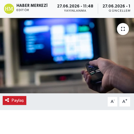
HABER MERKEZI
27.06.2026 - 11:48
27.06.2026 - 11
Ekonomi
EDITÖR
YAYINLANMA
GÜNCELLEME
Eleman
Emlak
Gündem
Gurme
Haber
Paylaş
-
+
A
A
İlçe Haberleri
Keşfet
Kültür & Sanat