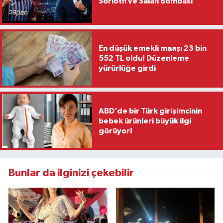
Sörloth ve Salah Bombası
En düşük emekli maaşı 23 bin
552 TL oldu! Düzenleme
yürürlüğe girdi
ABD’de bir Türk girişimcinin
bebek ürünleri büyük ilgi
görüyor!
Bunlar da ilginizi çekebilir