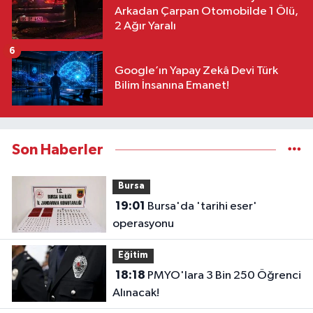
Arkadan Çarpan Otomobilde 1 Ölü,
2 Ağır Yaralı
6
Google’ın Yapay Zekâ Devi Türk
Bilim İnsanına Emanet!
Son Haberler
Bursa
19:01
Bursa'da 'tarihi eser'
operasyonu
Eğitim
18:18
PMYO'lara 3 Bin 250 Öğrenci
Alınacak!