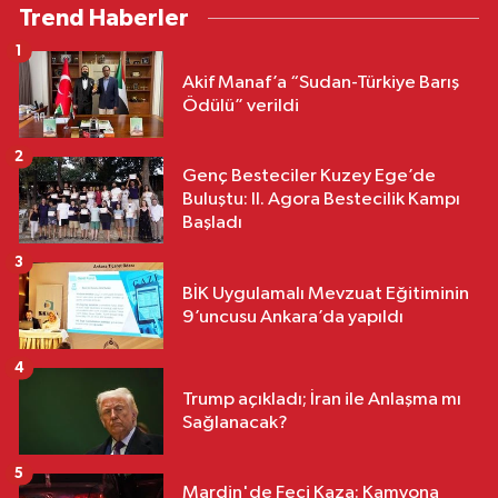
Trend Haberler
1
Akif Manaf’a “Sudan-Türkiye Barış
Ödülü” verildi
2
Genç Besteciler Kuzey Ege’de
Buluştu: II. Agora Bestecilik Kampı
Başladı
3
BİK Uygulamalı Mevzuat Eğitiminin
9’uncusu Ankara’da yapıldı
4
Trump açıkladı; İran ile Anlaşma mı
Sağlanacak?
5
Mardin'de Feci Kaza: Kamyona