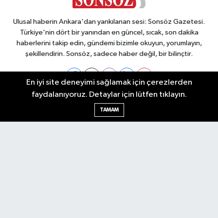
Ulusal haberin Ankara'dan yankılanan sesi: Sonsöz Gazetesi.
Türkiye'nin dört bir yanından en güncel, sıcak, son dakika
haberlerini takip edin, gündemi bizimle okuyun, yorumlayın,
şekillendirin. Sonsöz, sadece haber değil, bir bilinçtir.
En iyi site deneyimi sağlamak için çerezlerden
faydalanıyoruz. Detaylar için lütfen tıklayın.
Ankara Nöbetçi Eczaneler
TAMAM
Ankara Hava Durumu
Ankara Namaz Vakitleri
Ankara Trafik Yoğunluk Haritası
Puan Durumu ve Fikstür
Tüm Manşetler
Son Dakika Haberleri
Haber Arşivi
Künye
Ekonomi
Gündem
Yazarlar
Spor