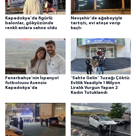
Kapadokya'da figürlü
Nevşehir'de ağabeyiyle
balonlar, gökyüzünde
tartıştı, evi ateşe verip
renkli anlara sahne oldu
kaçtı
Fenerbahçe'nin İspanyol
'Sahte Gelin' Tuzağı Çöktü:
futbolcusu Asensio
Evlilik Vaadiyle 1 Milyon
Kapadokya'da
Liralık Vurgun Yapan 2
Kadın Tutuklandı