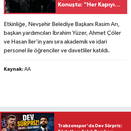
Konuştu: "Her Kapıyı
Kendi Kapımız Bildik"
Etkinliğe, Nevşehir Belediye Başkanı Rasim Arı,
başkan yardımcıları İbrahim Yüzer, Ahmet Çöler
ve Hasan İler'in yanı sıra akademik ve idari
personel ile öğrenciler ve davetliler katıldı.
Kaynak:
AA
Trabzonspor'da Dev Sürpriz: