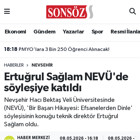
Asayiş
Ankara Nöbetçi Eczaneler
Ekonomi
Gündem
Yazarlar
Spor
Resmi İlanl
Astroloji & Burçlar
Ankara Hava Durumu
18:18
PMYO'lara 3 Bin 250 Öğrenci Alınacak!
Bilim & Teknoloji
Ankara Namaz Vakitleri
HABERLER
NEVSEHIR
Biyografi
Ankara Trafik Yoğunluk Haritası
Ertuğrul Sağlam NEVÜ'de
söyleşiye katıldı
Çevre
Süper Lig Puan Durumu ve Fikstür
Nevşehir Hacı Bektaş Veli Üniversitesinde
Diğer
Tüm Manşetler
(NEVÜ), 'Bir Başarı Hikayesi: Efsanelerden Dinle'
söyleşisinin konuğu teknik direktör Ertuğrul
Dünya
Son Dakika Haberleri
Sağlam oldu.
Eğitim
Haber Arşivi
HABER MERKEZI
08.05.2026 - 16:18
08.05.2026 - 16