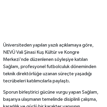
Magazin
Resmi İlanlar
Sağlık
Üniversiteden yapılan yazılı açıklamaya göre,
Seri İlan
NEVÜ Vali Şinasi Kuş Kültür ve Kongre
Merkezi'nde düzenlenen söyleşiye katılan
Siyaset
Sağlam, profesyonel futbolculuk döneminden
Sokak Hayvanlarını Sahiplendirme
teknik direktörlüğe uzanan süreçte yaşadığı
tecrübeleri katılımcılarla paylaştı.
Sonsöz Özel
Sporun birleştirici gücüne vurgu yapan Sağlam,
Spor
başarıya ulaşmanın temelinde disiplinli çalışma,
kararlılık ve güçlü bir karakter yapısının