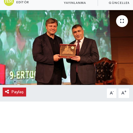
EDITÖR
YAYINLANMA
GÜNCELLEME
Ekonomi
Eleman
Emlak
Gündem
Gurme
Haber
Paylaş
-
+
A
A
İlçe Haberleri
Keşfet
Kültür & Sanat