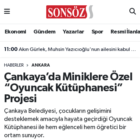
Asayiş
Ankara Nöbetçi Eczaneler
Ekonomi
Gündem
Yazarlar
Spor
Resmi İlanl
Astroloji & Burçlar
Ankara Hava Durumu
11:00
Akın Gürlek, Muhsin Yazıcıoğlu'nun ailesini kabul edecek
Bilim & Teknoloji
Ankara Namaz Vakitleri
HABERLER
ANKARA
Biyografi
Ankara Trafik Yoğunluk Haritası
Çankaya’da Miniklere Özel
“Oyuncak Kütüphanesi”
Çevre
Süper Lig Puan Durumu ve Fikstür
Projesi
Diğer
Tüm Manşetler
Çankaya Belediyesi, çocukların gelişimini
desteklemek amacıyla hayata geçirdiği Oyuncak
Dünya
Son Dakika Haberleri
Kütüphanesi ile hem eğlenceli hem öğretici bir
ortam sunuyor.
Eğitim
Haber Arşivi