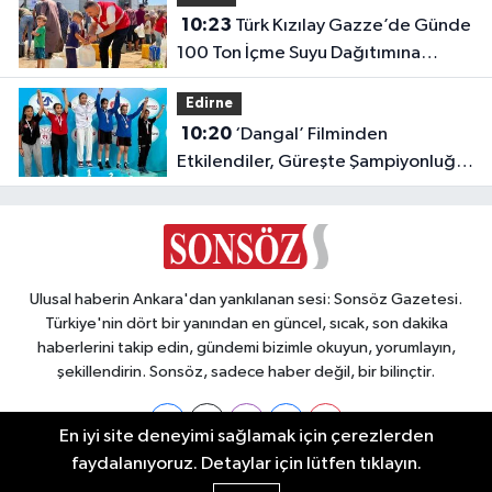
10:23
Türk Kızılay Gazze’de Günde
100 Ton İçme Suyu Dağıtımına
Başladı
Edirne
10:20
‘Dangal’ Filminden
Etkilendiler, Güreşte Şampiyonluğa
Doymadılar!
Ulusal haberin Ankara'dan yankılanan sesi: Sonsöz Gazetesi.
Türkiye'nin dört bir yanından en güncel, sıcak, son dakika
haberlerini takip edin, gündemi bizimle okuyun, yorumlayın,
şekillendirin. Sonsöz, sadece haber değil, bir bilinçtir.
En iyi site deneyimi sağlamak için çerezlerden
faydalanıyoruz. Detaylar için lütfen tıklayın.
Ankara Nöbetçi Eczaneler