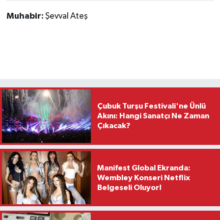
Muhabir:
Şevval Ateş
Çubuk Turşu Festivali'ne Ünlü
Akını: Hangi Sanatçı Ne Zaman
Çıkacak?
Manifest Global Ekranda:
Wembley Konseri Netflix
Belgeseli Oluyor!