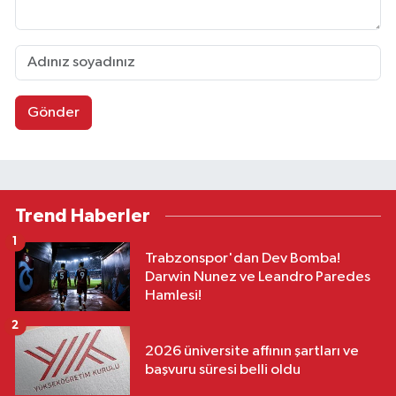
Gönder
Trend Haberler
1
Trabzonspor'dan Dev Bomba!
Darwin Nunez ve Leandro Paredes
Hamlesi!
2
2026 üniversite affının şartları ve
başvuru süresi belli oldu