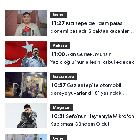
Genel
11:27
Kızıltepe’de “dam palas”
dönemi başladı: Sıcaktan kaçanlar
damlara çıkıyor
Ankara
11:00
Akın Gürlek, Muhsin
Yazıcıoğlu'nun ailesini kabul edecek
Gaziantep
10:57
Gaziantep’te otomobil
dereye yuvarlandı: 81 yaşındaki
sürücü yaralandı
Magazin
10:31
Sefo’nun Hayranıyla Mikrofon
Kapışması Gündem Oldu!
Genel