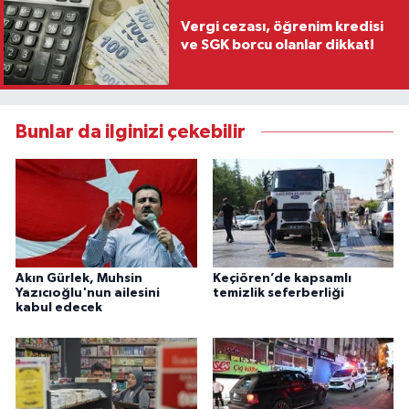
Vergi cezası, öğrenim kredisi
ve SGK borcu olanlar dikkat!
Bunlar da ilginizi çekebilir
Akın Gürlek, Muhsin
Keçiören’de kapsamlı
Yazıcıoğlu'nun ailesini
temizlik seferberliği
kabul edecek