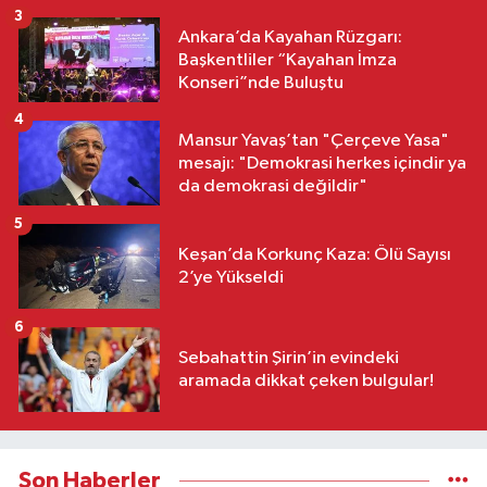
3
Ankara’da Kayahan Rüzgarı:
Başkentliler “Kayahan İmza
Konseri”nde Buluştu
4
Mansur Yavaş’tan "Çerçeve Yasa"
mesajı: "Demokrasi herkes içindir ya
da demokrasi değildir"
5
Keşan’da Korkunç Kaza: Ölü Sayısı
2’ye Yükseldi
6
Sebahattin Şirin’in evindeki
aramada dikkat çeken bulgular!
Son Haberler