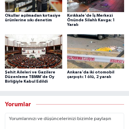
Okullar açılmadan kırtasiye
Kırıkkale'de İş Merkezi
ürünlerine sıkı denetim
Önünde Silahlı Kavga: 1
Yaralı
Şehit Aileleri ve Gazilere
Ankara'da iki otomobil
Düzenleme TBMM'de Oy
çarpıştı: 1 ölü, 2 yaralı
Birliğiyle Kabul Edildi
Yorumlar