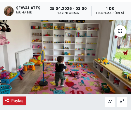
ŞEVVAL ATEŞ
25.04.2026 - 03:00
1 DK
Ekonomi
MUHABIR
YAYINLANMA
OKUNMA SÜRESI
Eleman
Emlak
Gündem
Gurme
Haber
İlçe Haberleri
Paylaş
-
+
A
A
Keşfet
Kültür & Sanat