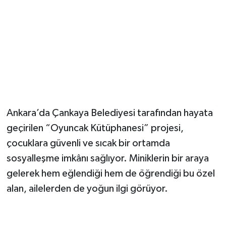
Magazin
Resmi İlanlar
Sağlık
Seri İlan
Ankara’da Çankaya Belediyesi tarafından hayata
Siyaset
geçirilen “Oyuncak Kütüphanesi” projesi,
çocuklara güvenli ve sıcak bir ortamda
Sokak Hayvanlarını Sahiplendirme
sosyalleşme imkânı sağlıyor. Miniklerin bir araya
gelerek hem eğlendiği hem de öğrendiği bu özel
Sonsöz Özel
alan, ailelerden de yoğun ilgi görüyor.
Spor