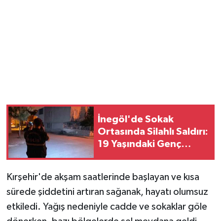
Magazin
Resmi İlanlar
Sağlık
Seri İlan
İnegöl'de Sokak
Siyaset
Ortasında Silahlı Saldırı:
19 Yaşındaki Genç
Sokak Hayvanlarını Sahiplendirme
Yaralandı
Sonsöz Özel
Kırşehir'de akşam saatlerinde başlayan ve kısa
sürede şiddetini artıran sağanak, hayatı olumsuz
Spor
etkiledi. Yağış nedeniyle cadde ve sokaklar göle