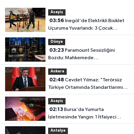
Asayiş
03:56
İnegöl'de Elektrikli Bisiklet
Uçuruma Yuvarlandı: 3 Çocuk
Yaralandı!
Dünya
03:23
Paramount Sessizliğini
Bozdu: Mahkemede
Kazanacağımıza İnanıyoruz!
Ankara
02:48
Cevdet Yılmaz: "Terörsüz
Türkiye Ortamında Standartlarımızı
Yükselteceğiz"
Asayiş
02:13
Bursa'da Yumurta
İşletmesinde Yangın: 1 İtfaiyeci
Dumandan Etkilendi
Antalya