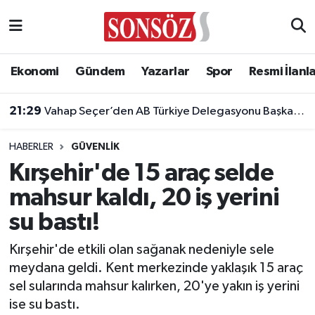
Asayiş
Ankara Nöbetçi Eczaneler
Ekonomi
Gündem
Yazarlar
Spor
Resmi İlanl
Astroloji & Burçlar
Ankara Hava Durumu
21:29
Vahap Seçer’den AB Türkiye Delegasyonu Başkanı Aivo Orav’a nezaket ziyareti
Bilim & Teknoloji
Ankara Namaz Vakitleri
HABERLER
GÜVENLIK
Biyografi
Ankara Trafik Yoğunluk Haritası
Kırşehir'de 15 araç selde
mahsur kaldı, 20 iş yerini
Çevre
Süper Lig Puan Durumu ve Fikstür
su bastı!
Diğer
Tüm Manşetler
Kırşehir'de etkili olan sağanak nedeniyle sele
meydana geldi. Kent merkezinde yaklaşık 15 araç
Dünya
Son Dakika Haberleri
sel sularında mahsur kalırken, 20'ye yakın iş yerini
ise su bastı.
Eğitim
Haber Arşivi