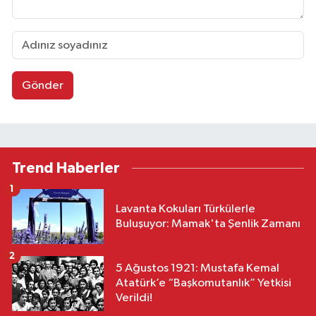
Gönder
Trend Haberler
1
Lavanta Kokuları Türkülerle
Buluşuyor: Mamak'ta Şenlik Zamanı
2
5 Ağustos 1921: Mustafa Kemal
Atatürk’e “Başkomutanlık” Yetkisi
Verildi!