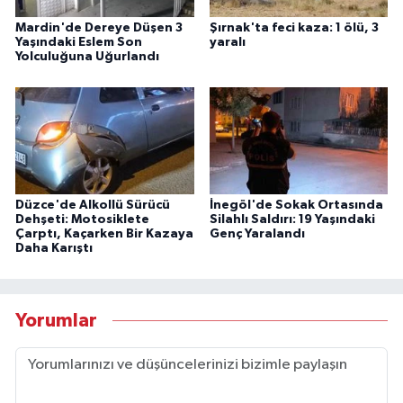
Mardin'de Dereye Düşen 3
Şırnak'ta feci kaza: 1 ölü, 3
Yaşındaki Eslem Son
yaralı
Yolculuğuna Uğurlandı
Düzce'de Alkollü Sürücü
İnegöl'de Sokak Ortasında
Dehşeti: Motosiklete
Silahlı Saldırı: 19 Yaşındaki
Çarptı, Kaçarken Bir Kazaya
Genç Yaralandı
Daha Karıştı
Yorumlar