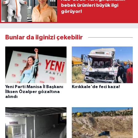
bebek ürünleri büyük ilgi
görüyor!
Bunlar da ilginizi çekebilir
Yeni Parti Manisa İl Başkanı
Kırıkkale'de feci kaza!
İlksen Özalper gözaltına
alındı