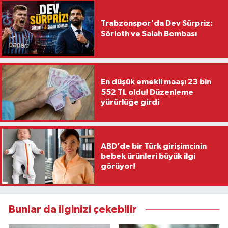
Trabzonspor'da Dev Sürpriz:
Sörloth ve Salah Bombası
En düşük emekli maaşı 23 bin
552 TL oldu! Düzenleme
yürürlüğe girdi
ABD’de bir Türk girişimcinin
bebek ürünleri büyük ilgi
görüyor!
Bunlar da ilginizi çekebilir