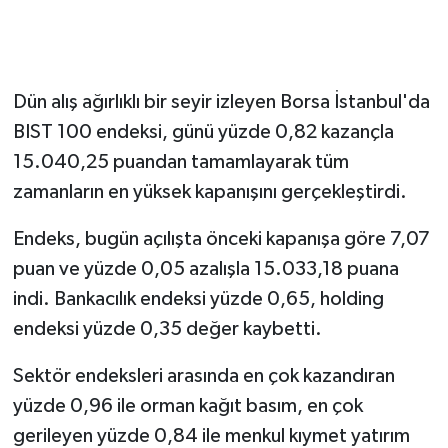
Magazin
Resmi İlanlar
Dün alış ağırlıklı bir seyir izleyen Borsa İstanbul'da
BIST 100 endeksi, günü yüzde 0,82 kazançla
Sağlık
15.040,25 puandan tamamlayarak tüm
zamanların en yüksek kapanışını gerçekleştirdi.
Seri İlan
Endeks, bugün açılışta önceki kapanışa göre 7,07
Siyaset
puan ve yüzde 0,05 azalışla 15.033,18 puana
indi. Bankacılık endeksi yüzde 0,65, holding
Sokak Hayvanlarını Sahiplendirme
endeksi yüzde 0,35 değer kaybetti.
Sonsöz Özel
Sektör endeksleri arasında en çok kazandıran
Spor
yüzde 0,96 ile orman kağıt basım, en çok
gerileyen yüzde 0,84 ile menkul kıymet yatırım