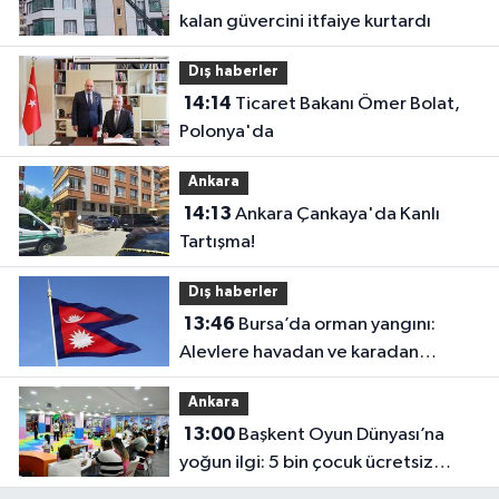
kalan güvercini itfaiye kurtardı
Dış haberler
14:14
Ticaret Bakanı Ömer Bolat,
Polonya'da
Ankara
14:13
Ankara Çankaya'da Kanlı
Tartışma!
Dış haberler
13:46
Bursa’da orman yangını:
Alevlere havadan ve karadan
müdahale
Ankara
13:00
Başkent Oyun Dünyası’na
yoğun ilgi: 5 bin çocuk ücretsiz
yararlandı