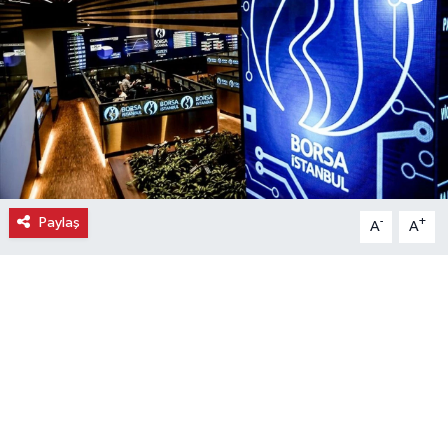
Ekonomi
Eleman
Emlak
Gündem
Paylaş
-
+
A
A
Gurme
Haber
İlçe Haberleri
Keşfet
Kültür & Sanat