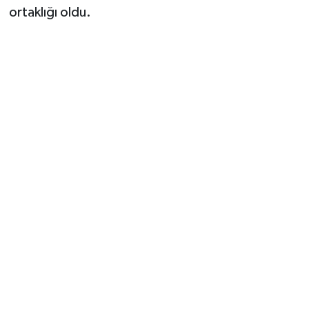
Vasıta
ortaklığı oldu.
Yaşam