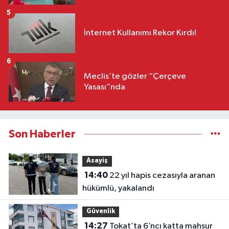
5
İnternet Kullanımı Rekor Kırdı!
6
Meclis’te gözler “Çerçeve
Yasası”nda
Son Haberler
Asayiş
14:40
22 yıl hapis cezasıyla aranan
hükümlü, yakalandı
Güvenlik
14:27
Tokat’ta 6’ncı katta mahsur