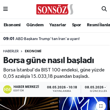
Asayiş
Ankara Nöbetçi Eczaneler
Ekonomi
Gündem
Yazarlar
Spor
Resmi İlanl
Astroloji & Burçlar
Ankara Hava Durumu
09:01
ABD Başkanı Trump'tan İran'a uyarı!
Bilim & Teknoloji
Ankara Namaz Vakitleri
HABERLER
EKONOMI
Biyografi
Ankara Trafik Yoğunluk Haritası
Borsa güne nasıl başladı
Çevre
Süper Lig Puan Durumu ve Fikstür
Borsa İstanbul'da BIST 100 endeksi, güne yüzde
0,05 azalışla 15.033,18 puandan başladı.
Diğer
Tüm Manşetler
HABER MERKEZI
08.05.2026 - 10:18
08.05.2026 - 10
EDITÖR
YAYINLANMA
GÜNCELLEME
Dünya
Son Dakika Haberleri
Eğitim
Haber Arşivi