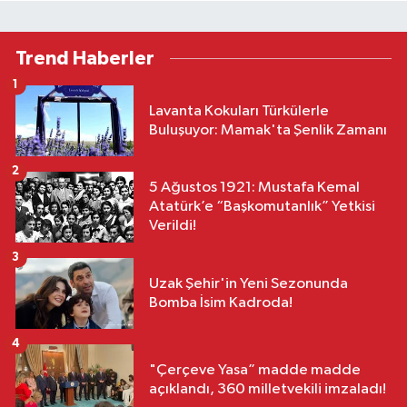
Trend Haberler
1
Lavanta Kokuları Türkülerle
Buluşuyor: Mamak'ta Şenlik Zamanı
2
5 Ağustos 1921: Mustafa Kemal
Atatürk’e “Başkomutanlık” Yetkisi
Verildi!
3
Uzak Şehir'in Yeni Sezonunda
Bomba İsim Kadroda!
4
"Çerçeve Yasa” madde madde
açıklandı, 360 milletvekili imzaladı!