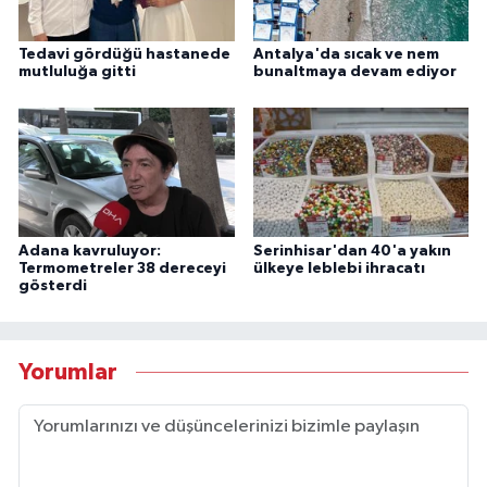
Tedavi gördüğü hastanede
Antalya'da sıcak ve nem
mutluluğa gitti
bunaltmaya devam ediyor
Adana kavruluyor:
Serinhisar'dan 40'a yakın
Termometreler 38 dereceyi
ülkeye leblebi ihracatı
gösterdi
Yorumlar