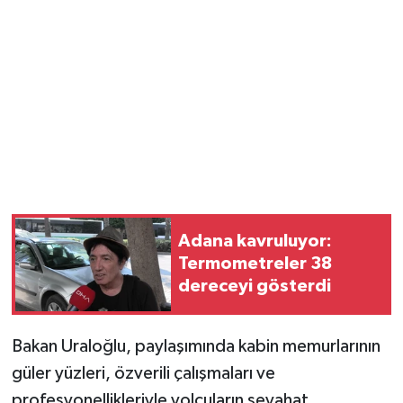
Magazin
Resmi İlanlar
Sağlık
Seri İlan
Siyaset
Adana kavruluyor:
Termometreler 38
Sokak Hayvanlarını Sahiplendirme
dereceyi gösterdi
Sonsöz Özel
Bakan Uraloğlu, paylaşımında kabin memurlarının
Spor
güler yüzleri, özverili çalışmaları ve
profesyonellikleriyle yolcuların seyahat