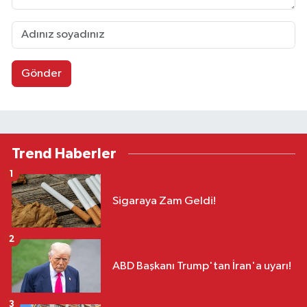
Gönder
Trend Haberler
1
Sigaraya Zam Geldi!
2
ABD Başkanı Trump'tan İran'a uyarı!
3