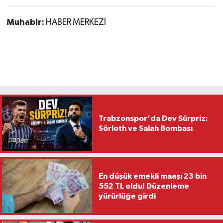
Muhabir:
HABER MERKEZİ
Trabzonspor'da Dev Sürpriz:
Sörloth ve Salah Bombası
En düşük emekli maaşı 23 bin
552 TL oldu! Düzenleme
yürürlüğe girdi