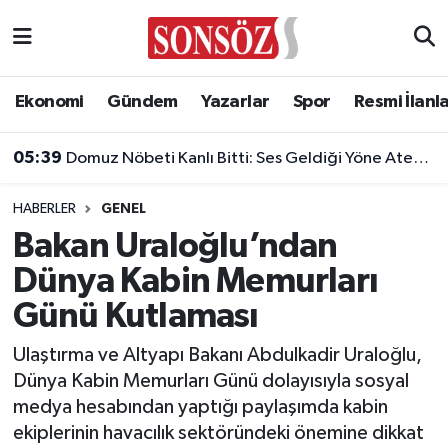
Asayiş
Ankara Nöbetçi Eczaneler
Ekonomi
Gündem
Yazarlar
Spor
Resmi İlanl
Astroloji & Burçlar
Ankara Hava Durumu
05:39
Domuz Nöbeti Kanlı Bitti: Ses Geldiği Yöne Ateş Açan Oğul Babasını Öldürdü!
04:43
Bilim & Teknoloji
Ankara Namaz Vakitleri
Türk Futbolunda Dev İmza: Milyonluk Sponsorluk Anlaşması Uzatıldı!
HABERLER
GENEL
Biyografi
Ankara Trafik Yoğunluk Haritası
Bakan Uraloğlu’ndan
Dünya Kabin Memurları
Çevre
Süper Lig Puan Durumu ve Fikstür
Günü Kutlaması
Diğer
Tüm Manşetler
Ulaştırma ve Altyapı Bakanı Abdulkadir Uraloğlu,
Dünya Kabin Memurları Günü dolayısıyla sosyal
Dünya
Son Dakika Haberleri
medya hesabından yaptığı paylaşımda kabin
ekiplerinin havacılık sektöründeki önemine dikkat
Eğitim
Haber Arşivi