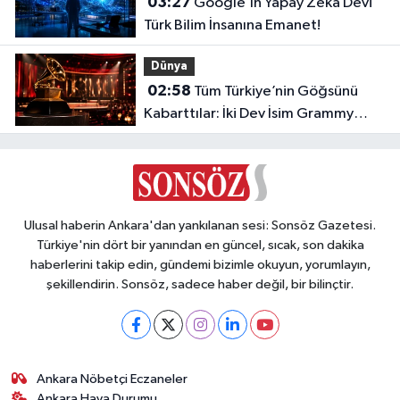
03:27
Google’ın Yapay Zekâ Devi
Türk Bilim İnsanına Emanet!
Dünya
02:58
Tüm Türkiye’nin Göğsünü
Kabarttılar: İki Dev İsim Grammy
Jürisine Seçildi!
Ulusal haberin Ankara'dan yankılanan sesi: Sonsöz Gazetesi.
Türkiye'nin dört bir yanından en güncel, sıcak, son dakika
haberlerini takip edin, gündemi bizimle okuyun, yorumlayın,
şekillendirin. Sonsöz, sadece haber değil, bir bilinçtir.
Ankara Nöbetçi Eczaneler
Ankara Hava Durumu