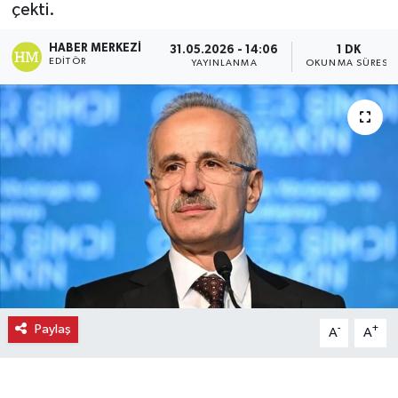
çekti.
Ekonomi
HABER MERKEZI
31.05.2026 - 14:06
1 DK
EDITÖR
YAYINLANMA
OKUNMA SÜRESI
Eleman
Emlak
Gündem
Gurme
Haber
İlçe Haberleri
Paylaş
-
+
A
A
Keşfet
Kültür & Sanat