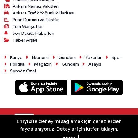
Ankara Namaz Vakitleri
Ankara Trafik Yoğunluk Haritası
Puan Durumu ve Fikstür
Tüm Manşetler
Son Dakika Haberleri
Haber Arşivi
Künye
Ekonomi
Gündem
Yazarlar
Spor
Politika
Magazin
Gündem
Asayiş
Sonsöz Özel
RSS
Copyright © 2025. Her hakkı saklıdır.
En iyi site deneyimi sağlamak için çerezlerden
faydalanıyoruz. Detaylar için lütfen tıklayın.
Haber Yazılımı:
TE Bilişim