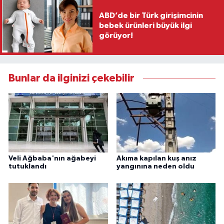
ABD’de bir Türk girişimcinin
bebek ürünleri büyük ilgi
görüyor!
Bunlar da ilginizi çekebilir
Veli Ağbaba'nın ağabeyi
Akıma kapılan kuş anız
tutuklandı
yangınına neden oldu