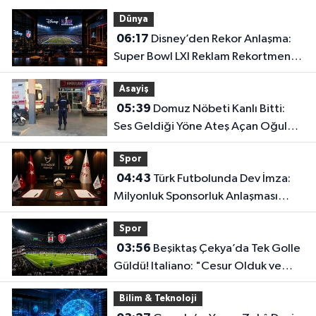
Dünya
06:17
Disney’den Rekor Anlaşma:
Super Bowl LXI Reklam Rekortmeni
Oldu!
Asayiş
05:39
Domuz Nöbeti Kanlı Bitti:
Ses Geldiği Yöne Ateş Açan Oğul
Babasını Öldürdü!
Spor
04:43
Türk Futbolunda Dev İmza:
Milyonluk Sponsorluk Anlaşması
Uzatıldı!
Spor
03:56
Beşiktaş Çekya’da Tek Golle
Güldü! Italiano: "Cesur Olduk ve
Karşılığını Aldık"
Bilim & Teknoloji