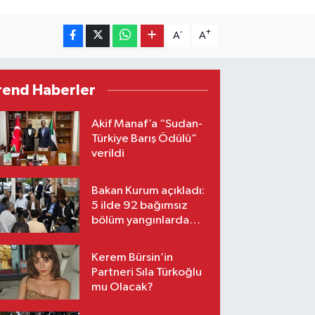
-
+
A
A
rend Haberler
Akif Manaf’a “Sudan-
Türkiye Barış Ödülü”
verildi
Bakan Kurum açıkladı:
5 ilde 92 bağımsız
bölüm yangınlarda
ağır hasar gördü
Kerem Bürsin’in
Partneri Sıla Türkoğlu
mu Olacak?