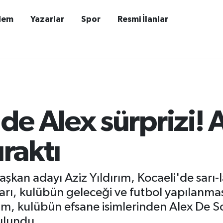
dem
Yazarlar
Spor
Resmi İlanlar
e Alex sürprizi! A
ıraktı
kan adayı Aziz Yıldırım, Kocaeli'de sarı-lac
ları, kulübün geleceği ve futbol yapılanmas
ım, kulübün efsane isimlerinden Alex De S
ulundu.