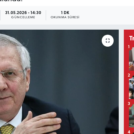
31.05.2026 - 14:30
1 DK
GÜNCELLEME
OKUNMA SÜRESI
T
1
2
3
4