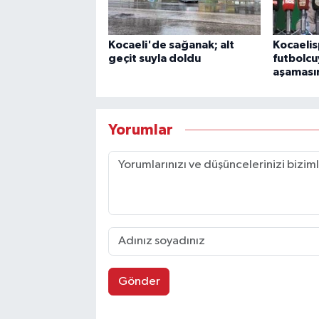
Kocaeli'de sağanak; alt
Kocaelis
geçit suyla doldu
futbolcuy
aşaması
Yorumlar
Gönder