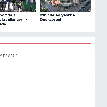
por'da 3
İzmit Belediyesi'ne
la yollar ayrılık
Operasyon!
nda