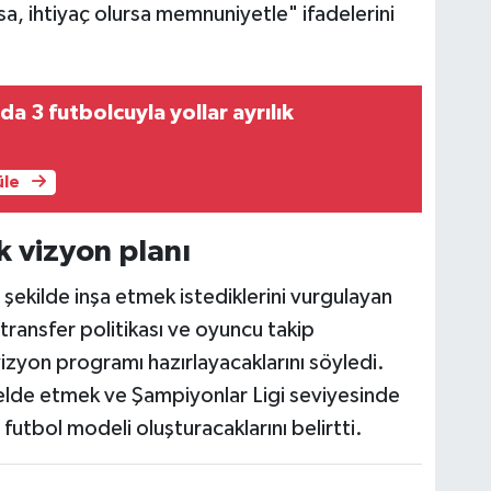
a, ihtiyaç olursa memnuniyetle" ifadelerini
a 3 futbolcuyla yollar ayrılık
üle
k vizyon planı
 şekilde inşa etmek istediklerini vurgulayan
 transfer politikası ve oyuncu takip
 vizyon programı hazırlayacaklarını söyledi.
 elde etmek ve Şampiyonlar Ligi seviyesinde
futbol modeli oluşturacaklarını belirtti.