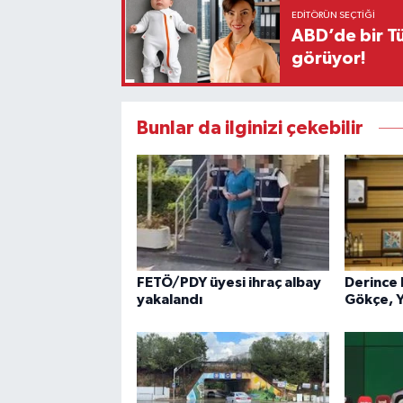
EDITÖRÜN SEÇTIĞI
ABD’de bir Tü
görüyor!
Bunlar da ilginizi çekebilir
FETÖ/PDY üyesi ihraç albay
Derince 
yakalandı
Gökçe, Y