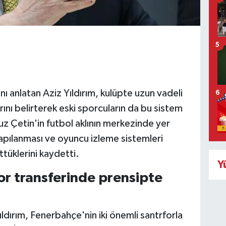
5
ı anlatan Aziz Yıldırım, kulüpte uzun vadeli
6
rını belirterek eski sporcuların da bu sistem
uz Çetin'in futbol aklının merkezinde yer
yapılanması ve oyuncu izleme sistemleri
tüklerini kaydetti.
Y
for transferinde prensipte
ldırım, Fenerbahçe'nin iki önemli santrforla