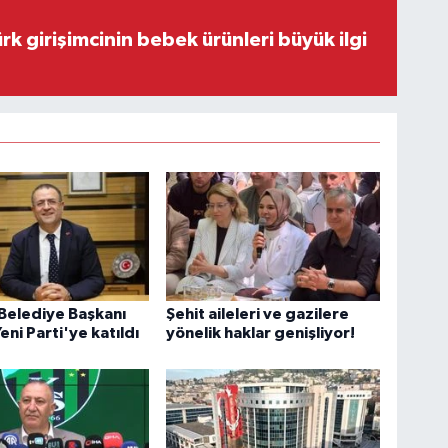
rk girişimcinin bebek ürünleri büyük ilgi
Belediye Başkanı
Şehit aileleri ve gazilere
eni Parti'ye katıldı
yönelik haklar genişliyor!