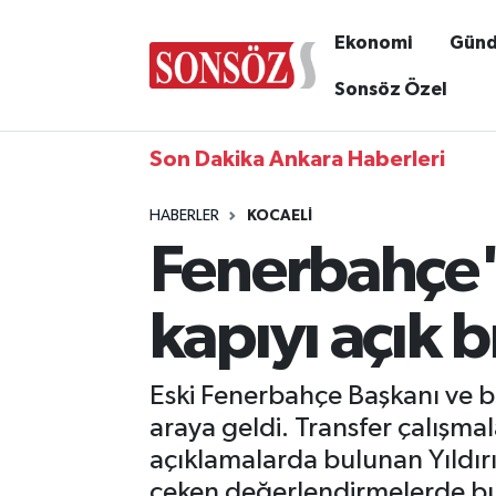
Ekonomi
Gün
Sonsöz Özel
Son Dakika Ankara Haberleri
HABERLER
KOCAELI
Fenerbahçe'd
kapıyı açık b
Eski Fenerbahçe Başkanı ve baş
araya geldi. Transfer çalışma
açıklamalarda bulunan Yıldır
çeken değerlendirmelerde b