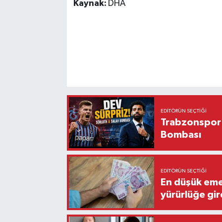
Kaynak:
DHA
EDITÖRÜN SEÇTIĞI
Trabzonspor'
Bombası
EDITÖRÜN SEÇTIĞI
En düşük eme
yürürlüğe gir