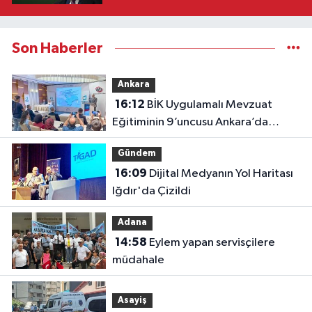
Son Haberler
Ankara
16:12
BİK Uygulamalı Mevzuat
Eğitiminin 9’uncusu Ankara’da
yapıldı
Gündem
16:09
Dijital Medyanın Yol Haritası
Iğdır'da Çizildi
Adana
14:58
Eylem yapan servisçilere
müdahale
Asayiş