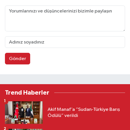
Gönder
Trend Haberler
1
Akif Manaf’a “Sudan-Türkiye Barış
Ödülü” verildi
2