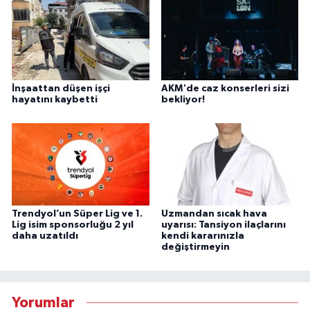
İnşaattan düşen işçi
AKM'de caz konserleri sizi
hayatını kaybetti
bekliyor!
Trendyol’un Süper Lig ve 1.
Uzmandan sıcak hava
Lig isim sponsorluğu 2 yıl
uyarısı: Tansiyon ilaçlarını
daha uzatıldı
kendi kararınızla
değiştirmeyin
Yorumlar