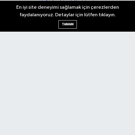
En iyi site deneyimi sağlamak için çerezlerden
faydalanıyoruz. Detaylar için lütfen tıklayın.
Ankara Nöbetçi Eczaneler
TAMAM
Ankara Hava Durumu
Ankara Namaz Vakitleri
Ankara Trafik Yoğunluk Haritası
Puan Durumu ve Fikstür
Tüm Manşetler
Son Dakika Haberleri
Haber Arşivi
Künye
Ekonomi
Gündem
Yazarlar
Spor
Politika
Magazin
Gündem
Asayiş
Sonsöz Özel