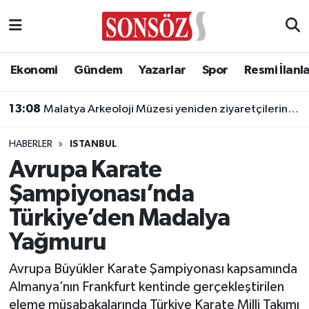
Asayiş
Ankara Nöbetçi Eczaneler
Ekonomi
Gündem
Yazarlar
Spor
Resmi İlanl
Astroloji & Burçlar
Ankara Hava Durumu
13:08
Malatya Arkeoloji Müzesi yeniden ziyaretçilerini ağırlayacak
Bilim & Teknoloji
Ankara Namaz Vakitleri
HABERLER
ISTANBUL
Biyografi
Ankara Trafik Yoğunluk Haritası
Avrupa Karate
Şampiyonası’nda
Çevre
Süper Lig Puan Durumu ve Fikstür
Türkiye’den Madalya
Diğer
Tüm Manşetler
Yağmuru
Dünya
Son Dakika Haberleri
Avrupa Büyükler Karate Şampiyonası kapsamında
Almanya’nın Frankfurt kentinde gerçekleştirilen
Eğitim
Haber Arşivi
eleme müsabakalarında Türkiye Karate Milli Takımı