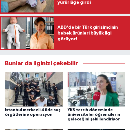
yürürlüğe girdi
ABD’de bir Türk girişimcinin
bebek ürünleri büyük ilgi
görüyor!
Bunlar da ilginizi çekebilir
İstanbul merkezli 4 ilde suç
YKS tercih döneminde
örgütlerine operasyon
üniversiteler öğrencilerin
geleceğini şekillendiriyor