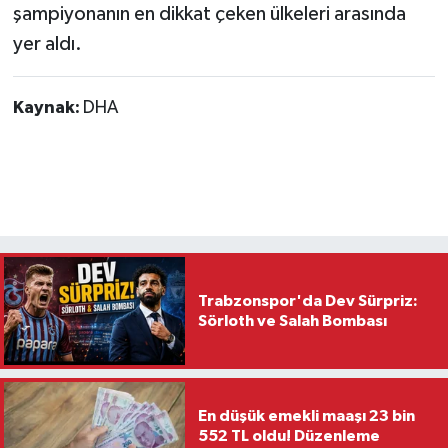
şampiyonanın en dikkat çeken ülkeleri arasında
yer aldı.
Kaynak:
DHA
Trabzonspor'da Dev Sürpriz:
Sörloth ve Salah Bombası
En düşük emekli maaşı 23 bin
552 TL oldu! Düzenleme