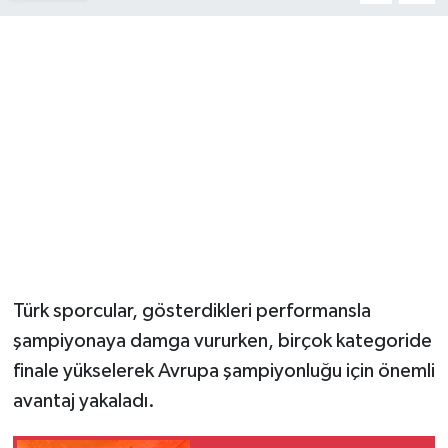
Magazin
Resmi İlanlar
Sağlık
Seri İlan
Siyaset
Sokak Hayvanlarını Sahiplendirme
Türk sporcular, gösterdikleri performansla
şampiyonaya damga vururken, birçok kategoride
Sonsöz Özel
finale yükselerek Avrupa şampiyonluğu için önemli
avantaj yakaladı.
Spor