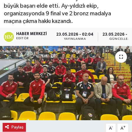
büyük başarı elde etti. Ay-yıldızlı ekip,
Ekonomi
organizasyonda 9 final ve 2 bronz madalya
maçına çıkma hakkı kazandı.
Eleman
HABER MERKEZI
23.05.2026 - 02:04
23.05.2026 - 0
EDITÖR
YAYINLANMA
GÜNCELLEM
Emlak
Gündem
Gurme
Haber
İlçe Haberleri
Keşfet
Paylaş
-
+
A
A
Kültür & Sanat