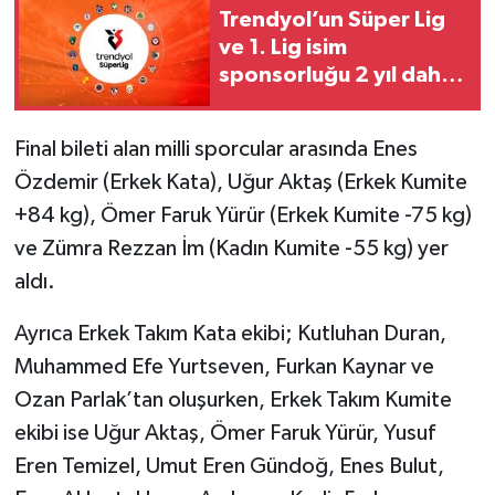
Vasıta
Trendyol’un Süper Lig
ve 1. Lig isim
Yaşam
sponsorluğu 2 yıl daha
uzatıldı
Final bileti alan milli sporcular arasında Enes
Özdemir (Erkek Kata), Uğur Aktaş (Erkek Kumite
+84 kg), Ömer Faruk Yürür (Erkek Kumite -75 kg)
ve Zümra Rezzan İm (Kadın Kumite -55 kg) yer
aldı.
Ayrıca Erkek Takım Kata ekibi; Kutluhan Duran,
Muhammed Efe Yurtseven, Furkan Kaynar ve
Ozan Parlak’tan oluşurken, Erkek Takım Kumite
ekibi ise Uğur Aktaş, Ömer Faruk Yürür, Yusuf
Eren Temizel, Umut Eren Gündoğ, Enes Bulut,