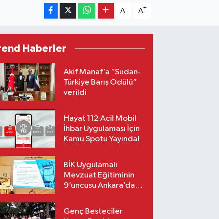
-
+
A
A
rend Haberler
Akif Manaf’a “Sudan-
Türkiye Barış Ödülü”
verildi
Hayat 112 Acil Mobil
İhbar Uygulaması İçin
Kamu Spotu Yayında!
BİK Uygulamalı
Mevzuat Eğitiminin
9’uncusu Ankara’da
yapıldı
Genç Besteciler