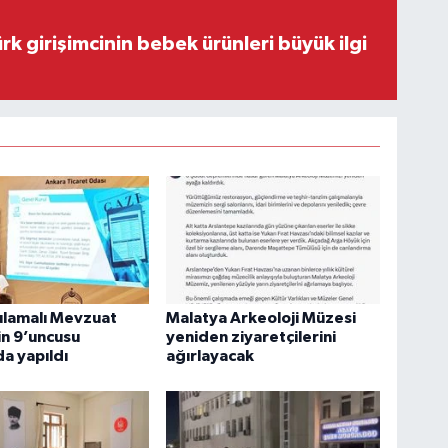
rk girişimcinin bebek ürünleri büyük ilgi
ulamalı Mevzuat
Malatya Arkeoloji Müzesi
in 9’uncusu
yeniden ziyaretçilerini
a yapıldı
ağırlayacak