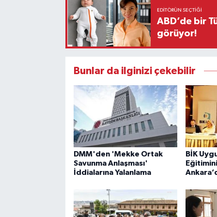
EDITÖRÜN SEÇTIĞI
ABD’de bir Tü
görüyor!
Bunlar da ilginizi çekebilir
DMM'den 'Mekke Ortak
BİK Uyg
Savunma Anlaşması'
Eğitimin
İddialarına Yalanlama
Ankara’d