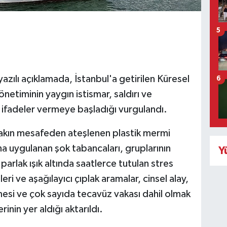
5
zılı açıklamada, İstanbul'a getirilen Küresel
6
yönetiminin yaygın istismar, saldırı ve
i ifadeler vermeye başladığı vurgulandı.
yakın mesafeden ateşlenen plastik mermi
na uygulanan şok tabancaları, gruplarının
Y
 parlak ışık altında saatlerce tutulan stres
eri ve aşağılayıcı çıplak aramalar, cinsel alay,
mesi ve çok sayıda tecavüz vakası dahil olmak
inin yer aldığı aktarıldı.