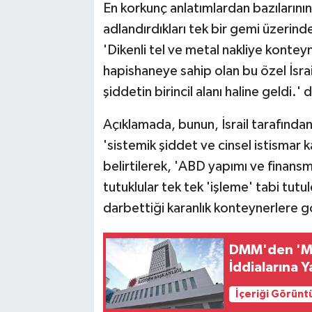
En korkunç anlatımlardan bazılarının,
adlandırdıkları tek bir gemi üzerind
'Dikenli tel ve metal nakliye konte
hapishaneye sahip olan bu özel İsra
şiddetin birincil alanı haline geldi.' d
Açıklamada, bunun, İsrail tarafından 
'sistemik şiddet ve cinsel istismar k
belirtilerek, 'ABD yapımı ve finan
tutuklular tek tek 'işleme' tabi tut
darbettiği karanlık konteynerlere göt
DMM'den 'M
İddialarına 
İçeriği Görünt