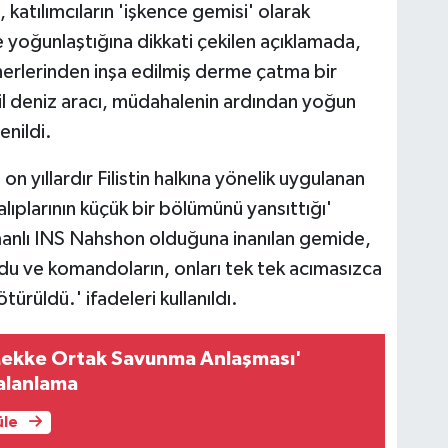
 katılımcıların 'işkence gemisi' olarak
e yoğunlaştığına dikkati çekilen açıklamada,
ynerlerinden inşa edilmiş derme çatma bir
il deniz aracı, müdahalenin ardından yoğun
enildi.
on yıllardır Filistin halkına yönelik uygulanan
alıplarının küçük bir bölümünü yansıttığı'
smanlı INS Nahshon olduğuna inanılan gemide,
uldu ve komandoların, onları tek tek acımasızca
ürüldü.' ifadeleri kullanıldı.
ekke Ortak Savunma Anlaşması'
Yalanlama
üle