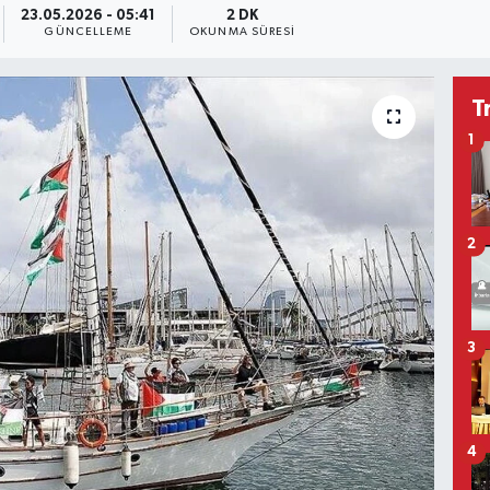
23.05.2026 - 05:41
2 DK
GÜNCELLEME
OKUNMA SÜRESI
T
1
2
3
4