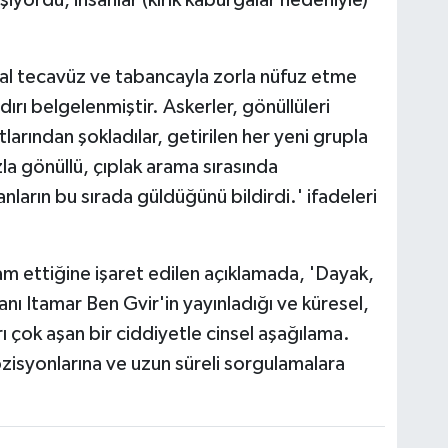
şiyordu, insanlar (kırık kaburgalar nedeniyle)
l tecavüz ve tabancayla zorla nüfuz etme
dırı belgelenmiştir. Askerler, gönüllüleri
arından şokladılar, getirilen her yeni grupla
zla gönüllü, çıplak arama sırasında
anların bu sırada güldüğünü bildirdi.' ifadeleri
 ettiğine işaret edilen açıklamada, 'Dayak,
anı Itamar Ben Gvir'in yayınladığı ve küresel,
 çok aşan bir ciddiyetle cinsel aşağılama.
pozisyonlarına ve uzun süreli sorgulamalara