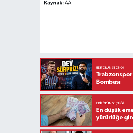
Kaynak:
AA
EDITÖRÜN SEÇTIĞI
Trabzonspor'
Bombası
EDITÖRÜN SEÇTIĞI
En düşük eme
yürürlüğe gir