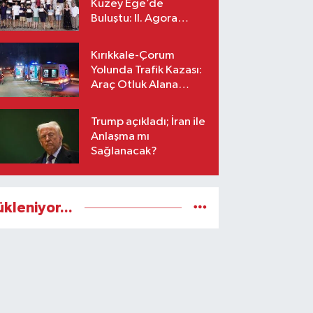
Kuzey Ege’de
Buluştu: II. Agora
Bestecilik Kampı
Başladı
Kırıkkale-Çorum
Yolunda Trafik Kazası:
Araç Otluk Alana
Devrildi, Yaralılar Var!
Trump açıkladı; İran ile
Anlaşma mı
Sağlanacak?
ükleniyor...