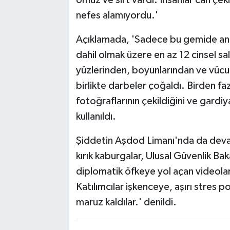
omuz ve sırt vardı. İnsanlar can çeki
nefes alamıyordu.'
Açıklamada, 'Sadece bu gemide ana
dahil olmak üzere en az 12 cinsel sal
yüzlerinden, boyunlarından ve vücutl
birlikte darbeler çoğaldı. Birden fa
fotoğraflarının çekildiğini ve gardiy
kullanıldı.
Şiddetin Aşdod Limanı'nda da devam
kırık kaburgalar, Ulusal Güvenlik Bak
diplomatik öfkeye yol açan videoları
Katılımcılar işkenceye, aşırı stres 
maruz kaldılar.' denildi.