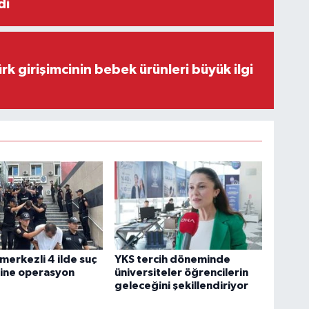
di
rk girişimcinin bebek ürünleri büyük ilgi
 merkezli 4 ilde suç
YKS tercih döneminde
rine operasyon
üniversiteler öğrencilerin
geleceğini şekillendiriyor