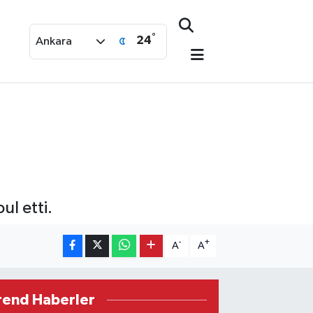
°
24
Ankara
l etti.
-
+
A
A
rend Haberler