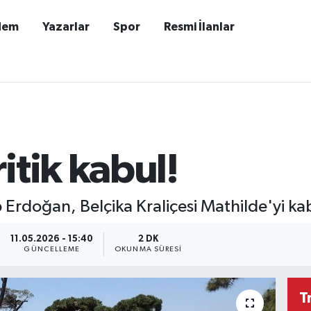
dem
Yazarlar
Spor
Resmi İlanlar
itik kabul!
rdoğan, Belçika Kraliçesi Mathilde'yi kabu
11.05.2026 - 15:40
2 DK
GÜNCELLEME
OKUNMA SÜRESI
T