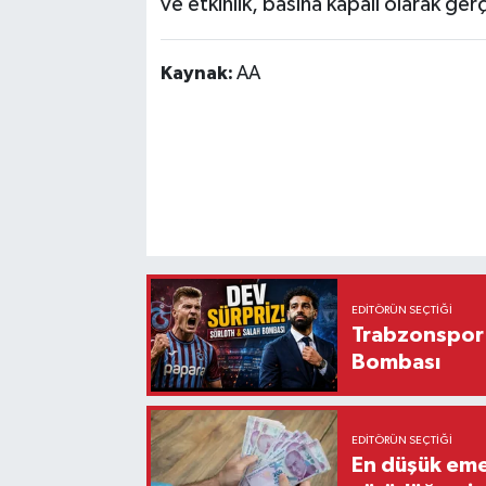
ve etkinlik, basına kapalı olarak gerç
Kaynak:
AA
EDITÖRÜN SEÇTIĞI
Trabzonspor'
Bombası
EDITÖRÜN SEÇTIĞI
En düşük eme