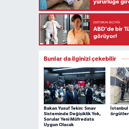
yürürlüğe gir
EDITÖRÜN SEÇTIĞI
ABD’de bir Tü
görüyor!
Bunlar da ilginizi çekebilir
Bakan Yusuf Tekin: Sınav
İstanbul
Sisteminde Değişiklik Yok,
örgütle
Sorular Yeni Müfredata
Uygun Olacak