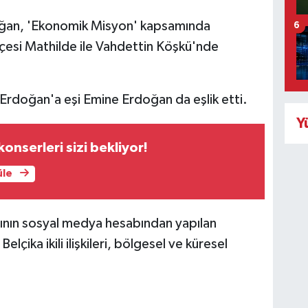
ğan, 'Ekonomik Misyon' kapsamında
6
liçesi Mathilde ile Vahdettin Köşkü'nde
Erdoğan'a eşi Emine Erdoğan da eşlik etti.
Y
onserleri sizi bekliyor!
üle
ğının sosyal medya hesabından yapılan
çika ikili ilişkileri, bölgesel ve küresel