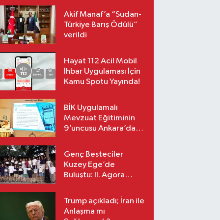
Akif Manaf’a “Sudan-
Türkiye Barış Ödülü”
verildi
Hayat 112 Acil Mobil
İhbar Uygulaması İçin
Kamu Spotu Yayında!
BİK Uygulamalı
Mevzuat Eğitiminin
9’uncusu Ankara’da
yapıldı
Genç Besteciler
Kuzey Ege’de
Buluştu: II. Agora
Bestecilik Kampı
Başladı
Trump açıkladı; İran ile
Anlaşma mı