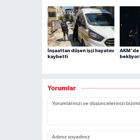
İnşaattan düşen işçi hayatını
AKM'de c
kaybetti
bekliyor
Yorumlar