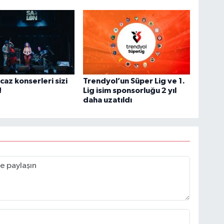
az konserleri sizi
Trendyol’un Süper Lig ve 1.
!
Lig isim sponsorluğu 2 yıl
daha uzatıldı