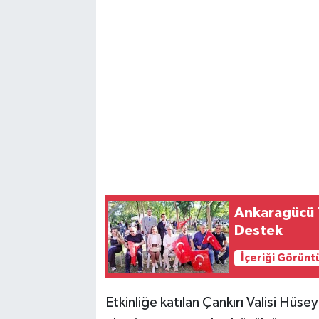
Magazin
Resmi İlanlar
Sağlık
Seri İlan
Siyaset
Ankaragücü T
Sokak Hayvanlarını Sahiplendirme
Destek
Sonsöz Özel
İçeriği Görünt
Spor
Etkinliğe katılan Çankırı Valisi Hüs