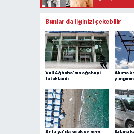
Bunlar da ilginizi çekebilir
Veli Ağbaba'nın ağabeyi
Akıma ka
tutuklandı
yangının
Antalya'da sıcak ve nem
Adana k