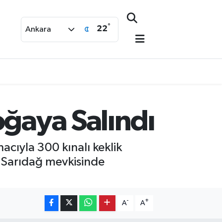
°
22
Ankara
oğaya Salındı
acıyla 300 kınalı keklik
n Sarıdağ mevkisinde
-
+
A
A