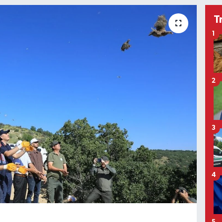
T
1
2
3
4