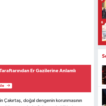
5
6
S
araftarından Er Gazilerine Anlamlı
üle
eyin Çakırtaş, doğal dengenin korunmasının