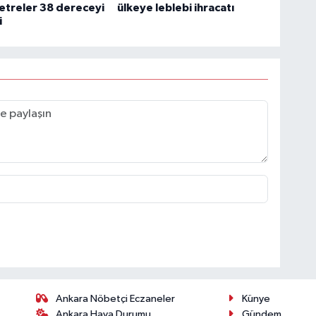
treler 38 dereceyi
ülkeye leblebi ihracatı
i
Ankara Nöbetçi Eczaneler
Künye
Ankara Hava Durumu
Gündem