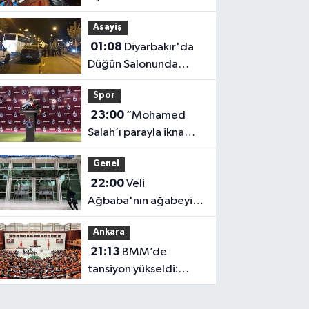
Arızası
Asayiş
01:08
Diyarbakır'da
Düğün Salonunda
Kavga: 5 Yaralı!
Spor
23:00
“Mohamed
Salah’ı parayla ikna
etmedik”
Genel
22:00
Veli
Ağbaba'nın ağabeyi
tutuklandı
Ankara
21:13
BMM’de
tansiyon yükseldi:
Fezlekeler sonrası sert
açıklamalar