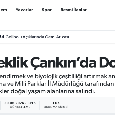
dem
Yazarlar
Spor
Resmi İlanlar
34
Gelibolu Açıklarında Gemi Arızası
eklik Çankırı’da D
dirmek ve biyolojik çeşitliliği artırmak am
a ve Milli Parklar İl Müdürlüğü tarafında
er doğal yaşam alanlarına salındı.
30.06.2026 - 13:16
1 DK
GÜNCELLEME
OKUNMA SÜRESI