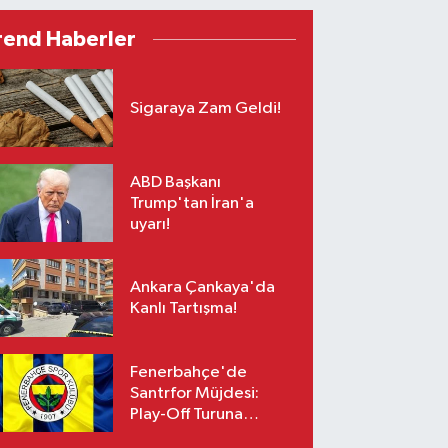
rend Haberler
Sigaraya Zam Geldi!
ABD Başkanı
Trump'tan İran'a
uyarı!
Ankara Çankaya'da
Kanlı Tartışma!
Fenerbahçe'de
Santrfor Müjdesi:
Play-Off Turuna
Yetişiyor!