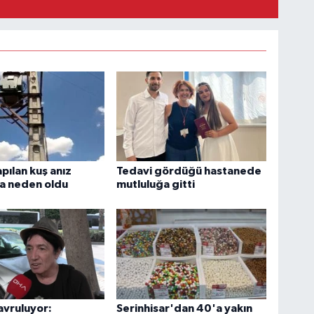
pılan kuş anız
Tedavi gördüğü hastanede
a neden oldu
mutluluğa gitti
avruluyor:
Serinhisar'dan 40'a yakın