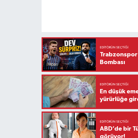
EDITÖRÜN SEÇTIĞI
Trabzonspor'
Bombası
EDITÖRÜN SEÇTIĞI
En düşük eme
yürürlüğe gir
EDITÖRÜN SEÇTIĞI
ABD’de bir Tü
görüyor!