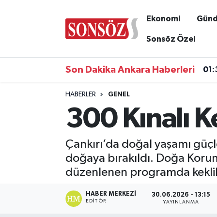
Ekonomi
Gün
Asayiş
Ankara Nöbetçi Eczaneler
Sonsöz Özel
Astroloji & Burçlar
Ankara Hava Durumu
Son Dakika Ankara Haberleri
01:
Bilim & Teknoloji
Ankara Namaz Vakitleri
HABERLER
GENEL
300 Kınalı K
Biyografi
Ankara Trafik Yoğunluk Haritası
Çevre
Süper Lig Puan Durumu ve Fikstür
Çankırı’da doğal yaşamı güçlen
doğaya bırakıldı. Doğa Korum
Diğer
Tüm Manşetler
düzenlenen programda keklikl
Dünya
Son Dakika Haberleri
HABER MERKEZI
30.06.2026 - 13:15
EDITÖR
YAYINLANMA
Eğitim
Haber Arşivi