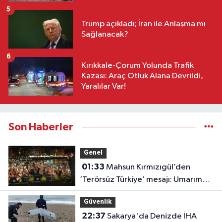
5
Trump açıkladı; İran ile Anlaşma mı
Sağlanacak?
6
Kırıkkale-Çorum Yolunda Trafik
Kazası: Araç Otluk Alana Devrildi,
Yaralılar Var!
Son Haberler
Genel
01:33
Mahsun Kırmızıgül’den
‘Terörsüz Türkiye’ mesajı: Umarım
barış kalıcı olur
Güvenlik
22:37
Sakarya'da Denizde İHA