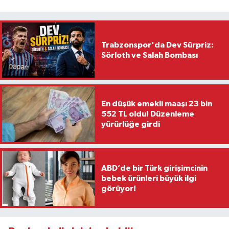
Trabzonspor'da Dev Sürpriz:
Sörloth ve Salah Bombası
En düşük emekli maaşı 23 bin
552 TL oldu! Düzenleme
yürürlüğe girdi
ABD’de bir Türk girişimcinin
bebek ürünleri büyük ilgi
görüyor!