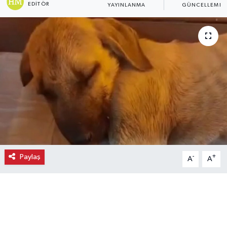
EDITÖR
YAYINLANMA
GÜNCELLEME
Ekonomi
Eleman
Emlak
Gündem
Gurme
Haber
Paylaş
-
+
A
A
İlçe Haberleri
Keşfet
Kültür & Sanat