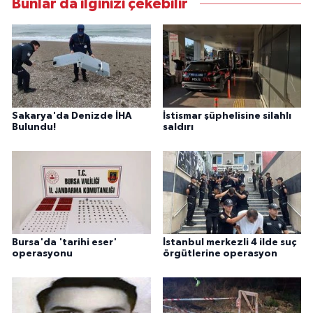
Bunlar da ilginizi çekebilir
Sakarya'da Denizde İHA
İstismar şüphelisine silahlı
Bulundu!
saldırı
Bursa'da 'tarihi eser'
İstanbul merkezli 4 ilde suç
operasyonu
örgütlerine operasyon