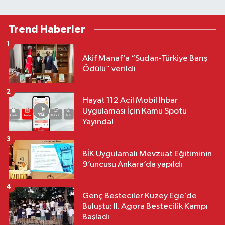
Trend Haberler
1
Akif Manaf’a “Sudan-Türkiye Barış
Ödülü” verildi
2
Hayat 112 Acil Mobil İhbar
Uygulaması İçin Kamu Spotu
Yayında!
3
BİK Uygulamalı Mevzuat Eğitiminin
9’uncusu Ankara’da yapıldı
4
Genç Besteciler Kuzey Ege’de
Buluştu: II. Agora Bestecilik Kampı
Başladı