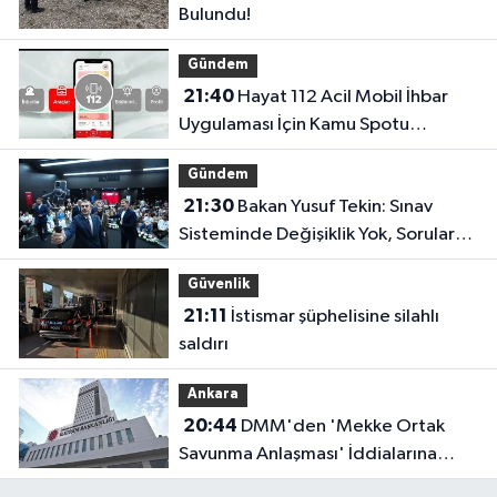
Bulundu!
Gündem
21:40
Hayat 112 Acil Mobil İhbar
Uygulaması İçin Kamu Spotu
Yayında!
Gündem
21:30
Bakan Yusuf Tekin: Sınav
Sisteminde Değişiklik Yok, Sorular
Yeni Müfredata Uygun Olacak
Güvenlik
21:11
İstismar şüphelisine silahlı
saldırı
Ankara
20:44
DMM'den 'Mekke Ortak
Savunma Anlaşması' İddialarına
Yalanlama