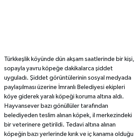
Magazin
Resmi İlanlar
Sağlık
Türkkeşlik köyünde dün akşam saatlerinde bir kişi,
Seri İlan
sopayla yavru köpeğe dakikalarca şiddet
uyguladı. Şiddet görüntülerinin sosyal medyada
Siyaset
paylaşılması üzerine İmranlı Belediyesi ekipleri
Sokak Hayvanlarını Sahiplendirme
köye giderek yaralı köpeği koruma altına aldı.
Hayvansever bazı gönüllüler tarafından
Sonsöz Özel
belediyeden teslim alınan köpek, il merkezindeki
bir veterinere getirildi. Tedavi altına alınan
Spor
köpeğin bazı yerlerinde kırık ve iç kanama olduğu