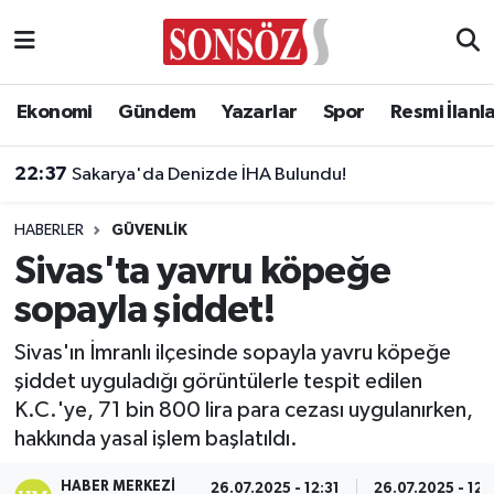
Asayiş
Ankara Nöbetçi Eczaneler
Ekonomi
Gündem
Yazarlar
Spor
Resmi İlanl
Astroloji & Burçlar
Ankara Hava Durumu
22:37
Sakarya'da Denizde İHA Bulundu!
Bilim & Teknoloji
Ankara Namaz Vakitleri
HABERLER
GÜVENLIK
Biyografi
Ankara Trafik Yoğunluk Haritası
Sivas'ta yavru köpeğe
sopayla şiddet!
Çevre
Süper Lig Puan Durumu ve Fikstür
Sivas'ın İmranlı ilçesinde sopayla yavru köpeğe
Diğer
Tüm Manşetler
şiddet uyguladığı görüntülerle tespit edilen
K.C.'ye, 71 bin 800 lira para cezası uygulanırken,
Dünya
Son Dakika Haberleri
hakkında yasal işlem başlatıldı.
Eğitim
Haber Arşivi
HABER MERKEZI
26.07.2025 - 12:31
26.07.2025 - 12: